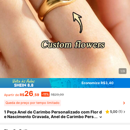
1/9
Economize R$3,40
26
-11%
R$
,59
R$29,99
Apartir de
Queda de preço por tempo limitado
1 Peça Anel de Carimbo Personalizado com Flor d
5,00
(
1
)
e Nascimento Gravada, Anel de Carimbo Pers
onalizado, Anel da Moda, Anel de Dedo Mínim
o, Anel Empilhável, Presente para Mãe, Anel Femi