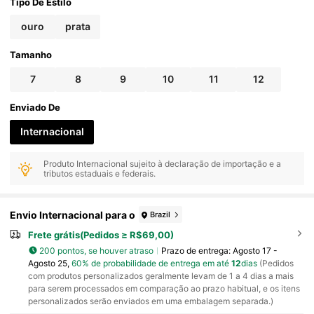
nino, Anel de Verão, Presente de Joias Femininas,
Tipo De Estilo
Presente de Moda, Presente Personalizado, Prese
nte de Aniversário, Presente de Aniversário Perso
ouro
prata
nalizado, Natal, Presente de Halloween
Tamanho
7
8
9
10
11
12
Enviado De
Internacional
Produto Internacional sujeito à declaração de importação e a
tributos estaduais e federais.
Envio Internacional para o
Brazil
Frete grátis(Pedidos ≥ R$69,00)
200 pontos, se houver atraso
Prazo de entrega:
Agosto 17 -
Agosto 25,
60% de probabilidade de entrega em até
12
dias
(Pedidos
com produtos personalizados geralmente levam de 1 a 4 dias a mais
para serem processados em comparação ao prazo habitual, e os itens
personalizados serão enviados em uma embalagem separada.)