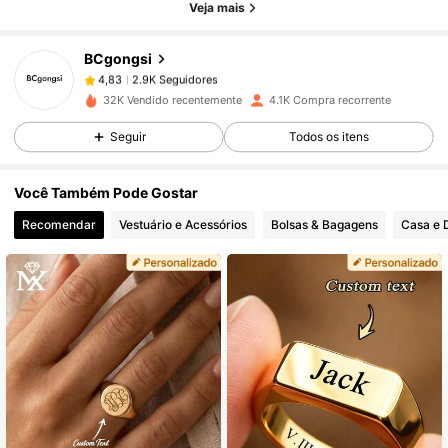
Veja mais
2.9K Seguidores
4,83
BCgongsi
2.9K Seguidores
4,83
32K Vendido recentemente
4.1K Compra recorrente
Seguir
Todos os itens
2.9K Seguidores
4,83
Você Também Pode Gostar
2.9K Seguidores
4,83
Recomendar
Vestuário e Acessórios
Bolsas & Bagagens
Casa e 
2.9K Seguidores
4,83
2.9K Seguidores
4,83
2.9K Seguidores
4,83