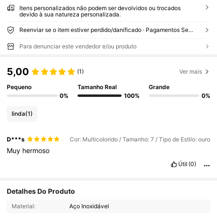
Itens personalizados não podem ser devolvidos ou trocados
devido à sua natureza personalizada.
Reenviar se o item estiver perdido/danificado · Pagamentos Seguros · Proteção de privacidade
Para denunciar este vendedor e/ou produto
5,00
(1)
Ver mais
Pequeno
Tamanho Real
Grande
0%
100%
0%
linda
(1)
D***s
Cor: Multicolorido / Tamanho: 7 / Tipo de Estilo: ouro
Muy
hermoso
Útil
(0)
Detalhes Do Produto
2.9K Seguidores
4,83
Material:
Aço Inoxidável