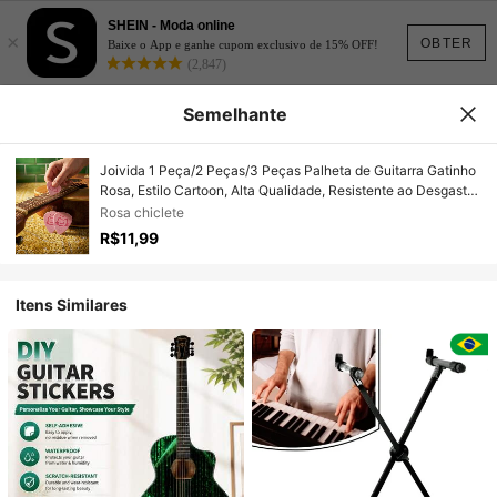
SHEIN - Moda online
×
OBTER
Baixe o App e ganhe cupom exclusivo de 15% OFF!
(2,847)
Semelhante
Joivida 1 Peça/2 Peças/3 Peças Palheta de Guitarra Gatinho
Rosa, Estilo Cartoon, Alta Qualidade, Resistente ao Desgaste,
Ukulele, Antiderrapante, Palheta de Guitarra Rock/Folk.
Rosa chiclete
R$11,99
Itens Similares