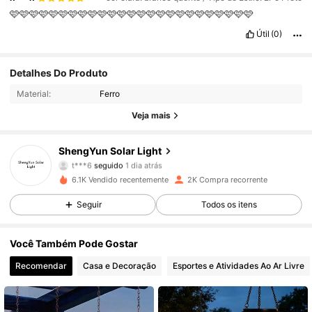
🩷🩷🩷🩷🩷🩷🩷🩷🩷🩷🩷🩷🩷🩷🩷🩷🩷🩷🩷🩷🩷🩷🩷🩷🩷
Útil
(0)
356 Seguidores
Detalhes Do Produto
4,84
Material:
Ferro
356 Seguidores
4,84
Veja mais
356 Seguidores
4,84
ShengYun Solar Light
t***6
seguido
1 dia atrás
356 Seguidores
4,84
6.1K Vendido recentemente
2K Compra recorrente
Seguir
Todos os itens
356 Seguidores
4,84
Você Também Pode Gostar
356 Seguidores
4,84
Recomendar
Casa e Decoração
Esportes e Atividades Ao Ar Livre
356 Seguidores
4,84