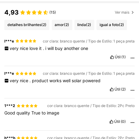
4,93
(15)
Ver mais
detalhes brilhantes
(2)
amor
(2)
linda
(2)
igual a foto
(2)
l***e
cor clara: branco quente / Tipo de Estilo: 1 peça preta
very
nice
love
it
.
i
will
buy
another
one
Útil
(1)
l***e
cor clara: branco quente / Tipo de Estilo: 1 peça preta
very
nice
.
product
works
well
solar
powered
Útil
(2)
1***2
cor clara: branco quente / Tipo de Estilo: 2Pc Preto
Good
quality
True
to
image
Útil
(0)
h***h
cor clara: branco quente / Tipo de Estilo: 2Pc Preto