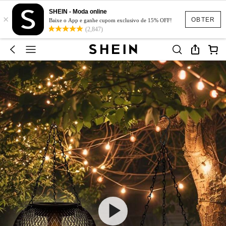
SHEIN - Moda online
×
OBTER
Baixe o App e ganhe cupom exclusivo de 15% OFF!
(2,847)