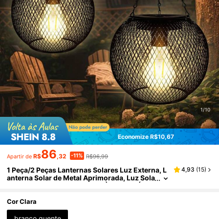
1/10
Economize R$10,67
86
-11%
R$
,32
R$96,99
Apartir de
1 Peça/2 Peças Lanternas Solares Luz Externa, L
4,93
(
15
)
anterna Solar de Metal Aprimorada, Luz Sola
r Pendurada Mais Brilhante e À Prova d'Águ
a, Luz Solar com Liga/Desliga Automático para D
ecoração de Quintal, Jardim, Pátio e Caminho
Cor Clara
branco quente