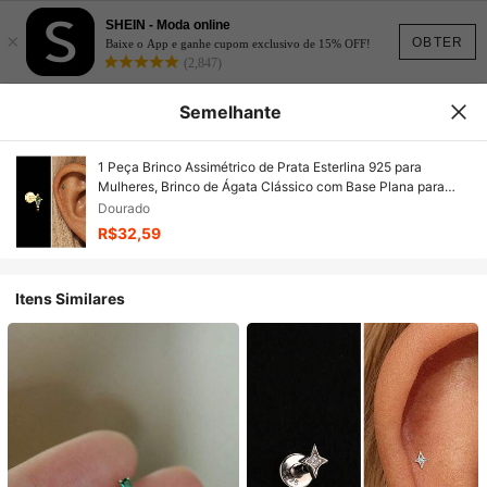
SHEIN - Moda online
×
OBTER
Baixe o App e ganhe cupom exclusivo de 15% OFF!
(2,847)
Semelhante
1 Peça Brinco Assimétrico de Prata Esterlina 925 para
Mulheres, Brinco de Ágata Clássico com Base Plana para
Hélice e Cartilagem, para Uso Diário, Casamento, Noivado,
Dourado
Joia Fina
R$32,59
Itens Similares