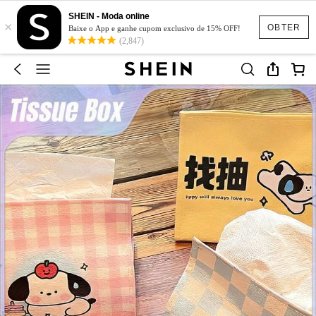
SHEIN - Moda online
×
OBTER
Baixe o App e ganhe cupom exclusivo de 15% OFF!
(2,847)