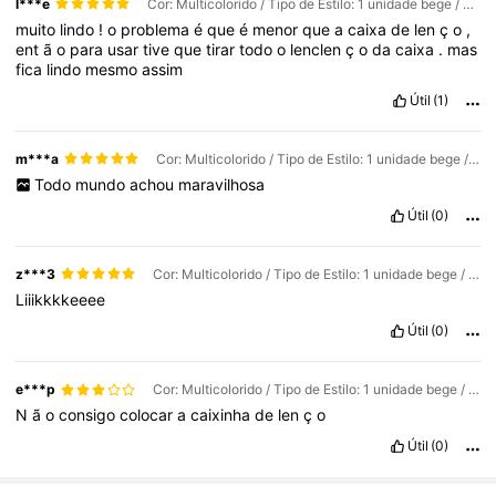
l***e
Cor: Multicolorido / Tipo de Estilo: 1 unidade bege / Tamanho: Tamanho Único
muito
lindo
!
o
problema
é
que
é
menor
que
a
caixa
de
len
ç
o
,
ent
ã
o
para
usar
tive
que
tirar
todo
o
lenclen
ç
o
da
caixa
.
mas
fica
lindo
mesmo
assim
Útil
(1)
m***a
Cor: Multicolorido / Tipo de Estilo: 1 unidade bege / Tamanho: Tamanho Único
Todo
mundo
achou
maravilhosa
Útil
(0)
z***3
Cor: Multicolorido / Tipo de Estilo: 1 unidade bege / Tamanho: Tamanho Único
Liiikkkkeeee
Útil
(0)
e***p
Cor: Multicolorido / Tipo de Estilo: 1 unidade bege / Tamanho: Tamanho Único
N
ã
o
consigo
colocar
a
caixinha
de
len
ç
o
Útil
(0)