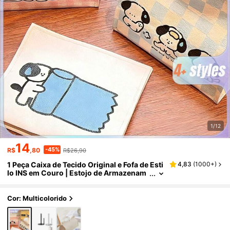
1/12
14
-45%
R$
,80
R$26,90
1 Peça Caixa de Tecido Original e Fofa de Esti
4,83
(
1000+
)
lo INS em Couro | Estojo de Armazenam
ento de Tecido para Casa e Carro
Cor: Multicolorido