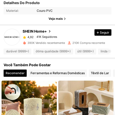
Detalhes Do Produto
41K Seguidores
4,92
Material:
Couro PVC
Veja mais
41K Seguidores
4,92
SHEIN Home+
Seguir
41K Seguidores
4,92
390K Vendido recentemente
210K Compra recorrente
durável (9999+)
ótima qualidade (9999+)
útil (9999+)
linda (99
41K Seguidores
4,92
Você Também Pode Gostar
41K Seguidores
4,92
Recomendar
Ferramentas e Reformas Domésticas
Têxtil de Lar
41K Seguidores
4,92
41K Seguidores
4,92