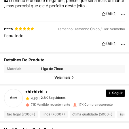
O
brinco
é
bonito
e
elegante
,
pensei
que
seria
mais
brilhante
,
mas
percebi
que
ele
é
perfeito
deste
jeito
.
Útil
(2)
l***5
Tamanho: Tamanho Único / Cor: Vermelho
ficou
lindo
Útil
(2)
Detalhes Do Produto
2.8K Seguidores
4,93
Material:
Liga de Zinco
Veja mais
2.8K Seguidores
4,93
zhizhizhi
Seguir
2.8K Seguidores
4,93
71K Vendido recentemente
17K Compra recorrente
tão legal (7000+)
linda (7000+)
ótima qualidade (5000+)
igual
2.8K Seguidores
4,93