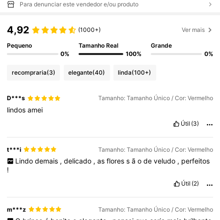
Para denunciar este vendedor e/ou produto
4,92
(1000+)
Ver mais
Pequeno
Tamanho Real
Grande
0%
100%
0%
recompraria
(3)
elegante
(40)
linda
(100+)
D***s
Tamanho: Tamanho Único / Cor: Vermelho
lindos
amei
Útil
(3)
t***i
Tamanho: Tamanho Único / Cor: Vermelho
Lindo
demais
,
delicado
,
as
flores
s
ã
o
de
veludo
,
perfeitos
!
Útil
(2)
m***z
Tamanho: Tamanho Único / Cor: Vermelho