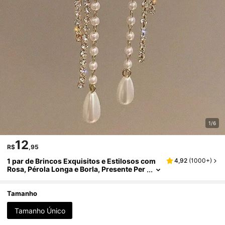
1/6
12
R$
,95
1 par de Brincos Exquisitos e Estilosos com
4,92
(
1000+
)
Rosa, Pérola Longa e Borla, Presente Per
feito para Aniversário, Natal e Aniversári
os de Meninas - Aleatório
Tamanho
Tamanho Único