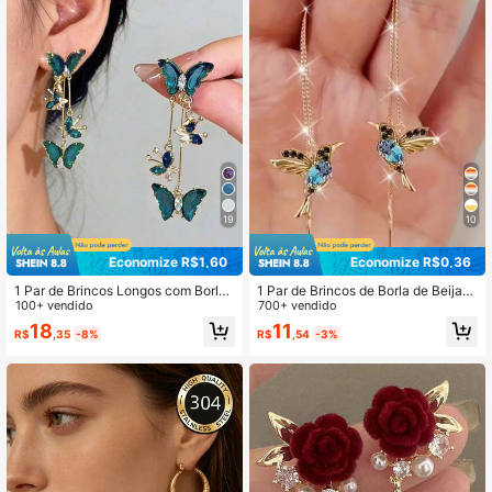
19
10
Economize R$1,60
Economize R$0,36
1 Par de Brincos Longos com Borla
1 Par de Brincos de Borla de Beija-F
de Borboleta Verde Etéreo e Elegant
100+ vendido
lor Lindo, Joia com Pingente de Te
700+ vendido
e, Versátil para Uso Diário
ma Animal, Adequado para Uso Diár
18
11
R$
,35
-8%
R$
,54
-3%
io de Mulheres e Ocasiões Especiai
s como Casamentos