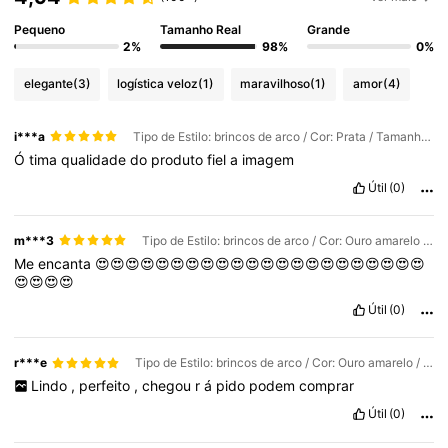
Pequeno
Tamanho Real
Grande
2%
98%
0%
elegante
(3)
logística veloz
(1)
maravilhoso
(1)
amor
(4)
i***a
Tipo de Estilo: brincos de arco / Cor: Prata / Tamanho: Tamanho Único
Ó
tima
qualidade
do
produto
fiel
a
imagem
Útil
(0)
m***3
Tipo de Estilo: brincos de arco / Cor: Ouro amarelo / Tamanho: Tamanho Único
Me
encanta
😍😍😍😍😍😍😍😍😍😍😍😍😍😍😍😍😍😍😍😍😍😍
😍😍😍😍
Útil
(0)
r***e
Tipo de Estilo: brincos de arco / Cor: Ouro amarelo / Tamanho: Tamanho Único
Lindo
,
perfeito
,
chegou
r
á
pido
podem
comprar
Útil
(0)