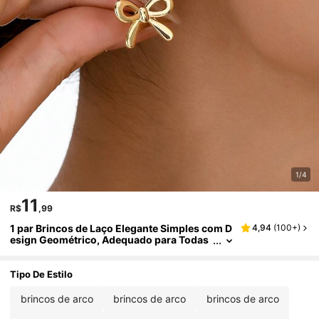
1/4
11
R$
,99
1 par Brincos de Laço Elegante Simples com D
4,94
(
100+
)
esign Geométrico, Adequado para Todas
as Estações, Presente do Dia dos Namora
dos
Tipo De Estilo
brincos de arco
brincos de arco
brincos de arco