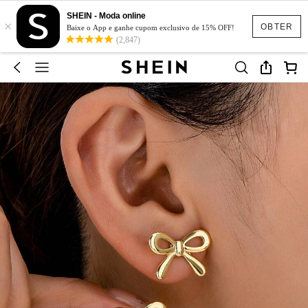
SHEIN - Moda online
×
OBTER
Baixe o App e ganhe cupom exclusivo de 15% OFF!
(2,847)