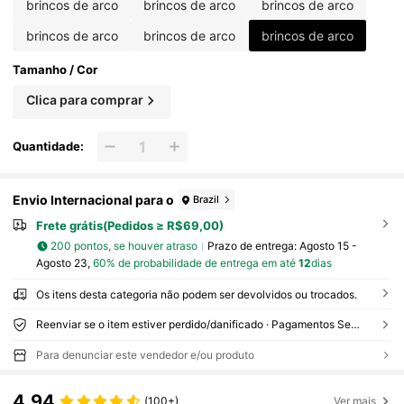
brincos de arco
brincos de arco
brincos de arco
brincos de arco
brincos de arco
brincos de arco
Tamanho / Cor
Clica para comprar
Quantidade:
Envio Internacional para o
Brazil
Frete grátis(Pedidos ≥ R$69,00)
200 pontos, se houver atraso
Prazo de entrega:
Agosto 15 -
Agosto 23,
60% de probabilidade de entrega em até
12
dias
Os itens desta categoria não podem ser devolvidos ou trocados.
Reenviar se o item estiver perdido/danificado · Pagamentos Seguros · Proteção de privacidade
Para denunciar este vendedor e/ou produto
4,94
(100+)
Ver mais