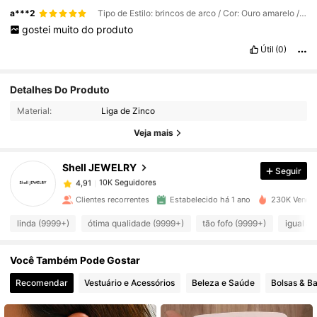
a***2
Tipo de Estilo: brincos de arco / Cor: Ouro amarelo / Tamanho: Tamanho Único
gostei
muito
do
produto
Útil
(0)
10K Seguidores
4,91
Detalhes Do Produto
Material:
Liga de Zinco
10K Seguidores
4,91
Veja mais
Shell JEWELRY
Seguir
10K Seguidores
4,91
i***f
pago
1 dia atrás
Clientes recorrentes
Estabelecido há 1 ano
230K Vendid
10K Seguidores
4,91
linda (9999+)
ótima qualidade (9999+)
tão fofo (9999+)
igual a 
Você Também Pode Gostar
10K Seguidores
4,91
Recomendar
Vestuário e Acessórios
Beleza e Saúde
Bolsas & B
10K Seguidores
4,91