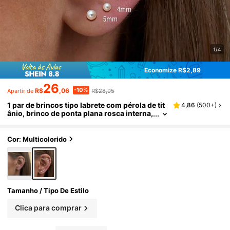
1/4
Economize R$2,89
26
-10%
R$
,06
R$28,95
Apartir de
1 par de brincos tipo labrete com pérola de tit
4,86
(
500+
)
ânio, brinco de ponta plana rosca interna,
brinco tragus tiny, brinco hélix frontal, bri
nco para piercing tragus
Cor: Multicolorido
Tamanho / Tipo De Estilo
Clica para comprar