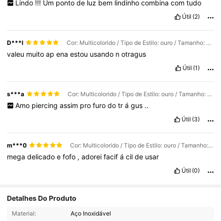
Lindo
!!!
Um
ponto
de
luz
bem
lindinho
combina
com
tudo
Útil
(2)
D***l
Cor: Multicolorido / Tipo de Estilo: ouro / Tamanho: 2mm
valeu
muito
ap
ena
estou
usando
n
otragus
Útil
(1)
s***a
Cor: Multicolorido / Tipo de Estilo: ouro / Tamanho: 1,5mm
Amo
piercing
assim
pro
furo
do
tr
á
gus
..
Útil
(3)
m***0
Cor: Multicolorido / Tipo de Estilo: ouro / Tamanho: 1,5mm
mega
delicado
e
fofo
,
adorei
facif
á
cil
de
usar
Útil
(0)
5K Seguidores
4,92
Detalhes Do Produto
Material:
Aço Inoxidável