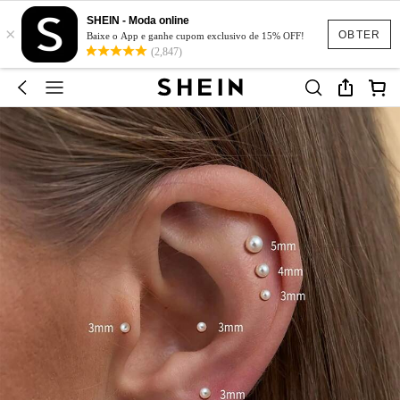
SHEIN - Moda online
×
OBTER
Baixe o App e ganhe cupom exclusivo de 15% OFF!
(2,847)