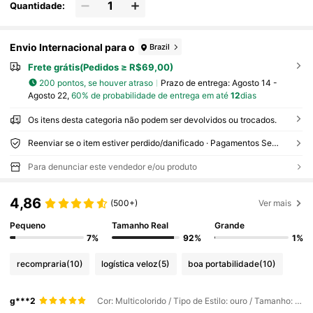
Quantidade:
Envio Internacional para o
Brazil
Frete grátis(Pedidos ≥ R$69,00)
200 pontos, se houver atraso
Prazo de entrega:
Agosto 14 -
Agosto 22,
60% de probabilidade de entrega em até
12
dias
Os itens desta categoria não podem ser devolvidos ou trocados.
Reenviar se o item estiver perdido/danificado · Pagamentos Seguros · Proteção de privacidade
Para denunciar este vendedor e/ou produto
4,86
(500+)
Ver mais
Pequeno
Tamanho Real
Grande
7%
92%
1%
recompraria
(10)
logística veloz
(5)
boa portabilidade
(10)
g***2
Cor: Multicolorido / Tipo de Estilo: ouro / Tamanho: 2mm