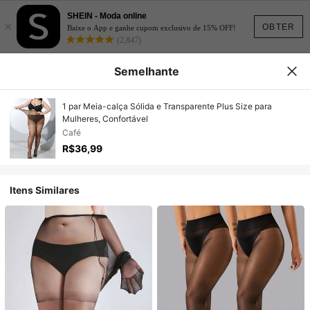
SHEIN - Moda online
×
OBTER
Baixe o App e ganhe cupom exclusivo de 15% OFF!
(2,847)
Semelhante
1 par Meia-calça Sólida e Transparente Plus Size para
Mulheres, Confortável
Café
R$36,99
Itens Similares