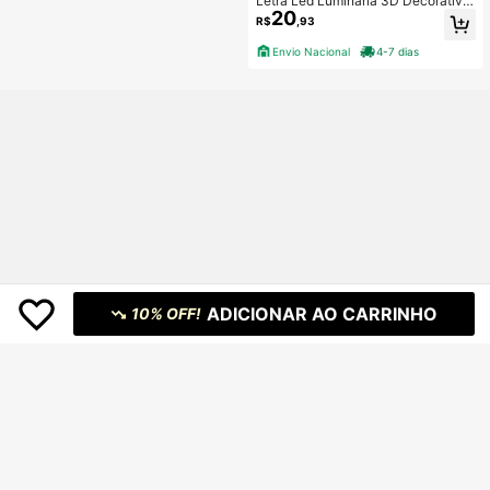
Letra Led Luminária 3D Decorativa
20
Branco 16CM A-Z
R$
,93
Envio Nacional
4-7 dias
ADICIONAR AO CARRINHO
10% OFF!