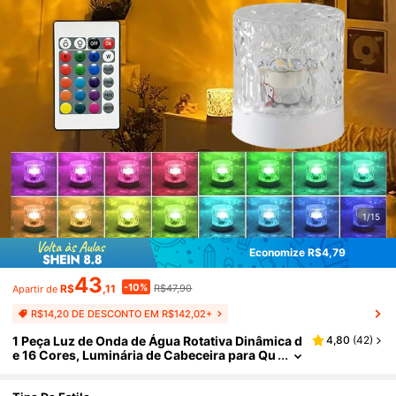
1/15
Economize R$4,79
43
-10%
R$
,11
R$47,90
Apartir de
R$14,20 DE DESCONTO EM R$142,02+
1 Peça Luz de Onda de Água Rotativa Dinâmica d
4,80
(
42
)
e 16 Cores, Luminária de Cabeceira para Qu
arto, Decoração de Parede para Sala de Esta
r, Iluminação de Atmosfera para Restaurante/Ba