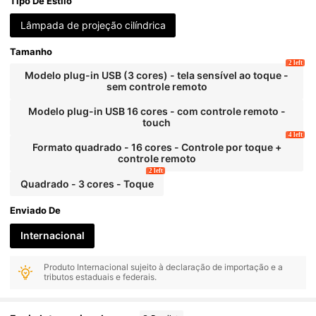
r, Luz Noturna com Controle Remoto RGB, Proje
Tipo De Estilo
ção de Onda de Água Rotativa, Adequado para Q
uarto de Crianças, Corredor, Iluminação Dinâmi
Lâmpada de projeção cilíndrica
ca, Projeção Rotativa, Iluminação de Atmosfera,
Quarto
Tamanho
2 left
Modelo plug-in USB (3 cores) - tela sensível ao toque -
sem controle remoto
Modelo plug-in USB 16 cores - com controle remoto -
touch
4 left
Formato quadrado - 16 cores - Controle por toque +
controle remoto
2 left
Quadrado - 3 cores - Toque
Enviado De
Internacional
Produto Internacional sujeito à declaração de importação e a
tributos estaduais e federais.