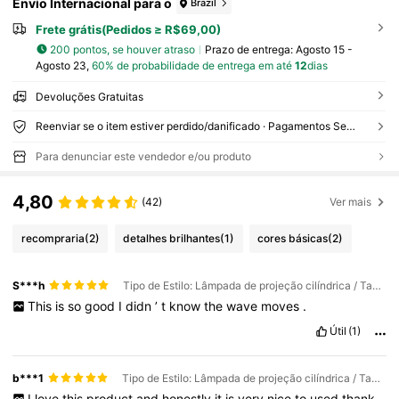
Envio Internacional para o
Brazil
Frete grátis(Pedidos ≥ R$69,00)
200 pontos, se houver atraso
Prazo de entrega:
Agosto 15 -
Agosto 23,
60% de probabilidade de entrega em até
12
dias
Devoluções Gratuitas
Reenviar se o item estiver perdido/danificado · Pagamentos Seguros · Proteção de privacidade
Para denunciar este vendedor e/ou produto
4,80
(42)
Ver mais
recompraria
(2)
detalhes brilhantes
(1)
cores básicas
(2)
S***h
Tipo de Estilo: Lâmpada de projeção cilíndrica / Tamanho: Formato quadrado - 16 cores - Controle por toque + controle remoto
This
is
so
good
I
didn
’
t
know
the
wave
moves
.
Útil
(1)
b***1
Tipo de Estilo: Lâmpada de projeção cilíndrica / Tamanho: Modelo plug-in USB 16 cores - com controle remoto - touch
I
love
this
product
and
honestly
it
is
very
nice
to
used
thank