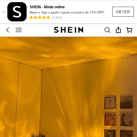
SHEIN - Moda online
×
OBTER
Baixe o App e ganhe cupom exclusivo de 15% OFF!
(2,847)