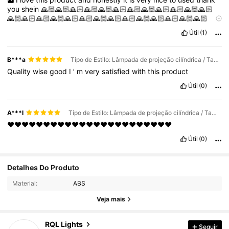
you
shein
🙏🏻🙏🏻🙏🏻🙏🏻🙏🏻🙏🏻🙏🏻🙏🏻🙏🏻🙏🏻🙏🏻🙏🏻
🙏🏻🙏🏻🙏🏻🙏🏻🙏🏻🙏🏻🙏🏻🙏🏻🙏🏻🙏🏻🙏🏻🙏🏻🙏🏻🙏🏻
🙏🏻
Útil
(1)
B***a
Tipo de Estilo: Lâmpada de projeção cilíndrica / Tamanho: Modelo plug-in USB 16 cores - com controle remoto - touch
Quality
wise
good
I
’
m
very
satisfied
with
this
product
Útil
(0)
A***l
Tipo de Estilo: Lâmpada de projeção cilíndrica / Tamanho: Modelo plug-in USB (3 cores) - tela sensível ao toque - sem controle remoto
❤️❤️❤️❤️❤️❤️❤️❤️❤️❤️❤️❤️❤️❤️❤️❤️❤️❤️❤️❤️❤️❤️❤️
Útil
(0)
69 Seguidores
4,88
Detalhes Do Produto
Material:
ABS
69 Seguidores
4,88
Veja mais
69 Seguidores
4,88
RQL Lights
Seguir
t***5
está navegando