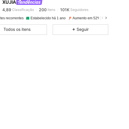
XUJIA
4,89
200
101K
Classificação
Itens
Seguidores
r***r
pago
1 dia atrás
tes recorrentes
Estabelecido há 1 ano
Aumento em 52% nas vendas
A
4,89
200
101K
Todos os itens
Seguir
4,89
200
101K
4,89
200
101K
4,89
200
101K
4,89
200
101K
4,89
200
101K