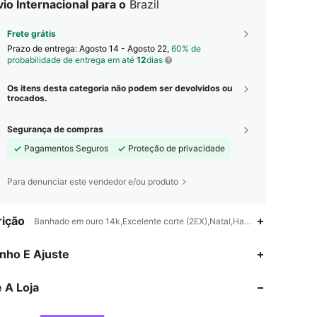
io Internacional para o
Brazil
Frete grátis
Prazo de entrega:
Agosto 14 - Agosto 22,
60% de
probabilidade de entrega em até
12
dias
Os itens desta categoria não podem ser devolvidos ou
trocados.
Segurança de compras
Pagamentos Seguros
Proteção de privacidade
Para denunciar este vendedor e/ou produto
ição
Banhado em ouro 14k,Excelente corte (2EX),Natal,Halloween
nho E Ajuste
4,89
200
101K
 A Loja
4,89
200
101K