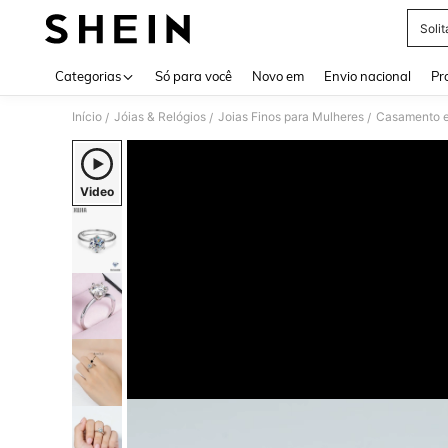
Solit
Use up 
Categorias
Só para você
Novo em
Envio nacional
Pr
Início
Jóias & Relógios
Joias Finos para Mulheres
Casamento e
/
/
/
Video