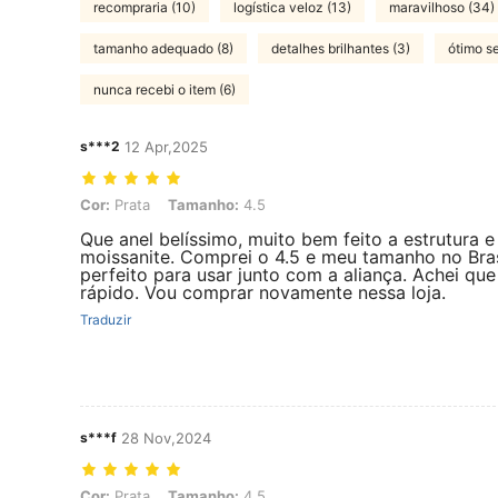
recompraria (10)
logística veloz (13)
maravilhoso (34)
tamanho adequado (8)
detalhes brilhantes (3)
ótimo se
nunca recebi o item (6)
s***2
12 Apr,2025
Cor: Prata, Tamanho: 4.5
Cor:
Prata
Tamanho:
4.5
Que anel belíssimo, muito bem feito a estrutura 
moissanite. Comprei o 4.5 e meu tamanho no Brasi
perfeito para usar junto com a aliança. Achei qu
rápido. Vou comprar novamente nessa loja.
Traduzir
s***f
28 Nov,2024
Cor: Prata, Tamanho: 4.5
Cor:
Prata
Tamanho:
4.5