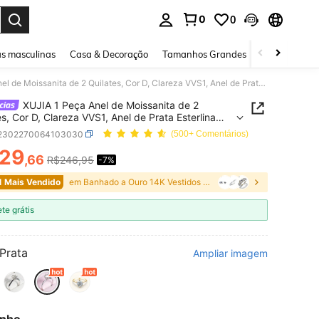
0
0
ar. Press Enter to select.
s masculinas
Casa & Decoração
Tamanhos Grandes
Joias e acessó
XUJIA 1 Peça Anel de Moissanita de 2 Quilates, Cor D, Clareza VVS1, Anel de Prata Esterlina 925 Redondo de 8mm, Anel de Aniversário, Noivado, Casamento, Presente de Joias para Mulheres
XUJIA 1 Peça Anel de Moissanita de 2
es, Cor D, Clareza VVS1, Anel de Prata Esterlina
dondo de 8mm, Anel de Aniversário, Noivado,
j2302270064103030
(500+ Comentários)
nto, Presente de Joias para Mulheres
29
,66
R$246,95
-7%
ICE AND AVAILABILITY
1 Mais Vendido
em Banhado a Ouro 14K Vestidos finos para casament
ete grátis
Prata
Ampliar imagem