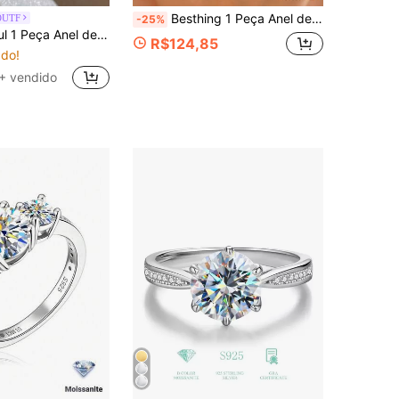
Besthing 1 Peça Anel de Moissanita em Formato de Pera de 3,2 Quilates em Prata Esterlina S925, Estilo Elegante e Luxuoso Suave, Adequado para Uso Diário, Encontro, Casamento, Dia dos Namorados, Proposta, Presente de Aniversário
OUTF
-25%
m Moissanita Elegante de 2 Quilates e Diamante, Presente para Mulheres/Meninas, Joia Requintada, Joia de Noiva, Anel de Diamante
R$124,85
do!
+ vendido