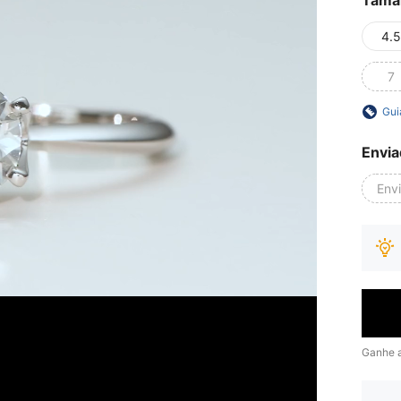
Tama
4.5
7
Gui
Envia
Env
Ganhe 