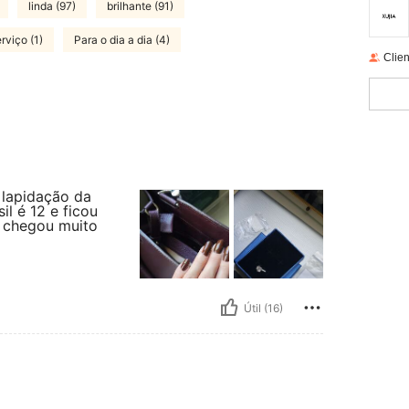
linda (97)
brilhante (91)
rviço (1)
Para o dia a dia (4)
Clien
e lapidação da
l é 12 e ficou
e chegou muito
Útil (16)