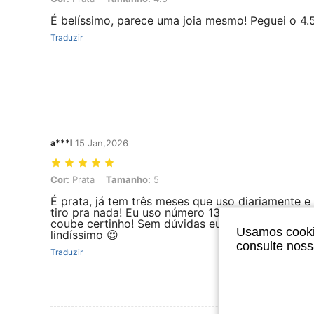
É belíssimo, parece uma joia mesmo! Peguei o 4.
Traduzir
a***l
15 Jan,2026
Cor: Prata, Tamanho: 5
Cor:
Prata
Tamanho:
5
É prata, já tem três meses que uso diariamente e
tiro pra nada! Eu uso número 13 de anel no Brasil,
coube certinho! Sem dúvidas eu recomendo! O an
Usamos cookie
lindíssimo 😍
consulte nos
Traduzir