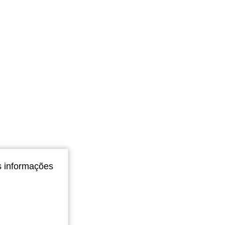
4,89
200
101K
s informações