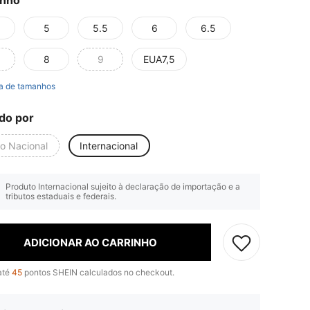
nho
5
5.5
6
6.5
8
9
EUA7,5
a de tamanhos
do por
io Nacional
Internacional
Produto Internacional sujeito à declaração de importação e a
tributos estaduais e federais.
ADICIONAR AO CARRINHO
até
45
pontos SHEIN calculados no checkout.