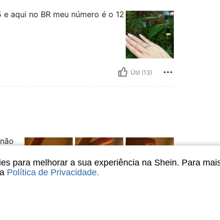
5 e aqui no BR meu número é o 12
Útil (13)
 não
 e
el é
s para melhorar a sua experiência na Shein. Para mai
sa
Política de Privacidade
.
Útil (11)