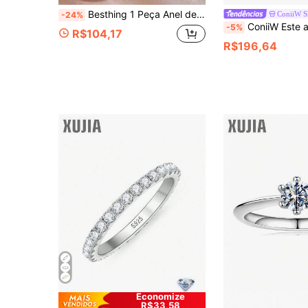
Besthing 1 Peça Anel de Casamento de Moissanita em Forma de Pera de 2,664CT com Conjunto de 5 Garras em Prata Esterlina S925, Adequado para Joias de Festa de Casamento Feminina, Presente do Dia dos Namorados
ConiiW 
-24%
ConiiW Este anel de prata esterlina 925 com design único apresenta uma pedra de moissanita de corte marquise de 3 quilates. Ele combina elementos estilosos, vanguardis
-5%
R$104,17
R$196,64
Economize
R$33,58