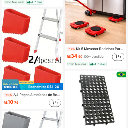
Envio Nacional
4-7 dias
Kit 5 Movedor Rodinhas Para Mudança Levantar Móveis Grandes
-17%
34
R$
,90
100+ vendido
Envio Nacional
4-7 dias
Economize R$1,20
2/4 Peças Almofadas de Borracha Antiderrapantes para Pés de Escada - Almofadas de Reposição Universal Antiderrapantes com Pontas Texturizadas (Preto/Vermelho/Cinza/Azul), Adequadas para Escadas Telescópicas, Duráveis para Uso Doméstico e Industrial, Acessórios de Segurança para Escada, para Várias Aplicações Internas e Externas, Casa/Escritório/Canteiro de Obras/Camping, Design de Ajuste Estável, Acessível
-10%
10
R$
,79