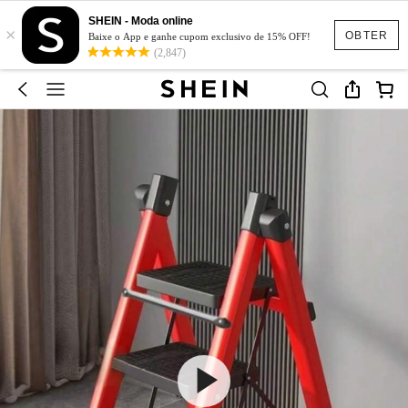
SHEIN - Moda online
×
OBTER
Baixe o App e ganhe cupom exclusivo de 15% OFF!
(2,847)