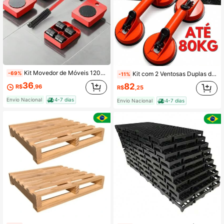
Kit Movedor de Móveis 120kg | Alavanca Reforçada + Base Giratória 360° com Rodas Antirrisco
-69%
Kit com 2 Ventosas Duplas de Sucção Fixação Ultraforte para Vidros Mármore Pisos até 80KG Resistente
-11%
36
82
R$
,96
R$
,25
Envio Nacional
4-7 dias
Envio Nacional
4-7 dias