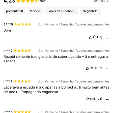
4,23
(59)
Ver mais
presente
(3)
tênis
(2)
Looks de Outono
(1)
elegante
(1)
5***0
Cor: Vermelho / Tamanho: Tapetes antiderrapantes
Bom
Útil
(7)
n***2
Cor: Vermelho / Tamanho: Tapetes antiderrapantes
Recebi
somente
isso
gostaria
de
saber
quando
v
ã
o
entregar
a
escada
Útil
(137)
h***6
Cor: Vermelho / Tamanho: Tapetes antiderrapantes
Esperava
a
escada
n
ã
o
apenas
a
borracha
,
li
muito
bem
antes
de
pedir
.
Propaganda
enganosa
Útil
(121)
n***6
Cor: Vermelho / Tamanho: Tapetes antiderrapantes