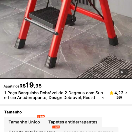
1/16
19
R$
,95
Apartir de
1 Peça Banquinho Dobrável de 2 Degraus com Sup
4,23
erfície Antiderrapante, Design Dobrável, Resist
(59)
ente e Durável, Adequado para Uso na Cozinha
e em Casa
Tamanho
1 left
Tamanho Único
Tapetes antiderrapantes
1 left