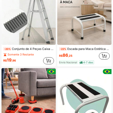
1.3K Seguidores
4,69
1.3K Seguidores
4,69
1.3K Seguidores
4,69
Conjunto de 4 Peças Caixa de Armazenamento de Ferramentas de Plástico com Design de Slot de Suspensão Serrilhado Antiderrapante, Pode Ser Pendurado na Borda da Escada, Para Organização e Armazenamento de Parafusos, Chaves e Peças, Reforma e Reparo Doméstico
Escada para Maca Estética 1 Degrau com Faixas Antiderrapantes para Clínica Consultório e Atendimento
-20%
-22%
86
Somente 3 Restante
R$
,25
19
1.3K Seguidores
R$
,96
4,69
Envio Nacional
4-7 dias
1.3K Seguidores
4,69