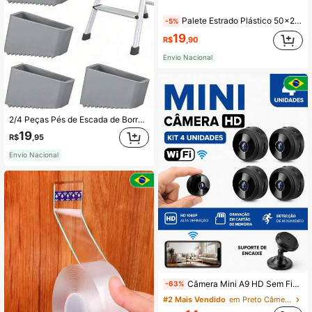
Palete Estrado Plástico 50x25x2,5cm Preto
-5%
19
R$
,90
Envio Nacional
2/4 Peças Pés de Escada de Borracha Antiderrapante de Uso Pesado - Capas de Segurança Universais de Substituição para Escadas Extensíveis, Uso Doméstico e Industrial Durável, Cinza, Acessórios de Segurança para Escadas, Superfície de Aderência Texturizada, Design de Ajuste Seguro
19
R$
,95
Envio Nacional
Câmera Mini A9 HD Sem Fio WiFi | Gravação em Cartão de Memória | Envio Imediato
-63%
#2 Mais Vendido
em Preto Câmeras de vigilância Bullet