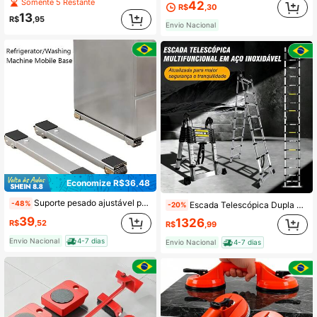
Somente 5 Restante
42
R$
,30
13
R$
,95
Envio Nacional
Economize R$36,48
Suporte pesado ajustável para máquina de lavar e geladeira com cápsulas de espuma de teste, rodas silenciosas e sem rastros, suporta até 800 libras, estrutura metálica extensível e retrátil, com ajuste de altura e nível
-48%
Escada Telescópica Dupla De Alumínio 2.5 m + 2.5 m Extensível Dobrável Multifuncional De Nível Profissional
-20%
39
1326
R$
,52
R$
,99
Envio Nacional
4-7 dias
Envio Nacional
4-7 dias