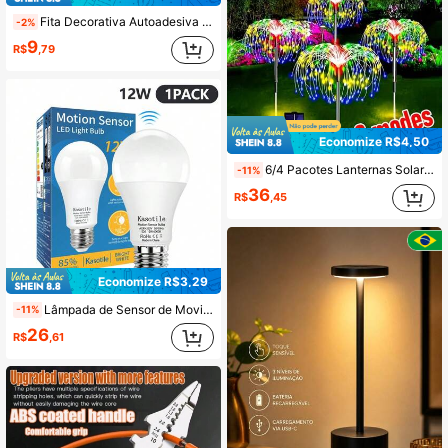
Fita Decorativa Autoadesiva Flexível, Moldura de Espelho de Metal Descolável e Colável, Fita Decorativa de Metal PVC, Adequada para Paredes, Carros, Espelhos, Portas, Armários, Decoração Doméstica
-2%
9
R$
,79
Economize R$4,50
6/4 Pacotes Lanternas Solares de Fogos de Artifício, 240/360/480 LED, 8 Modos de Iluminação, Resistente à Água, Controle por Botão, Montagem Semiflush, Não Destacável, ≤36V, Bateria de Lítio, Para Jardim, Quintal, Caminho, Decoração de Gramado
-11%
36
R$
,45
Economize R$3,29
Lâmpada de Sensor de Movimento Kasotile de 12W, Acende/Apaga Automaticamente do Crepúsculo ao Amanhecer, Base E26, Equivalente a 100W Incandescente, 1000 Lúmens, 6000K Branco Frio/3000K Branco Quente, Adequada para Varanda, Garagem, Corredor, Escada, Certificada UL, Garantia de 3 Anos (1 Lâmpada por Pacote)
-11%
26
R$
,61