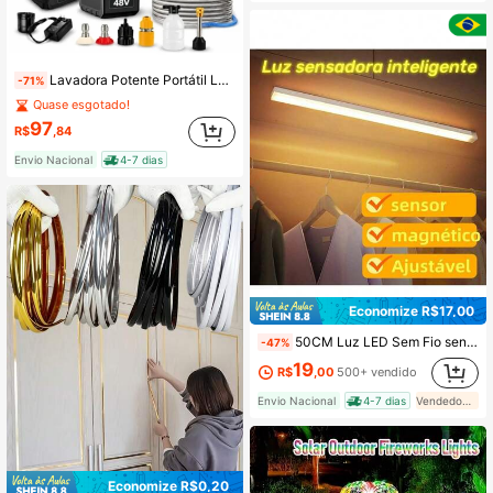
Lavadora Potente Portátil Lava Jato 2 Baterias 48v Maleta
-71%
Quase esgotado!
97
R$
,84
Envio Nacional
4-7 dias
Economize R$17,00
50CM Luz LED Sem Fio sensor De Inteligente Do Guarda-Roupa Quarto De Conveniência Carregamento USB
-47%
19
R$
,00
500+ vendido
Envio Nacional
4-7 dias
Vendedor Indicado
Economize R$0,20