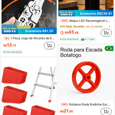
Economize R$239,81
Abajur LED Recarregável com Controle por Toque – Design Moderno Minimalista, Sem Fio e Portátil, Alimentação USB, Iluminação Decorativa para Cabeceira de Quarto e Iluminação Ambiente para Sala e Escritório (Preto)
-84%
#10 Mais Vendido
em Conexão USB ou outra conexão de alimentação CC
Economize R$1,20
45
R$
,88
1 Peça Jogo de Alicates de Eletricista de Grau Industrial com 21,59cm, Incluindo Luvas de Trabalho Anti-Corte, Descascador de Cabo Multifuncional, Cortador e Descascador de Fio de Aço Inoxidável para Fiação, Corte, Descascamento, Crimpagem, Preensão, Torção, Alavancagem, Estrutura Metálica
-8%
Envio Nacional
4-7 dias
13
R$
,75
Envio Nacional
Roldana Roda Rodinha Escada Extensiva Alumínio 1 Un. sem parafuso e bucha
-39%
21
R$
,90