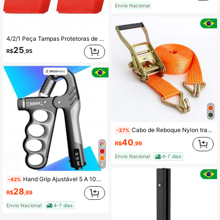
Envio Nacional
4/2/1 Peça Tampas Protetoras de Borracha Antiderrapante e Resistente para Pés de Escada, Tampas de Substituição Universal para Escada Telescópica, Capas de Pé Duráveis, Adequadas para Uso Doméstico e Industrial
25
R$
,95
Cabo de Reboque Nylon tração cinta, cinto de tração, ferramenta de resgate de emergência, 3M e 3Toneladas KBD500
-37%
40
R$
,99
Envio Nacional
4-7 dias
4
Hand Grip Ajustável 5 A 100kg Fortaleça Suas Mãos e Antebraços Aparelho de Treino para Mãos
-42%
28
R$
,89
Envio Nacional
4-7 dias