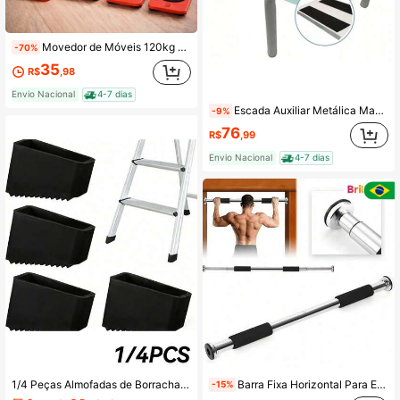
Movedor de Móveis 120kg Profissional | Rodas Reforçadas + Sistema Giratório 360° Antiderrapante
-70%
35
R$
,98
Envio Nacional
4-7 dias
Escada Auxiliar Metálica Maca Um Degrau Branca Prática Segurança
-9%
76
R$
,99
Envio Nacional
4-7 dias
1/4 Peças Almofadas de Borracha Antiderrapante Resistente para Pés de Escada - Almofadas de Segurança Antiderrapante Universal para Escada, Adequado para Escadas Telescópicas, Durável, para Uso Doméstico e Industrial, Acessórios de Segurança para Escada, Superfície Texturizada Antiderrapante, Ajuste Seguro
Barra Fixa Horizontal Para Exercicios Pull-Up Crossfit Musculação Para Colocar Em Portas e Treinar em Casa
-15%