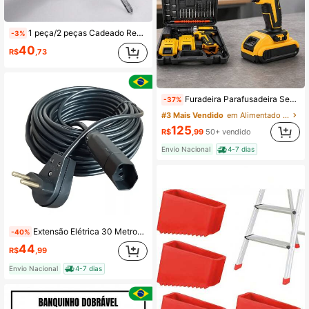
1 peça/2 peças Cadeado Redondo de Aço Inoxidável Resistente com 2 Chaves - Solução de Travamento Segura e Durável para Armários de Armazenamento, Galpões, Garagens, Reboques e Equipamentos Externos - Resistente às Intempéries e Fácil de Usar
-3%
40
R$
,73
Furadeira Parafusadeira Sem Fio 48V 2 Baterias 10000mAh Kit Maleta Brocas Bits LED
-37%
#3 Mais Vendido
em Alimentado por bateria (bateria recarregável) F
125
R$
,99
50+ vendido
Envio Nacional
4-7 dias
Extensão Elétrica 30 Metros 10a Cabo Pp Reforçada Cor Preto 127V/220V
-40%
44
R$
,99
Envio Nacional
4-7 dias