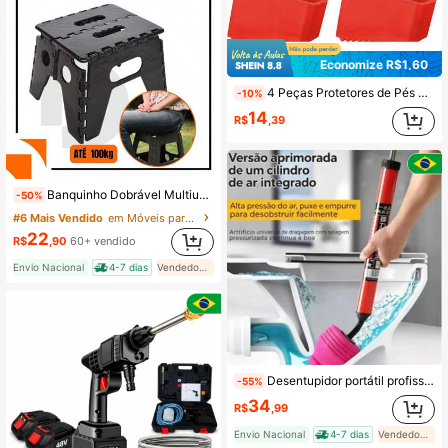
Economize R$1,60
4 Peças Protetores de Pés de Escada de Borracha Antiderrapante de Uso Pesado, Capas de Pé de Escada Telescópica Universal de Reposição, Mangas para Pés de Escada para Uso Doméstico e Industrial
-10%
14
R$
,39
Banquinho Dobrável Multiuso – Plástico Reforçado até 100kg
-50%
#6 Mais Vendido
em Móveis para salas de jogos e recreação
22
R$
,90
60+ vendido
Envio Nacional
4-7 dias
Vendedor Indicado
Desentupidor portátil profissional | Bomba de ar de alto desempenho e design resistente
-55%
34
R$
,99
Envio Nacional
4-7 dias
Vendedor Indicado