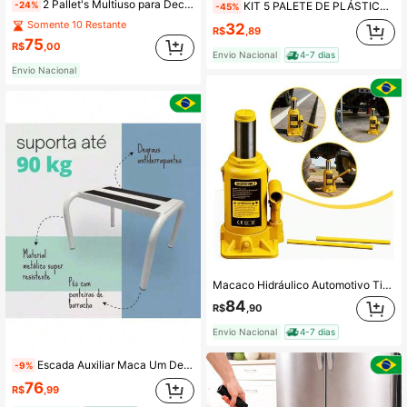
2 Pallet's Multiuso para Decoração de Interiores Madeira Reflorestada
-24%
KIT 5 PALETE DE PLÁSTICO PRETO
-45%
Somente 10 Restante
32
R$
,89
75
R$
,00
Envio Nacional
4-7 dias
Envio Nacional
Macaco Hidráulico Automotivo Tipo Garrafa Bomvink 2 Toneladas Resistente
84
R$
,90
Envio Nacional
4-7 dias
Escada Auxiliar Maca Um Degrau Branca Metálica Prática Segura
-9%
76
R$
,99