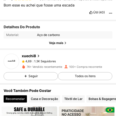
Bom
esse
eu
achei
que
fosse
uma
escada
Útil
(40)
1.3K Seguidores
4,69
Detalhes Do Produto
Material:
Aço de carbono
1.3K Seguidores
4,69
Veja mais
xuechi8
1.3K Seguidores
4,69
a***a
pago
1 dia atrás
7K+ Vendido recentemente
100+ Compra recorrente
1.3K Seguidores
4,69
Seguir
Todos os itens
Você Também Pode Gostar
1.3K Seguidores
4,69
Recomendar
Casa e Decoração
Têxtil de Lar
Bolsas & Bagagen
1.3K Seguidores
4,69