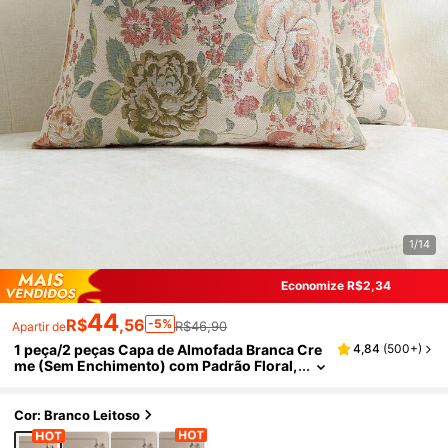
1/14
Economize R$2,34
44
R$
,56
-5%
R$46,90
Apartir de
1 peça/2 peças Capa de Almofada Branca Cre
4,84
(
500+
)
me (Sem Enchimento) com Padrão Floral,
Capa de Almofada Jacquard Chenille Ros
a Vintage Confortável e Elegante, Adequada p
ara Decoração Doméstica Diária, Sofá, Cama,
Cor: Branco Leitoso
Quarto, Presente, Decoração de Feriados, Pri
mavera Verão Outono Inverno, Uso em Todas