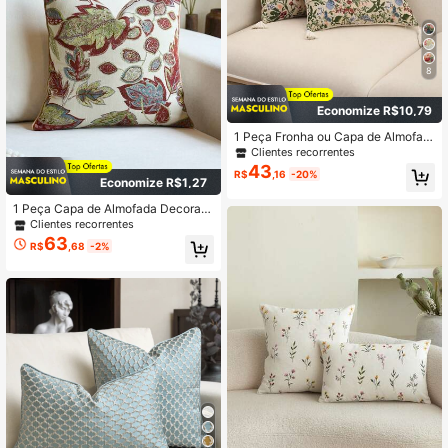
8
Economize R$10,79
1 Peça Fronha ou Capa de Almofad
a Lombar com Jacquard de Jardim
Clientes recorrentes
de Verão, Adequado para Quarto, S
43
R$
,16
-20%
ala de Estar, Sofá
Economize R$1,27
1 Peça Capa de Almofada Decorati
va Jacquard (Sem Enchimento), Fro
Clientes recorrentes
nha de Almofada Jacquard Floral M
63
R$
,68
-2%
oderna, Adequada para Decoração
da Casa, Sofá, Cama Durante Todo
o Ano, Primavera/Verão/Outono/Inv
erno