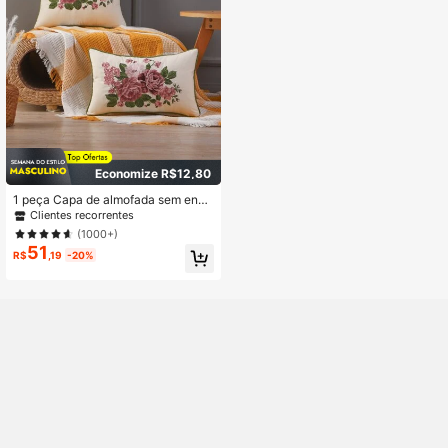
nte Simples e Macio.
Economize R$12,80
1 peça Capa de almofada sem ench
imento Bordado floral
Clientes recorrentes
(1000+)
51
R$
,19
-20%