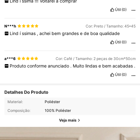
Lind
í
ssima
!!!
Voltarei
a
comprar
Útil
(0)
N***h
Cor: Preto / Tamanho: 45*45
Lind
í
ssimas
,
achei
bem
grandes
e
de
boa
qualidade
Útil
(0)
a***6
Cor: Café / Tamanho: 2 peças de 30cm*50cm
Produto
conforme
anunciado
.
Muito
lindas
e
bem
acabadas
.
Útil
(0)
Detalhes Do Produto
Material:
Poliéster
Composição:
100% Poliéster
Veja mais