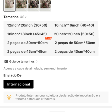
as Estações (Posição da Flor Aleatória)
Tamanho
US
12inch*20inch
(30*50)
16inch*16inch
(40*40)
18inch*18inch
(45*45)
20inch*20inch
(50*50)
9 left
2 peças de 30cm*50cm
2 peças de 50cm*50cm
2 peças de 45cm*45cm
2 peças de 40cm*40cm
Guia de tamanhos
Apenas a capa de almofada, sem enchimento
Enviado De
Internacional
Produto Internacional sujeito à declaração de importação e a
tributos estaduais e federais.