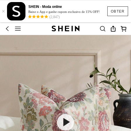
SHEIN - Moda online
×
OBTER
Baixe o App e ganhe cupom exclusivo de 15% OFF!
(2,847)