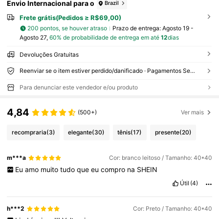
Envio Internacional para o
Brazil
Frete grátis(Pedidos ≥ R$69,00)
200 pontos, se houver atraso
Prazo de entrega:
Agosto 19 -
Agosto 27,
60% de probabilidade de entrega em até
12
dias
Devoluções Gratuitas
Reenviar se o item estiver perdido/danificado · Pagamentos Seguros · Proteção de privacidade
Para denunciar este vendedor e/ou produto
4,84
(500+)
Ver mais
recompraria
(3)
elegante
(30)
tênis
(17)
presente
(20)
m***a
Cor: branco leitoso / Tamanho: 40*40
Eu
amo
muito
tudo
que
eu
compro
na
SHEIN
Útil
(4)
h***2
Cor: Preto / Tamanho: 40*40