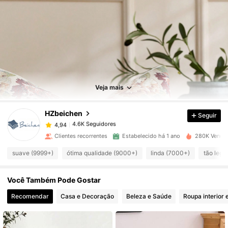
4.6K Seguidores
4,94
4.6K Seguidores
4,94
Veja mais
HZbeichen
Seguir
4.6K Seguidores
4,94
c***s
pago
1 dia atrás
Clientes recorrentes
Estabelecido há 1 ano
280K Vendid
4.6K Seguidores
4,94
suave (9999+)
ótima qualidade (9000+)
linda (7000+)
tão lega
Você Também Pode Gostar
4.6K Seguidores
4,94
Recomendar
Casa e Decoração
Beleza e Saúde
Roupa interior 
4.6K Seguidores
4,94