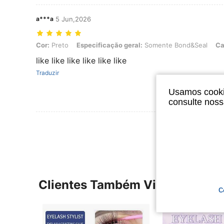
a***a
5 Jun,2026
Cor: Preto, Especificação geral: Somente Bond&Seal, Capacidade: 
Cor:
Preto
Especificação geral:
Somente Bond&Seal
Ca
like like like like like like
Traduzir
Usamos cookie
consulte nos
Ver Mais Ava
Clientes Também Visitaram
C