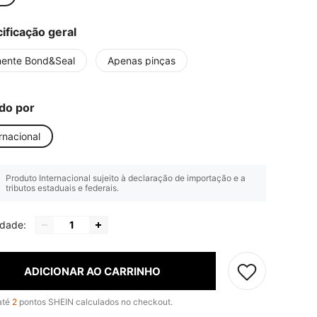
ificação geral
ente Bond&Seal
Apenas pinças
do por
rnacional
Produto Internacional sujeito à declaração de importação e a
tributos estaduais e federais.
idade:
ADICIONAR AO CARRINHO
até
2
pontos SHEIN calculados no checkout.