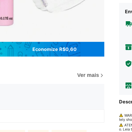
Env
Economize R$0,60
Ver mais
Descr
WARN
tely sho
nt, con
ATEN
o. Leia