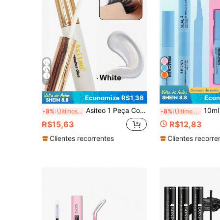
11
Economize R$1,36
Econ
Asiteo 1 Peça Cola para Cílios Brancos de 5ml, Adesivo para Cílios Falsos de Vison, Cola para Cílios de Secagem Rápida, À Prova d'Água e de Longa Duração
10ml Cola para Cílios, Acompanhada de 5ml de Removedor de Maquiagem Suav
-8%
Últimos 3 dias
-8%
Último dia
R$15,63
R$12,83
Clientes recorrentes
Clientes recorre