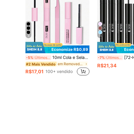
4
15
Economize R$0,89
Econ
10ml Cola e Selante para Cílios, 5ml Removedor, Pinça, Adequado para Cílios Postiços, Fino e Duradouro à Prova d'Água, Uso o Dia Todo, Cola e Selante para Cílios 2 em 1, Adequado para Extensão de Cílios DIY, Cola para Cílios, Item Essencial
[72-Hour Extra Strong] 1/2/3 Pacotes Cola para Cílios Hipoalergênica 2 em 1 e Líquido Fix
-5%
Últimos 3 dias
-7%
Últimos 3 dias
em Removedor de cola Adesivos e colas para cílios
#2 Mais Vendido
R$21,34
R$17,01
100+ vendido