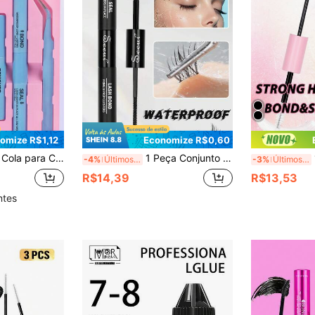
omize R$1,12
Economize R$0,60
e e Pinça, Ajuda você a criar cílios perfeitos com facilidade - Kit Completo de Cola e Fixação de Cílios, Inclui Ferramentas de Maquiagem Hipoalergênicas e Sem Fragrância
1 Peça Conjunto de Cola para Extensão de Cílios 2 em 1, Inclui Bond 5ml e Seal 5ml, com Pinça, Cola para Cílios em Tufos de Fixação Forte, à Prova d'Água e de Longa Duração, Adequado para Extensões de Cílios DIY, Uso o Dia Todo
1 
-4%
Últimos 3 dias
-3%
Últimos 2 dias
R$14,39
R$13,53
ntes