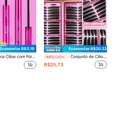
Economize R$3,19
Economize R$20,22
ovedor de Cílios, Forte & Duradoura, Cola para Cílios em Tufos, Uso o Dia Todo, Extensões de Cílios DIY, Inclui Pinça de Maquiagem
Conjunto de Cílios Postiços de Espessura Mista com 30 Fileiras e 600 Peças, Cílios Postiços em Tufos 60D+80D+100D, Reutilizáveis, Extensão de Cílios, Cílios em Tufos Fofos e Densos, Adequado para Iniciantes, Cílios Postiços
-44%
Últimos 3 dias
R$25,73