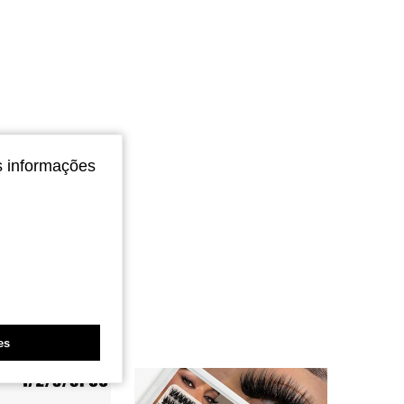
4,92
126
2.6K
s informações
es