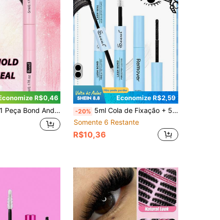
Economize R$0,46
Economize R$2,59
Peça Bond And Seal 5ml Adesivo + 5ml Selante, Cola Forte e Duradoura para Cílios em Tufos, 2 em 1 à Prova d'Água para Uso o Dia Todo, para Extensões de Cílios DIY
5ml Cola de Fixação + 5ml Cola de Vedação, 5ml Removedor de Maquiagem, Pincel, Cola para Cílios - Cola para Cílios em Cluster Impermeável e de Longa Duração 2 em 1 para Fixação e Vedação, Cola para Extensão de Cílios Postiços DIY
-20%
Somente 6 Restante
R$10,36