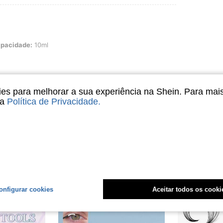
10ml
pacidade:
10ml
s para melhorar a sua experiência na Shein. Para mai
Útil (0)
sa
Política de Privacidade
.
liações
onfigurar cookies
Aceitar todos os cooki