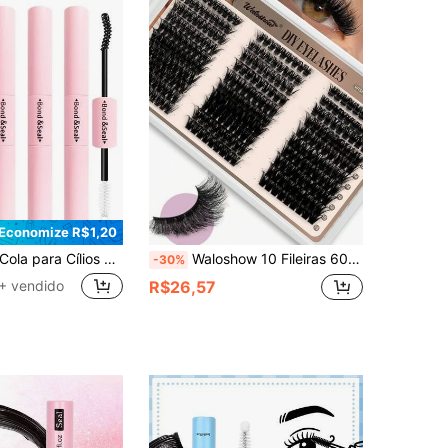
Economize R$1,20
a para Cílios Postiços e Cola para Cílios em Tufos 2 em 1, 1/2/3/5 Peças/Pacote, Ultra Forte e Duradoura, Anti-Queda, Secagem Rápida, Dura 72 Horas, Adequada para Iniciantes, Fácil de Aplicar, com Instruções, Produto Essencial de Beleza para Cílios, Cria Efeito de Olhos Maiores, Mais Vendido
Waloshow 10 Fileiras 60+80+100 Peças Cílios Postiços Finos de Cola Quente 0,07mm, Extensões de Cílios Falsos de Volume Russo 3D de Vison Sintético com Comprimento Misto de 10-16mm, Preto, Caixa de Plástico
-30%
+ vendido
R$26,57