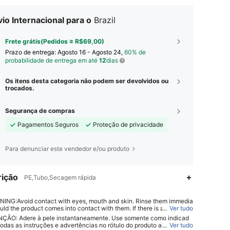
io Internacional para o
Brazil
Frete grátis(Pedidos ≥ R$69,00)
Prazo de entrega:
Agosto 16 - Agosto 24,
60% de
probabilidade de entrega em até
12
dias
Os itens desta categoria não podem ser devolvidos ou
trocados.
Segurança de compras
Pagamentos Seguros
Proteção de privacidade
Para denunciar este vendedor e/ou produto
ição
PE,Tubo,Secagem rápida
ING:Avoid contact with eyes, mouth and skin. Rinse them immedia
uld the product comes into contact with them. If there is any incide
...
Ver tudo
4,92
126
2.6K
tact the poison center immediately
ÇÃO: Adere à pele instantaneamente. Use somente como indicad
 todas as instruções e advertências no rótulo do produto antes de us
...
Ver tudo