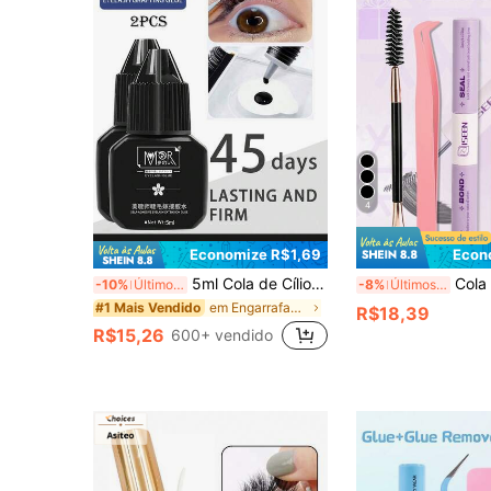
4
Economize R$1,69
Econ
5ml Cola de Cílios Pessoal, Longa Duração, Inodora, Cola de Extensão de Cílios À Prova d'Água - Dura Até 45 Dias, Inodora, Fórmula Não Irritante e Hipoalergênica - Adequada para Uso Doméstico, Cola de Cílios Forte de Secagem Rápida, Cola de Cílios DIY de Longa Duração
Cola para Cílios Impermeável 2 em 1, Duradoura e Resisten
-10%
Últimos 3 dias
-8%
Últimos 3 dias
em Engarrafado Adesivos e colas para cílios
#1 Mais Vendido
R$18,39
R$15,26
600+ vendido