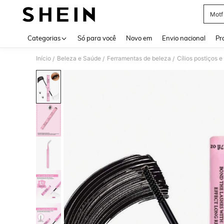
Motf
Use up 
Categorias
Só para você
Novo em
Envio nacional
Pr
Início
Beleza e Saúde
Ferramentas de beleza
Cílios postiços 
/
/
/