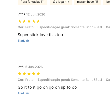
Para fantasias (1)
tão legal (1)
maravilhoso (1)
bo
j***7
12 Jun,2026
Cor: Preto, Especificação geral: Somente Bond&Seal, Capacidade: 
Cor:
Preto
Especificação geral:
Somente Bond&Seal
Ca
Super stick love this too
Traduzir
l***i
5 Jun,2026
Cor: Preto, Especificação geral: Somente Bond&Seal, Capacidade: 
Cor:
Preto
Especificação geral:
Somente Bond&Seal
Ca
Go it to it go oh go oh up to oo
Traduzir