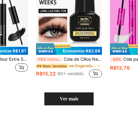
omize R$1,61
Economize R$2,68
ador | 72-Hour Extra Strong, Sem Látex, À Prova d'Água | Adequado para Cílios em Tufos DIY, Ferramentas de Maquiagem para Cílios Postiços Caseiros | Cola para Extensão de Cílios Preta Mista, Angel Lashes
Cola de Cílios Nano Agrupada à Prova d'Água de 12ml/5ml, Gel de Cílios Preto, Duradouro e Inodoro, Gel de Extensão de Cílios Super Forte Anti-Alérgico - Dura Até 50 Dias, Fórmula Inodora, Não Irritante e Hipoalergênica - Adequada para Uso Doméstico, Gel de Cílios Poderoso de Secagem Rápida, Gel de Cílios DIY Duradouro
Cola para Cílios com Fórmula Selante Adesiva, Inclui Rem
-15%
Últimos 3 dias
-20%
em Engarrafado Adesivos e colas para cílios
#9 Mais Vendido
R$12,76
R$15,22
60+ vendido
Ver mais