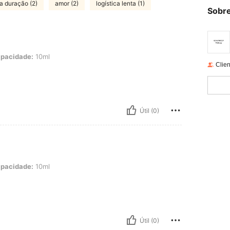
ar. Som
a duração (2)
amor (2)
logística lenta (1)
o e som
Sobre
10ml
pacidade:
10ml
Clien
Útil (0)
10ml
pacidade:
10ml
Útil (0)