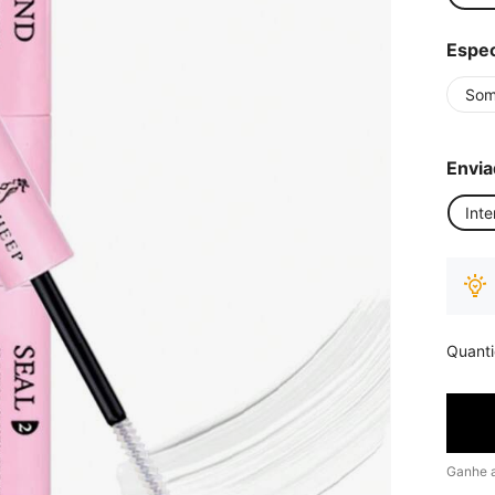
Espec
Som
Envia
Inte
Quant
Ganhe 