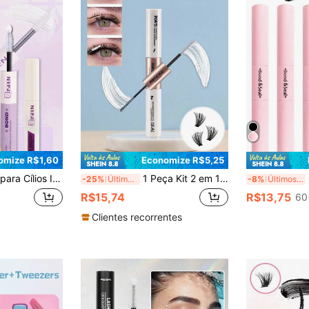
omize R$1,60
Economize R$5,25
te, Inclui Cola para Cílios, Pinça, Escova para Cílios, Remoção Fácil, Uso Diário Impermeável, Adequado para Extensão de Cílios DIY
1 Peça Kit 2 em 1 de Cola para Cílios com Adesão e Selagem, Kit de Cola para Cílios Individual, Kit de Extensão de Cílios de Longa Duração, Ferramentas de Maquiagem, Fixação Super Forte Selada, Extensão de Cílios DIY, Cola para Cílios em Tufos à Prova d'Água e Não Irritante, Branca Transparente
Col
-25%
Últimos 2 dias
-8%
Últimos 3 dias
R$15,74
R$13,75
60
Clientes recorrentes