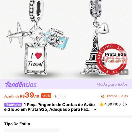
1/16
39
-30%
Últimos 3 dias
R$
,19
R$55,99
Apartir de
1 Peça Pingente de Contas de Avião
4,89
(
100+
)
e Globo em Prata 925, Adequado para Faz
er Joias de Pulseira, Bracelete DIY e Aces
sórios Diários, Adequado para Uso de Menina
s
Tipo De Estilo