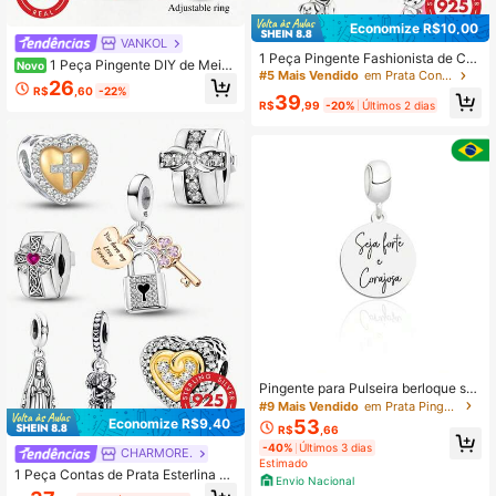
Economize R$10,00
VANKOL
1 Peça Pingente Fashionista de Co
1 Peça Pingente DIY de Meia
Novo
ntas, Adequado para Pulseira, Brac
#5 Mais Vendido
em Prata Contas finas
de Natal em Prata Esterlina 925 Min
26
elete Feminino, Fabricação de Joia
R$
,60
-22%
imalista e Único, Joia Requintada, P
39
s DIY e Decoração de Acessórios Di
R$
,99
-20%
Últimos 2 dias
resente Adequado para Mulheres o
ários, Adequado para Meninas
u Homens
Pingente para Pulseira berloque sej
a forte e corajosa prata 925 legítima
#9 Mais Vendido
em Prata Pingentes Finos
presente feminino
Economize R$9,40
53
R$
,66
-40%
Últimos 3 dias
CHARMORE.
Estimado
1 Peça Contas de Prata Esterlina 92
Envio Nacional
5 com Cruz e Coração, Adequado p