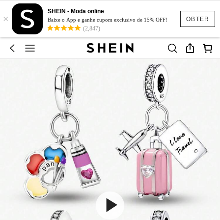
SHEIN - Moda online
×
OBTER
Baixe o App e ganhe cupom exclusivo de 15% OFF!
(2,847)