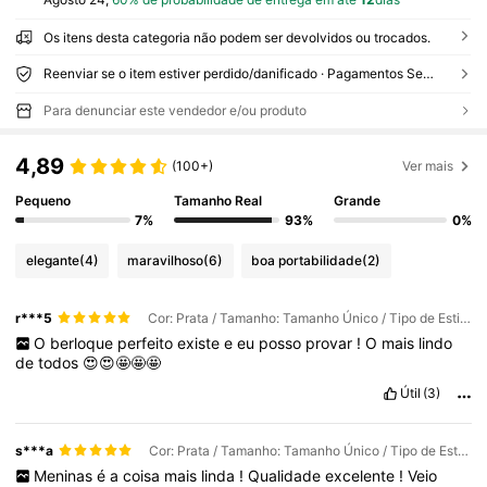
Os itens desta categoria não podem ser devolvidos ou trocados.
Reenviar se o item estiver perdido/danificado · Pagamentos Seguros · Proteção de privacidade
Para denunciar este vendedor e/ou produto
4,89
(100+)
Ver mais
Pequeno
Tamanho Real
Grande
7%
93%
0%
elegante
(4)
maravilhoso
(6)
boa portabilidade
(2)
r***5
Cor: Prata / Tamanho: Tamanho Único / Tipo de Estilo: passaporte de avião de mala
O
berloque
perfeito
existe
e
eu
posso
provar
!
O
mais
lindo
de
todos
😍😍🤩🤩🤩
Útil
(3)
s***a
Cor: Prata / Tamanho: Tamanho Único / Tipo de Estilo: passaporte de avião de mala
Meninas
é
a
coisa
mais
linda
!
Qualidade
excelente
!
Veio