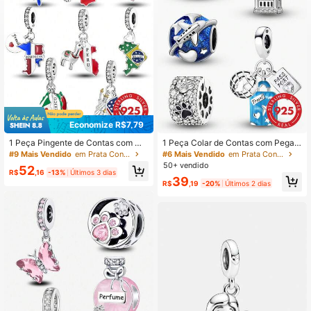
34K Seguidores
4,86
Economize R$7,79
1 Peça Pingente de Contas com Ma
1 Peça Colar de Contas com Pegad
pa da República Dominicana, Adeq
a de Amor da Moda, Adequado para
#9 Mais Vendido
em Prata Contas finas
#6 Mais Vendido
em Prata Contas finas
uado para DIY de Pulseira, Joias Fe
Pulseira DIY e Acessórios de Joias
50+ vendido
52
mininas
Diários, Perfeito para Meninas Usar
R$
,16
-13%
Últimos 3 dias
39
em
R$
,19
-20%
Últimos 2 dias