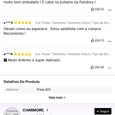
muito
bem
embalado
!
E
cabe
na
pulseira
da
Pandora
!
Útil
(1)
s***5
Cor: Prata / Tamanho: Tamanho Único / Tipo de Estilo: passaporte de avião de mala
Vieram
como
eu
esperava
.
Estou
satisfeita
com
a
compra
.
Recomendo
!
Útil
(1)
a***4
Cor: Prata / Tamanho: Tamanho Único / Tipo de Estilo: passaporte de avião de mala
Muito
lindinho
e
super
delicado
Útil
(4)
34K Seguidores
4,86
Detalhes Do Produto
Material:
Prata 925
34K Seguidores
4,86
Veja mais
CHARMORE.
Seguir
34K Seguidores
4,86