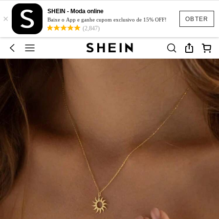
SHEIN - Moda online
×
OBTER
Baixe o App e ganhe cupom exclusivo de 15% OFF!
(2,847)