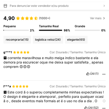
Para denunciar este vendedor e/ou produto
4,90
(1000+)
Ver mais
Pequeno
Tamanho Real
Grande
2%
98%
0%
recompraria
(15)
logística veloz
(24)
elegante
(65)
g***1
Cor: Dourado / Tamanho: Tamanho Único
corrente
maravilhosa
e
muito
meiga
indico
bastante
e
ela
demora
pra
escurecer
oque
me
deixa
super
satisfeita
,
apenas
comprem
😍😍😍
Útil
(1)
l***a
Cor: Dourado / Tamanho: Tamanho Único
Este
cord
ã
o
superou
completamente
minhas
expectativas
!
O
design
é
elegante
e
atemporal
,
perfeito
para
qualquer
ocasi
ã
o
,
desde
eventos
mais
formais
at
é
o
uso
no
dia
a
dia
.
O
acabamento
é
impec
á
vel
,
com
detalhes
bem
trabalhados
que
Útil
(52)