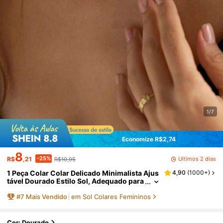
1/7
Economize R$2,74
8
-25%
Últimos 2 dias
R$
,21
R$10,95
1 Peça Colar Colar Delicado Minimalista Ajus
4,90
(
1000+
)
tável Dourado Estilo Sol, Adequado para
Uso Diário de Mulheres
#
7
Mais Vendido
em Sol Colares Femininos
Cor: Dourado