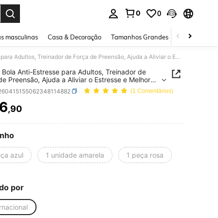
0
0
ar. Press Enter to select.
s masculinas
Casa & Decoração
Tamanhos Grandes
Joias e acessó
1 Peça Bola Anti-Estresse para Adultos, Treinador de Força de Preensão, Ajuda a Aliviar o Estresse e Melhorar a Força de Preensão, Bola Macia para Apertar Adequada para Alívio de Estresse e Exercícios de Mão, Brinquedo Anti-Estresse Inovador, Brinquedo Sensorial para Apertar
 Bola Anti-Estresse para Adultos, Treinador de
de Preensão, Ajuda a Aliviar o Estresse e Melhorar
a de Preensão, Bola Macia para Apertar Adequada
l260415155062348114882
(1 Comentários)
lívio de Estresse e Exercícios de Mão, Brinquedo
stresse Inovador, Brinquedo Sensorial para Apertar
6
,90
ICE AND AVAILABILITY
nho
eça azul
1 unidade amarela
1 peça rosa
do por
rnacional