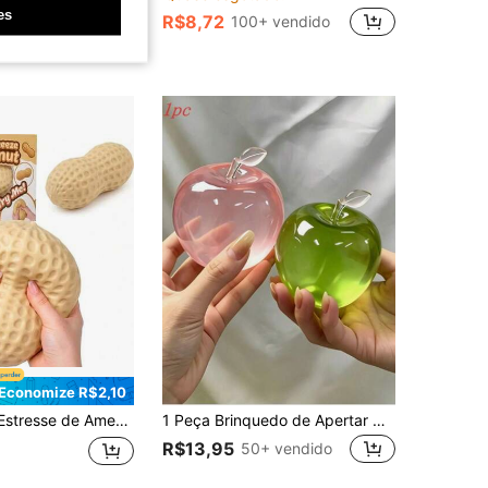
es
0+ vendido
R$8,72
100+ vendido
Economize R$2,10
stresse com Toque Macio, Brinquedo Sensorial de Descompressão ASMR, Adequado para Adultos, Presente de Aniversário, Presente de Feriado, Presente Perfeito
1 Peça Brinquedo de Apertar Maçã Rosa/Verde, Maçã Grande Alívio de Estresse com Rebote Lento, Adequado para Alívio de Ansiedade, Relaxamento no Escritório, Decoração Doméstica | Melhor Presente para Família e Amigos [Pequena Diferença de Cor Devido à Iluminação], Brinquedo de Apertar Macio, Brinquedo de Apertar, Brinquedo de Pelúcia Macio, Brinquedo de Pelúcia, Brinquedo de Pelúcia Macio de Queijo, Suprimentos para Festa de Formatura 2026
R$13,95
50+ vendido