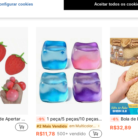
onfigurar cookies
Aceitar todos os cooki
R$14,96
80
1 Peça Brinquedo de Apertar Morango Gigante, Bola de Alívio de Estresse Realista, Gadget de Descompressão Criativo, Estético
1 peça/5 peças/10 peças Brinquedos Cubo Sensorial para Apertar - Cubo - Para Sala de Aula, Exterior, Alívio de Estresse no Escritório a Qualquer Momento, Perfeito para Decoração de Mesa, Prêmios de Aula, Lembrancinhas de Festa e Presentes de Feriados! - Presente de Páscoa - Presente - Presente Perfeito - Presente, Brinquedo Fidget
Bola de Estresse de Amendoim, Bola de Apertar Crocante, Brinquedo de Alívio de E
-9%
-6%
em Multicolorido Brinquedos de apertar para adoles
#2 Mais Vendido
R$32,89
R$11,78
500+ vendido