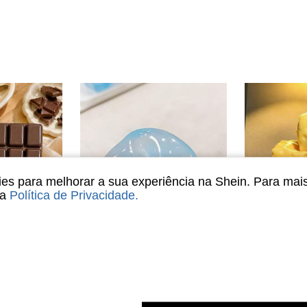
s para melhorar a sua experiência na Shein. Para mai
sa
Política de Privacidade
.
Economize R$0,96
2 Peças Brinquedos de Apertar de Manteiga e Chocolate com Rebote Lento - Brinquedos Sensoriais de Alimentos Realistas, Adequados para Adultos, Material TPR, Colecionáveis de Chocolate Fofos, Pequenos Presentes de Aniversário e Presentes Surpresa, Brinquedos Sensoriais, Enchimentos de Sacolas de Lembrancinhas de Festa, Lula Taba, Brinquedos de Viagem, Macios e Apertáveis, Decoração de Jardim ao Ar Livre, Ventilador, Decoração de Quarto, Presentes para Professores, Decoração de Casamento, Acessórios de Feriado, Móveis de Jardim, Jardim, DIY, Decoração de Quarto, Decoração de Cozinha, Essenciais de Dormitório, Sala de Armazenamento, Decoração de Natal, Essenciais de Viagem, Suprimentos para Despedida de Solteira, Acessórios de Mesa de Escritório, Decoração Doméstica
Bola de Aperto Moldável de Rebote Lento Feita à Mão de 6cm Redonda, Bola de Estresse de Malte para Relaxamento, Jogo de Aperto, Adequada para Homens, Mulheres, Reuniões Familiares, Festas de Feriados como Presentes de Feriado, Lembrancinhas de Festa, Presentes Divertidos e Fofos, Recompensas em Sala de Aula
1 pe
-8%
-25%
Últimos 3 dias
#5 Mais Vendi
endido
R$10,99
300+ vendido