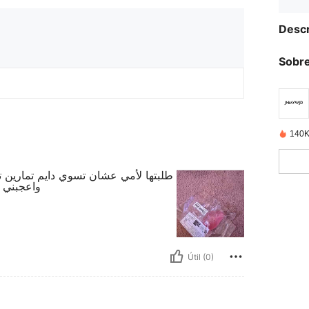
Descr
Sobre
140K
طلبتها لأمي عشان تسوي دايم تمارين تق
واعجبني ح
Útil (0)