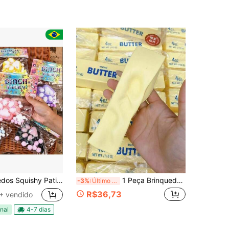
ha de Gato Soft Squeeze Com Bola para Alívio De Estresse
1 Peça Brinquedo Macio Perfumado com Aroma de Creme Amarelo, Brinquedo Sensorial para Brincar e Aliviar o Estresse, Lembrancinha de Festa em Saco de Doces, Enchimento de Piñata, Enfeite de Meia de Natal de Carnaval, Presente de Aniversário, Dia das Mães, Presente de Formatura
-3%
Último dia
R$36,73
+ vendido
nal
4-7 dias