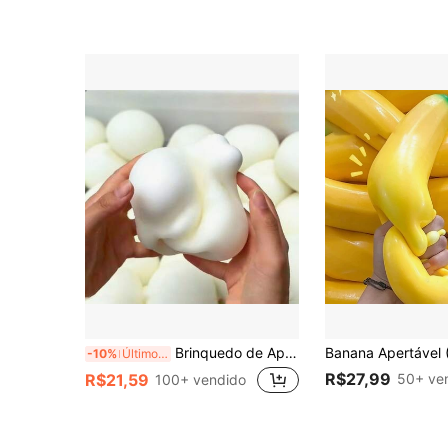
(1000+)
Brinquedo de Apertar Estilo Japonês Pão no Vapor Maleável - 6cm (2,36 pol) e 10cm (3,94 pol) Material TPR Macio, Bola de Alívio de Estresse com Rebote Lento, Brinquedo de Descompressão com Tema de Pão Fofo, Adequado para Adultos e Adolescentes Brinquedo Sensorial, Decoração de Mesa, Estético, Kawaii
-10%
Últimos 3 dias
R$27,99
50+ ve
R$21,59
100+ vendido