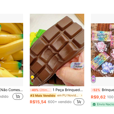
Banana Apertável (Não Comestível), Aparência Elegante e Prática, Material Macio e Elástico Proporciona Toque Confortável, Tamanho Compacto para Fácil Posicionamento e Transporte, Perfeito para Decorar Bolsas, Mesas e Pequenos Espaços, Artesanato Requintado Garante Desempenho Estável e Longa Vida Útil, Adequado para Várias Ocasiões Diárias, (Não Comestível) Squishies. Brinquedo Apertável
1 Peça Brinquedo Antistresse de Simulação de Chocolate Macio, Brinquedo de Pressionar Diversão de Alívio de Estresse, Brinquedo de Ventilação de Alívio de Estresse, Pequeno Presente Decorativo, Brinquedo Macio Taba Macio
Brinquedos Squishy Patin
-40%
Últimos 3 dias
-52%
em PU Novidades e brinquedos engraçados para adole
#3 Mais Vendido
ndido
R$9,62
100
R$15,54
600+ vendido
Envio Nacio