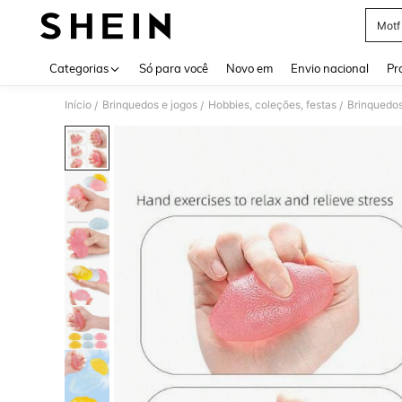
Motf
Use up 
Categorias
Só para você
Novo em
Envio nacional
Pr
Início
Brinquedos e jogos
Hobbies, coleções, festas
Brinquedo
/
/
/