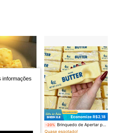
4,50
238
372
4,50
238
372
4,50
238
372
s informações
Economize R$4,99
Economize R$2,18
ça/2 peças Queijo Apertável - Bloco de Queijo Macio Apertável Extra Grande | Rebote Lento | Presente Gulu, Queijo Divertido para Adultos | Bola de Estresse Gigante | Queijo Sensorial de Alívio de Estresse para Adultos - Sunshine Entertainment | Presente Perfeito de Aniversário ou Feriado, Jogo Macio e Apertável, Elevador de Humor
Brinquedo de Apertar para Alívio do Estresse - Macio e Elástico, Apertador Sensorial de Comida Fofa Realista, Macio e Saltitante, Ajuda a Aliviar a Ansiedade, Barra de Manteiga de Recuperação Lenta para Estresse, Melhora o Foco, Brinquedo Divertido de Alívio do Estresse para Adultos, Toque Confortável, Macio e Fofo, Alta Elasticidade e Lubrificidade, Recuperação Lenta e Resistente à Deformação, Não Pegajoso, Muito Adequado como Brinquedo de Alívio do Estresse para Escritório, Alívio do Estresse Diário, Pode Ser Usado como Presente de Aniversário/Jogo/Festa/Viagem.
-20%
em TPR Novidades e brinquedos engraçados para adol
Quase esgotado!
do