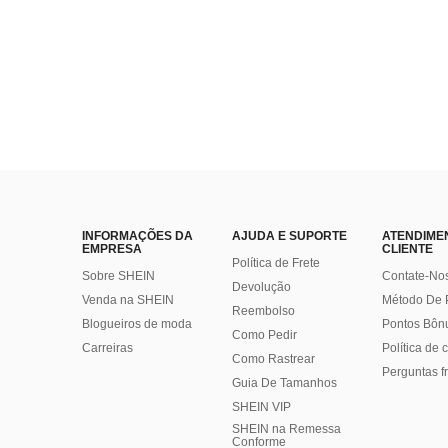
INFORMAÇÕES DA
AJUDA E SUPORTE
ATENDIME
EMPRESA
CLIENTE
Política de Frete
Sobre SHEIN
Contate-No
Devolução
Venda na SHEIN
Método De
Reembolso
Blogueiros de moda
Pontos Bôn
Como Pedir
Carreiras
Política de
Como Rastrear
Perguntas f
Guia De Tamanhos
SHEIN VIP
SHEIN na Remessa
Conforme