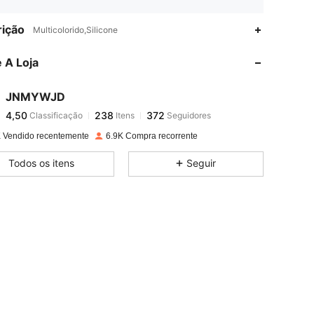
4,50
238
372
ição
Multicolorido,Silicone
 A Loja
4,50
238
372
JNMYWJD
4,50
238
372
Classificação
Itens
Seguidores
n***a
pago
1 dia atrás
 Vendido recentemente
6.9K Compra recorrente
4,50
238
372
Todos os itens
Seguir
4,50
238
372
4,50
238
372
4,50
238
372