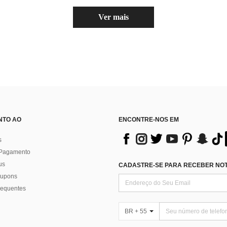
Ver mais
NTO AO
ENCONTRE-NOS EM
s
 Pagamento
us
CADASTRE-SE PARA RECEBER NOTÍ
 cupons
requentes
BR + 55