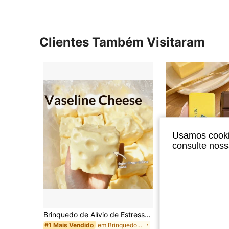
Clientes Também Visitaram
Usamos cookie
consulte nos
Brinquedo de Alívio de Estresse Macio e Fofo com Aroma de Leite Doce em Formato de Bolinho de TPR, Ornamento Fofo e Divertido de 5cm para Apertar e Aliviar o Estresse, Presente Prático e Elegante, Adequado para Aniversário, Páscoa, Halloween, Natal e Diversos Presentes de Festa, Melhora o Humor
em Brinquedos de apertar para adolescentes
#1 Mais Vendido
R$10,90
100+ v