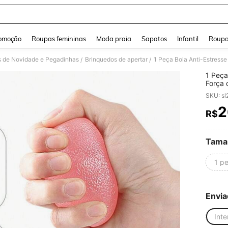
and down arrow keys to navigate search Buscas recentes and Pesquisar e Encontr
omoção
Roupas femininas
Moda praia
Sapatos
Infantil
Roupa
s de Novidade e Pegadinhas
Brinquedos de apertar
/
/
1 Peça
Força 
a Forç
SKU: s
para A
Anti-E
2
R$
PR
Tama
1 p
Envia
Inte