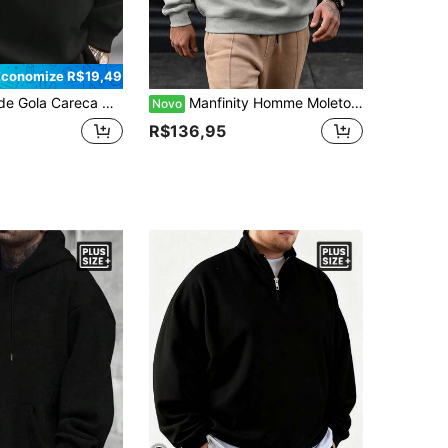
Economize R$19,49
Casual de Inverno/Outono Plus Size para Homens
Manfinity Homme Moletom Masculino Plus Size com Gola Redonda, Estampa Minimalista de Linha & Slogan de Letra, Tecido de Moletom, Moletom Masculino Plus Size Outono/Inverno, Básico Minimalista Versátil, Moletom Cinza, Adequado para Passeios, Deslocamento, Fotografia de Rua, Casa, Viagem, Uso Diário, Etc.
Novo
R$136,95