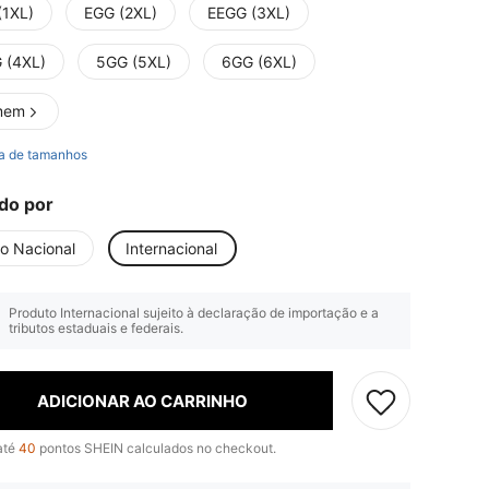
(1XL)
EGG (2XL)
EEGG (3XL)
 (4XL)
5GG (5XL)
6GG (6XL)
mem
a de tamanhos
do por
io Nacional
Internacional
Produto Internacional sujeito à declaração de importação e a
tributos estaduais e federais.
ADICIONAR AO CARRINHO
até
40
pontos SHEIN calculados no checkout.