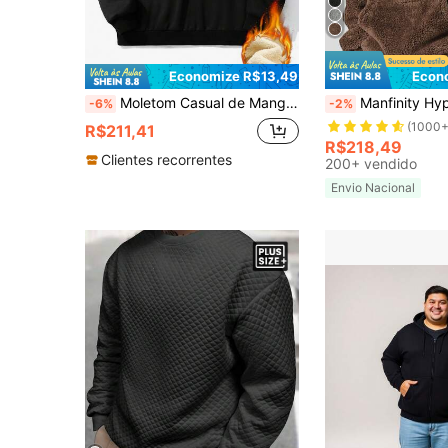
Economize R$13,49
Econ
Moletom Casual de Manga Longa com Zíper Parcial em Fleece de Cor Sólida, Plus Size, Outono/Inverno
Manfinity Hypemode Moletom com Capuz de Lã Fleece com Estampa de Letra, Plus Size Masculino, Moletom Marrom Ma
-6%
-2%
(1000+
R$211,41
R$218,49
Clientes recorrentes
200+ vendido
Envio Nacional