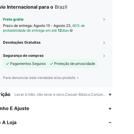
io Internacional para o
Brazil
Frete grátis
Prazo de entrega:
Agosto 15 - Agosto 23,
60% de
probabilidade de entrega em até
12
dias
Devoluções Gratuitas
Segurança de compras
Pagamentos Seguros
Proteção de privacidade
Para denunciar este vendedor e/ou produto
ição
Lavar à mão, não lavar a seco,Casual-Básico,Conjunto de 1 peça
4,90
172
3.4K
nho E Ajuste
 A Loja
4,90
172
3.4K