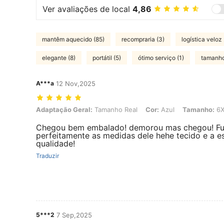
Ver avaliações de local
4,86
mantêm aquecido (85)
recompraria (3)
logística veloz 
elegante (8)
portátil (5)
ótimo serviço (1)
tamanho
A***a
12 Nov,2025
Adaptação Geral: Tamanho Real, Cor: Azul, Tamanho: 6XL
Adaptação Geral:
Tamanho Real
Cor:
Azul
Tamanho:
6X
Chegou bem embalado! demorou mas chegou! Fui 
perfeitamente as medidas dele hehe tecido e a 
qualidade!
Traduzir
5***2
7 Sep,2025