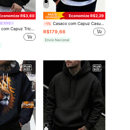
Economize R$3,60
Economize R$2,29
Casaco com Capuz Casual Folgado de Manga Longa com Zíper Frontal Metade, Liso, para Outono/Inverno, Plus Size Masculino
NE FIVE
-1%
scovado de 250g, Moletom Preto de Estilo Emo Interessante com Estampa Gráfica em Inglês, Moda Y2K, Adequado para Uso Diário
R$179,66
Envio Nacional