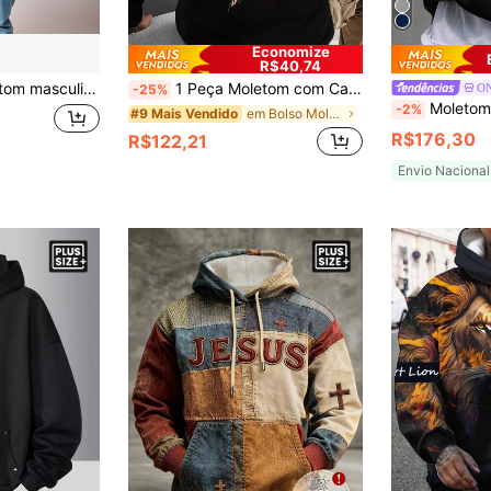
Economize
R$40,74
ize Blusa de frio com Capuz e Ziper Flanelado G1 ao G11
1 Peça Moletom com Capuz e Estampa Gráfica para Homens Plus Size, Adequado para Passeios Casuais e Streetwear, Outono/Inverno
O
-25%
Moletom com Capuz Tricotado Novo Plus Size para Homens, Tecido E
-2%
em Bolso Moletons masculinos plus size
#9 Mais Vendido
R$176,30
R$122,21
Envio Nacional