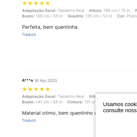
Adaptação Geral: Tamanho Real, Altura: 190 cm / 75 in, Peso: 103 kg 
Adaptação Geral:
Tamanho Real
Altura:
190 cm / 75 in
Busto:
139 cm / 55 in
Quadris:
135 cm / 53 in
Cor:
Preto
Perfeita, bem quentinha.
Traduzir
A***e
16 Apr,2025
Adaptação Geral: Tamanho Real, Altura: 179 cm / 70 in, Peso: 103 kg 
Adaptação Geral:
Tamanho Real
Altura:
179 cm / 70 in
P
Busto:
147 cm / 58 in
Cintura:
131 cm / 52 in
Cor:
Preto
Usamos cookie
consulte nos
Material otimo, bem quentinho e bonito
Traduzir