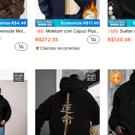
omize R$4,46
Economize R$17,40
sculino, Moletom Sherpa Masculino, Moletom Cobertor, Para Outono e Inverno, Top de Manga Longa
Moletom com Capuz Plus Size, Moletom com Forro Térmico Sherpa Grosso com Zíper, Adequado para o Inverno, Top de Manga Longa
Suéter de Gola Careca 
-6%
-13%
)
R$272,55
R$130,46
Clientes recorrentes