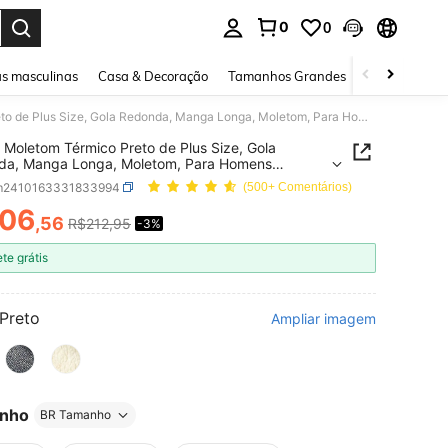
0
0
ar. Press Enter to select.
s masculinas
Casa & Decoração
Tamanhos Grandes
Joias e acessó
1 Peça Moletom Térmico Preto de Plus Size, Gola Redonda, Manga Longa, Moletom, Para Homens Grandes e Altos, Para Outono e Inverno
 Moletom Térmico Preto de Plus Size, Gola
da, Manga Longa, Moletom, Para Homens
s e Altos, Para Outono e Inverno
m2410163331833994
(500+ Comentários)
06
,56
R$212,95
-3%
ICE AND AVAILABILITY
ete grátis
Preto
Ampliar imagem
nho
BR Tamanho