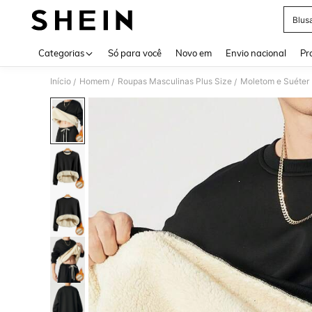
Blus
Use up 
Categorias
Só para você
Novo em
Envio nacional
Pr
Início
Homem
Roupas Masculinas Plus Size
Moletom e Suéter 
/
/
/