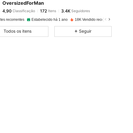
OversizedForMan
4,90
172
3.4K
Classificação
Itens
Seguidores
n***8
pago
1 dia atrás
tes recorrentes
Estabelecido há 1 ano
18K Vendido recentemente
4,90
172
3.4K
Todos os itens
Seguir
4,90
172
3.4K
4,90
172
3.4K
4,90
172
3.4K
4,90
172
3.4K
4,90
172
3.4K
4,90
172
3.4K