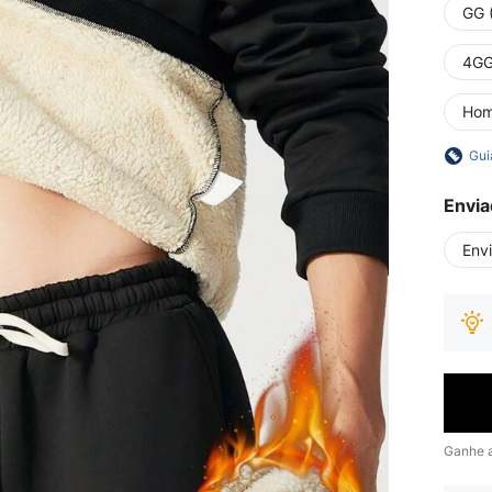
GG 
4GG
Ho
Gui
Envia
Env
Ganhe 