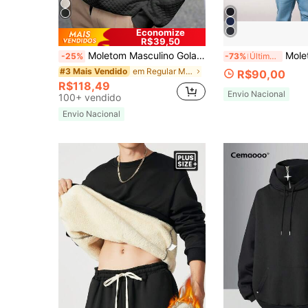
Economize
R$39,50
Moletom Masculino Gola Careca de Manga Longa Ajuste Folgado Casual com Textura de Waffle, Plus Size
Moletom masculino Plus S
-25%
-73%
Último dia
em Regular Moletons masculinos plus size
#3 Mais Vendido
R$90,00
R$118,49
Envio Nacional
100+ vendido
Envio Nacional