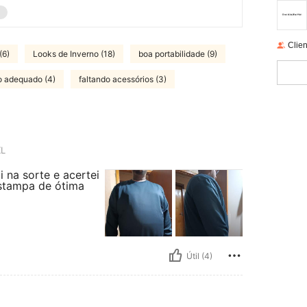
Clien
(6)
Looks de Inverno (18)
boa portabilidade (9)
 adequado (4)
faltando acessórios (3)
L
na sorte e acertei
estampa de ótima
Útil (4)