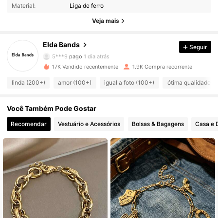
Material:
Liga de ferro
367 Seguidores
4,81
Veja mais
Elda Bands
Seguir
367 Seguidores
4,81
5***9
pago
1 dia atrás
17K Vendido recentemente
1.9K Compra recorrente
367 Seguidores
4,81
linda (200+)
amor (100+)
igual a foto (100+)
ótima qualidade (9
Você Também Pode Gostar
367 Seguidores
4,81
Recomendar
Vestuário e Acessórios
Bolsas & Bagagens
Casa e 
367 Seguidores
4,81
367 Seguidores
4,81
367 Seguidores
4,81