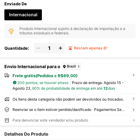
Enviado De
Internacional
Produto Internacional sujeito à declaração de importação e a
tributos estaduais e federais.
Quantidade:
Restam apenas 8!
Envio Internacional para o
Brazil
Frete grátis(Pedidos ≥ R$69,00)
200 pontos, se houver atraso
Prazo de entrega:
Agosto 15 -
Agosto 23,
60% de probabilidade de entrega em até
12
dias
Os itens desta categoria não podem ser devolvidos ou trocados.
Reenviar se o item estiver perdido/danificado · Pagamentos Seguros · Proteção de privacidade
Para denunciar este vendedor e/ou produto
367 Seguidores
4,81
Detalhes Do Produto