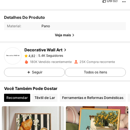
Útil
(0)
5.4K Seguidores
4,82
Detalhes Do Produto
Material:
Pano
Veja mais
5.4K Seguidores
4,82
Decorative Wall Art
5.4K Seguidores
4,82
b***5
pago
1 dia atrás
180K Vendido recentemente
25K Compra recorrente
Seguir
Todos os itens
5.4K Seguidores
4,82
Você Também Pode Gostar
5.4K Seguidores
4,82
Recomendar
Têxtil de Lar
Ferramentas e Reformas Domésticas
5.4K Seguidores
4,82