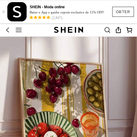
SHEIN - Moda online
×
OBTER
Baixe o App e ganhe cupom exclusivo de 15% OFF!
(2,847)