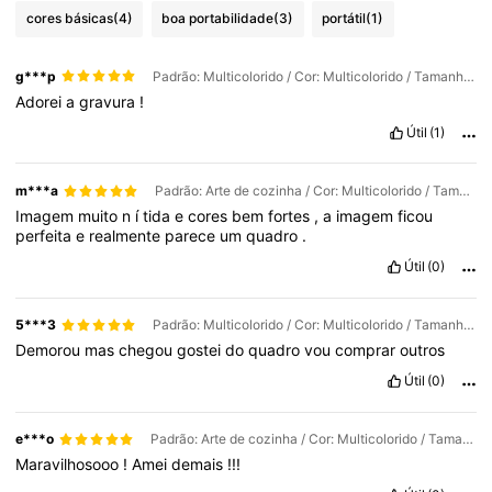
cores básicas
(4)
boa portabilidade
(3)
portátil
(1)
g***p
Padrão: Multicolorido / Cor: Multicolorido / Tamanho: 40*60cm (somente tela)
Adorei
a
gravura
!
Útil
(1)
m***a
Padrão: Arte de cozinha / Cor: Multicolorido / Tamanho: 50*70cm (somente tela)
Imagem
muito
n
í
tida
e
cores
bem
fortes
,
a
imagem
ficou
perfeita
e
realmente
parece
um
quadro
.
Útil
(0)
5***3
Padrão: Multicolorido / Cor: Multicolorido / Tamanho: 35*50cm (com moldura)
Demorou
mas
chegou
gostei
do
quadro
vou
comprar
outros
Útil
(0)
e***o
Padrão: Arte de cozinha / Cor: Multicolorido / Tamanho: 50*70cm (somente tela)
Maravilhosooo
!
Amei
demais
!!!