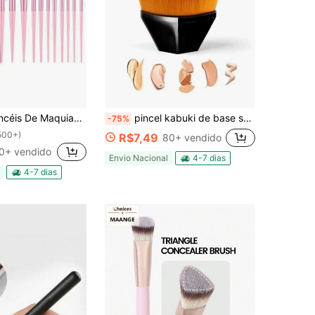
per Macios Pincel De Sombra Cerdas De Seguros E Não Tóxicos
pincel kabuki de base sem costura de alta densidade
-75%
500+)
R$7,49
80+ vendido
0+ vendido
Envio Nacional
4-7 dias
4-7 dias