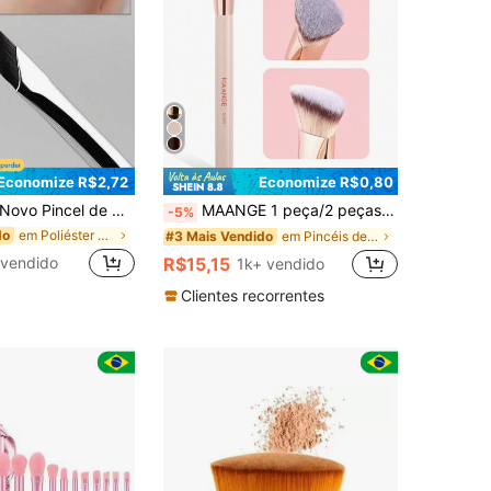
Economize R$2,72
Economize R$0,80
o Pincel de Delineador de Olhos em Formato de Foice com Cabo Único de Madeira, Pincel de Contorno Angulado, Pincel de Detalhes para Olhos, Cerdas de Seda, Adequado para Maquiagem e Cuidados Pessoais de Mulheres e Meninas, Item Essencial
MAANGE 1 peça/2 peças/4 peças/5 peças Pincel Corretivo de Triângulo Facial, Pincel de Maquiagem Portátil para Mistura, Fibra Suave e Amiga da Pele, Pincel de Maquiagem para Viagem de Mulheres, Pincel de Base, Pincel Corretivo, Pincel Blush, Pincel Contorno, Pincel Bronzeador, Pincel Pó
-5%
em Poliéster Pincéis para os olhos
do
em Pincéis de contorno Pincéis faciais
#3 Mais Vendido
 vendido
R$15,15
1k+ vendido
Clientes recorrentes