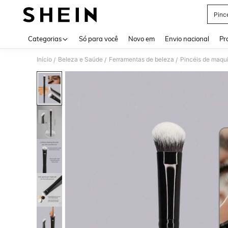
Pinc
Use up 
Categorias
Só para você
Novo em
Envio nacional
Pr
Início
Beleza e Saúde
Ferramentas de beleza
Pincéis de maq
/
/
/