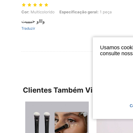
Cor: Multicolorido, Especificação geral: 1 peça
Cor:
Multicolorido
Especificação geral:
1 peça
واااو حبيييت
Traduzir
Usamos cookie
consulte nos
Clientes Também Visitaram
C