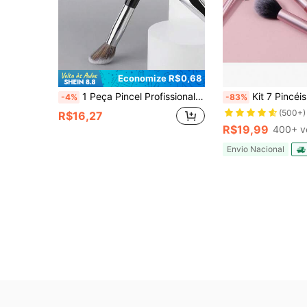
Economize R$0,68
1 Peça Pincel Profissional de Base #47, Cabeça Kabuki Adequado para Base, Contorno, Sombreamento, Maquiagem de Base Facial Feminina, Ferramenta de Maquiagem de Beleza, Item Favorito das Mulheres, Presente para Festa de Feriado
Kit 7 Pincéis de Maquiagem Profissional Rosa – Alta Qualidade Com Ce
-4%
-83%
(500+)
R$16,27
R$19,99
400+ v
Envio Nacional