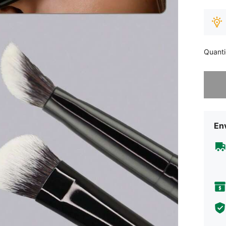
Quant
Desculp
Env