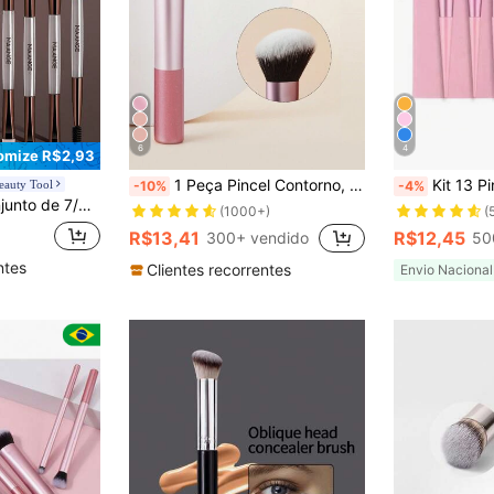
6
4
omize R$2,93
1 Peça Pincel Contorno, Pincel de Blush de Contorno Premium para Maquiagem Facial, Perfeito para Bochecha, Testa, Queixo, Nariz, Mistura, Aprofundamento, Contorno, Polimento, Adequado para Pó, Líquido, Creme, Conjunto de Pincéis, Kit de Pincéis de Maquiagem, Conjunto de Pincéis de Maquiagem, Kit de Maquiagem Completo, Conjunto de Pincéis de Maquiagem, Kit de Maquiagem Completo, Kit de Pincéis, Conjunto de Pincéis de Maquiagem, Conjunto de Maquiagem de Presente, Brindes, Pincéis de Maquiagem Profissionais, Conjunto de Maquiagem Completo
Kit 13 Pincéis De Maquiagem Su
auty Tool
-10%
-4%
equado para Maquiagem Facial Diária, Pode Ser Usado para Produtos Líquidos, Cremosos e em Pó. Pode Ser Usado para Movimentos Circulares, Esfumar e Limpeza Facial. Acessórios de Maquiagem de Beleza, Presente para Mulheres e Meninas.
(1000+)
(
R$13,41
R$12,45
300+ vendido
50
ntes
Clientes recorrentes
Envio Nacional