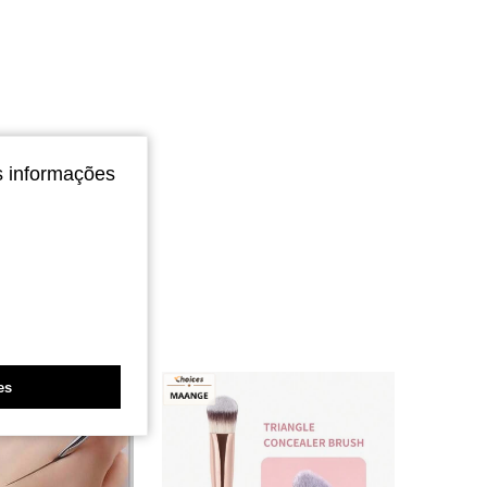
s informações
es