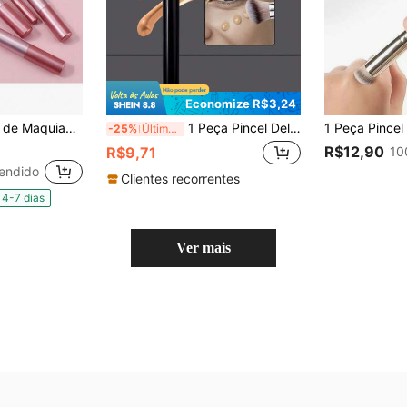
Economize R$3,24
rdas Macias Para Rosto e Olhos/ Precisão e Acabamento Perfeito
1 Peça Pincel Delicado de Corretivo Não Empedrado, Pincel Arredondado de Blush, Pincel de Londres, Pincel de Maquiagem Facial Portátil para Iniciantes, Pincel de Base, Pincel de Corretivo, Pincel de Blush, Pincel de Contorno, Pincel de Blush, Pincel de Bronzer, Pincel de Pó, Pincel de Base, Pincel de Blush, Brindes
-25%
Últimos 3 dias
R$12,90
10
R$9,71
endido
Clientes recorrentes
4-7 dias
Ver mais