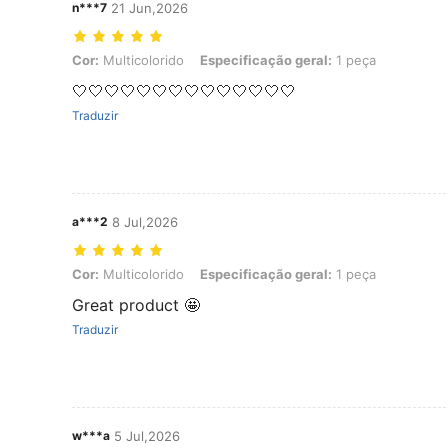
n***7
21 Jun,2026
Cor: Multicolorido, Especificação geral: 1 peça
Cor:
Multicolorido
Especificação geral:
1 peça
🤍🤍🤍🤍🤍🤍🤍🤍🤍🤍🤍🤍🤍🤍
Traduzir
a***2
8 Jul,2026
Cor: Multicolorido, Especificação geral: 1 peça
Cor:
Multicolorido
Especificação geral:
1 peça
Great product 🤩
Traduzir
w***a
5 Jul,2026