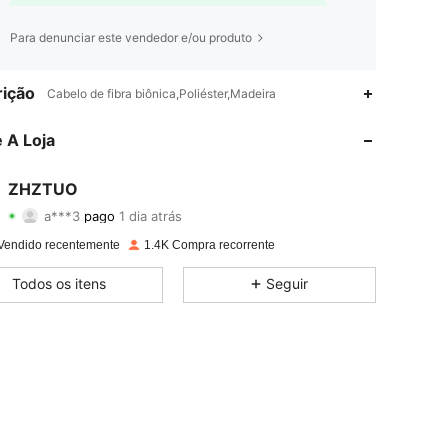
Para denunciar este vendedor e/ou produto
ição
Cabelo de fibra biônica,Poliéster,Madeira
 A Loja
ZHZTUO
4,71
115
247
a***3
pago
1 dia atrás
Vendido recentemente
1.4K Compra recorrente
4,71
115
247
Todos os itens
Seguir
4,71
115
247
4,71
115
247
4,71
115
247