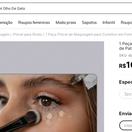
el Olho De Gato
and down arrow keys to navigate search Buscas recentes and Pesquisar e Encontr
omoção
Roupas femininas
Moda praia
Sapatos
Infantil
Roupa
uiagem
Pincel para Rosto
/
/
1 Peça
de Pat
Imperf
SKU: s
para C
1
R$
PR
Espec
3pc
Envia
Inte