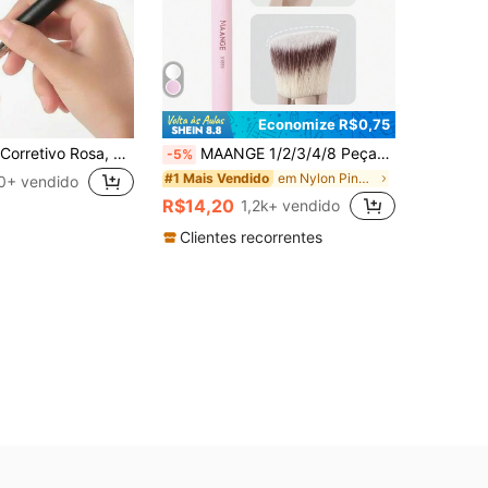
Economize R$0,75
1 Peça Pincel Corretivo Rosa, Pincel Kabuki de Contorno de Nariz de Alta Qualidade, Pincel de Maquiagem Facial Denso e Perfeito, Pincel Corretivo Sem Marcas de Pincel, Pincel de Base em Pó para Iniciantes, Pincel Corretivo Angulado Macio para Olheiras e Maquiagem Detalhada dos Olhos, Adequado para Misturar Líquido, Amaciar, Modelar, Pó Mineral
MAANGE 1/2/3/4/8 Peças Conjunto de Pincéis de Maquiagem Triangulares, Pincéis de Maquiagem Degradê Portáteis Incluindo Pincel de Base, Pincel de Blush, Pincel de Pó, Pincel de Contorno, Pincel Iluminador, Ferramenta de Maquiagem de Viagem, Presente para Mulheres e Meninas
-5%
em Nylon Pincéis faciais
#1 Mais Vendido
0+ vendido
R$14,20
1,2k+ vendido
Clientes recorrentes