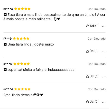
m***o
Cor: Dourado
Essa
tiara
é
mais
linda
pessoalmente
do
q
no
an
ú
ncio
!
A
cor
é
mais
bonita
e
mais
brilhante
!
👌💖
Útil
(1)
f***9
Cor: Dourado
Uma
tiara
linda
,
gostei
muito
Útil
(0)
s***5
Cor: Dourado
super
satisfeita
a
faixa
e
lindaaaaaaaaaaa
Útil
(0)
m***4
Cor: Dourado
Amei
lindo
demais
🥹💖💖
Útil
(0)