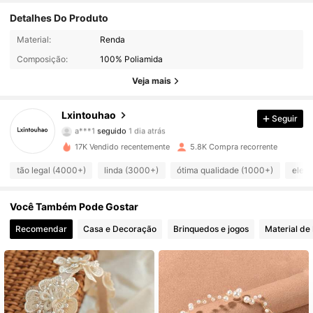
Detalhes Do Produto
937 Seguidores
4,95
Material:
Renda
Composição:
100% Poliamida
937 Seguidores
4,95
Veja mais
937 Seguidores
4,95
Lxintouhao
Seguir
a***1
seguido
1 dia atrás
937 Seguidores
4,95
17K Vendido recentemente
5.8K Compra recorrente
937 Seguidores
4,95
tão legal (4000+)
linda (3000+)
ótima qualidade (1000+)
eleg
937 Seguidores
4,95
Você Também Pode Gostar
Recomendar
Casa e Decoração
Brinquedos e jogos
Material de 
937 Seguidores
4,95
937 Seguidores
4,95
937 Seguidores
4,95