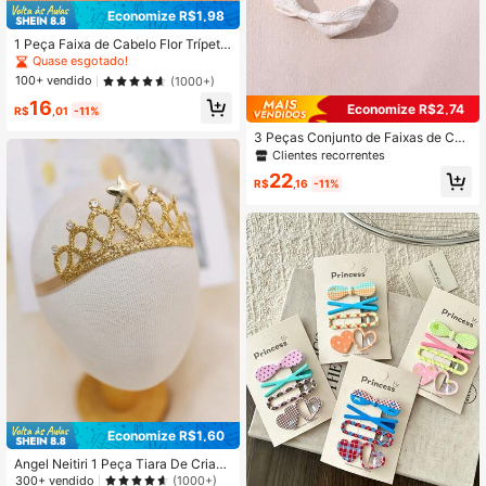
Economize R$1,98
1 Peça Faixa de Cabelo Flor Trípeta
de Pérola Macia Feita à Mão, Acess
Quase esgotado!
órios para Cabelo, Faixa de Cabelo
100+ vendido
(1000+)
para Penteados, Aplique para Vesti
16
do de Noiva
Economize R$2,74
R$
,01
-11%
3 Peças Conjunto de Faixas de Cab
elo de Bebê com Laço de Renda Br
Clientes recorrentes
anca na Moda, Elásticos de Cabelo
22
Macios Feitos à Mão, Acessórios de
R$
,16
-11%
Cabelo Infantil, Presente
Economize R$1,60
Angel Neitiri 1 Peça Tiara De Crianç
a Para Bebês Meninas, Acessório D
300+ vendido
(1000+)