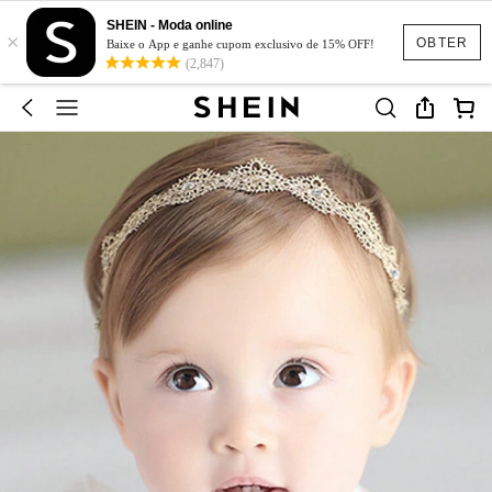
SHEIN - Moda online
×
OBTER
Baixe o App e ganhe cupom exclusivo de 15% OFF!
(2,847)