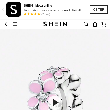
SHEIN - Moda online
×
OBTER
Baixe o App e ganhe cupom exclusivo de 15% OFF!
(2,847)