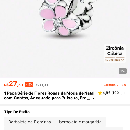
1/4
27
-11%
Últimos 2 dias
R$
,50
R$30,90
1 Peça Série de Flores Rosas da Moda de Natal
4,86
(
100+
)
com Contas, Adequado para Pulseira, Bra
celete DIY de Joias e Decoração de Acess
órios Diários, Adequado para Meninas
Tipo De Estilo
Borboleta de Florzinha
borboleta e margarida