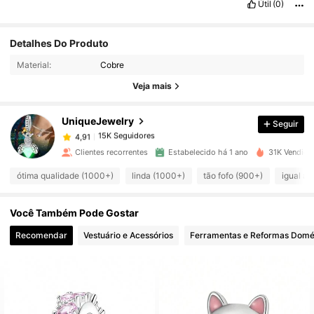
Útil
(0)
Detalhes Do Produto
15K Seguidores
4,91
Material:
Cobre
Veja mais
15K Seguidores
4,91
UniqueJewelry
Seguir
15K Seguidores
4,91
c***f
pago
1 dia atrás
Clientes recorrentes
Estabelecido há 1 ano
31K Vendido
15K Seguidores
4,91
ótima qualidade (1000+)
linda (1000+)
tão fofo (900+)
igual a 
Você Também Pode Gostar
15K Seguidores
4,91
Recomendar
Vestuário e Acessórios
Ferramentas e Reformas Domé
15K Seguidores
4,91
15K Seguidores
4,91