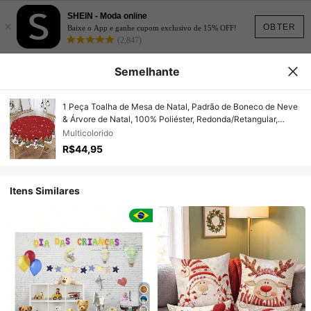
SHEIN - Moda online
×
OBTER
Baixe o App e ganhe cupom exclusivo de 15% OFF!
(2,847)
Semelhante
1 Peça Toalha de Mesa de Natal, Padrão de Boneco de Neve
& Árvore de Natal, 100% Poliéster, Redonda/Retangular,
Decoração de Mesa de Cozinha & Sala de Jantar de Feriado,
Multicolorido
Decoração de Festa de Natal, Decoração para Casa
R$44,95
Itens Similares