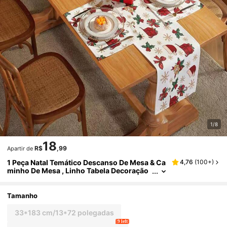
1/8
18
R$
,99
Apartir de
1 Peça Natal Temático Descanso De Mesa & Ca
4,76
(
100+
)
minho De Mesa , Linho Tabela Decoração
Para Natal Cozinha Sala De Jantar , Perfeit
o Para Festa De Natal Suprimentos & Decoraçõ
es Para Casa , Ótimo Presente Para A Festivo F
Tamanho
eriado Atmosfera
33*183 cm/13*72 polegadas
9 left