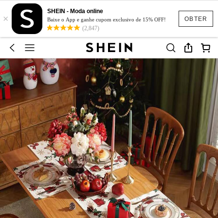
SHEIN - Moda online
×
OBTER
Baixe o App e ganhe cupom exclusivo de 15% OFF!
(2,847)