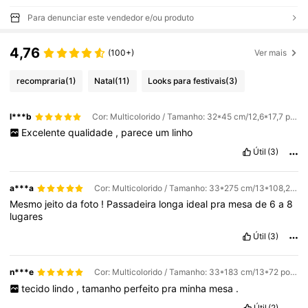
Para denunciar este vendedor e/ou produto
4,76
(100+)
Ver mais
recompraria
(1)
Natal
(11)
Looks para festivais
(3)
l***b
Cor: Multicolorido / Tamanho: 32*45 cm/12,6*17,7 polegadas
Excelente
qualidade
,
parece
um
linho
Útil
(3)
a***a
Cor: Multicolorido / Tamanho: 33*275 cm/13*108,27 polegadas
Mesmo
jeito
da
foto
!
Passadeira
longa
ideal
pra
mesa
de
6
a
8
lugares
Útil
(3)
n***e
Cor: Multicolorido / Tamanho: 33*183 cm/13*72 polegadas
tecido
lindo
,
tamanho
perfeito
pra
minha
mesa
.
Útil
(2)