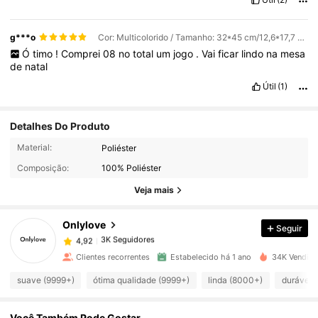
g***o
Cor: Multicolorido / Tamanho: 32*45 cm/12,6*17,7 polegadas
Ó
timo
!
Comprei
08
no
total
um
jogo
.
Vai
ficar
lindo
na
mesa
de
natal
Útil
(1)
Detalhes Do Produto
3K Seguidores
4,92
Material:
Poliéster
Composição:
100% Poliéster
3K Seguidores
4,92
Veja mais
Onlylove
Seguir
3K Seguidores
4,92
5***0
pago
1 dia atrás
Clientes recorrentes
Estabelecido há 1 ano
34K Vendido
3K Seguidores
4,92
suave (9999+)
ótima qualidade (9999+)
linda (8000+)
durável 
Você Também Pode Gostar