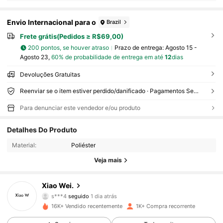
Envio Internacional para o
Brazil
Frete grátis(Pedidos ≥ R$69,00)
200 pontos, se houver atraso
Prazo de entrega:
Agosto 15 -
Agosto 23,
60% de probabilidade de entrega em até
12
dias
Devoluções Gratuitas
Reenviar se o item estiver perdido/danificado · Pagamentos Seguros · Proteção de privacidade
Para denunciar este vendedor e/ou produto
754 Seguidores
4,87
Detalhes Do Produto
754 Seguidores
4,87
Material:
Poliéster
Veja mais
754 Seguidores
4,87
Xiao Wei.
754 Seguidores
4,87
s***4
seguido
1 dia atrás
16K+ Vendido recentemente
1K+ Compra recorrente
754 Seguidores
4,87