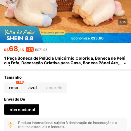
1/15
Economize R$3,60
68
-5%
R$
,35
R$71,95
1 Peça Boneca de Pelúcia Unicórnio Colorida, Boneca de Pelú
cia Fofa, Decoração Criativa para Casa, Boneca Pônei Arc
o-Íris, Presente de Feriado
Tamanho
2 left
rosa
azul
amarelo
Enviado De
Internacional
Produto Internacional sujeito à declaração de importação e a
tributos estaduais e federais.