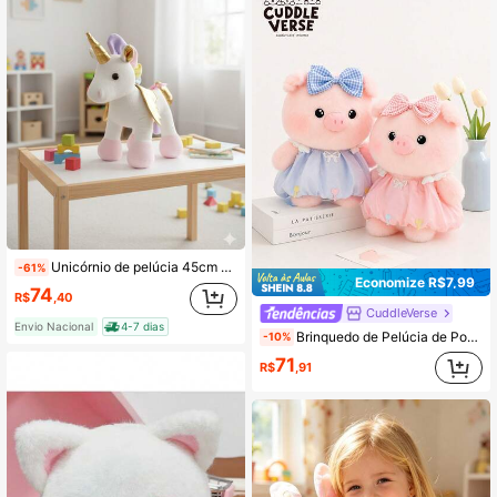
Unicórnio de pelúcia 45cm Decoração Festa Infantil decoração
-61%
Economize R$7,99
74
R$
,40
CuddleVerse
Envio Nacional
4-7 dias
Brinquedo de Pelúcia de Porquinho Fofo de 7,87 Polegadas/11,81 Polegadas – Super Macio e Amigável à Pele. Brinquedo de Pelúcia Estilo Anime; Brinquedo com Som; Adequado como Acessório de Mesa, Decoração de Quarto ou Brinquedo de Aconchego para Crianças.
-10%
71
R$
,91