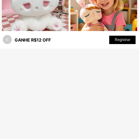
GANHE R$12 OFF
ADICIONAR AO CARRINHO
Registrar
5% OFF!
Economize R$0,88
Boneca de Gato Fofa de Pelúcia Branca com Olhos e Expressão de Patas Rosas, Boneca de Gatinho Cartoon em Pose Sentada, Presente Ideal para Meninos, Meninas, Namoradas em Aniversários, Feriados, Ação de Graças, Dia das Crianças, Dia das Mães, Natal e Outras Ocasiões
-2%
Economize R$16,58
43
R$
,07
1 Peça Boneca de Pelúcia Fofa de Coelho Rosa com 45cm/17,72 pol, Alça Bordada Cinza com Arco-íris, Companheiro de Sono Macio, Adequado para Meninas, Boneca de Pelúcia de Orelha de Coelho Cartoon, Presente de Aniversário Ideal e Decoração de Quarto para Crianças e Bebês
-20%
66
R$
,32