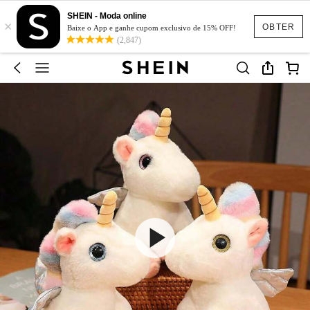
SHEIN - Moda online
×
OBTER
Baixe o App e ganhe cupom exclusivo de 15% OFF!
(2,847)