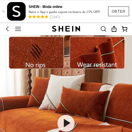
SHEIN - Moda online
×
OBTER
Baixe o App e ganhe cupom exclusivo de 15% OFF!
(2,847)