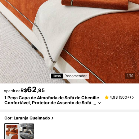
Recomendar
Itens
1/19
62
R$
,95
Apartir de
1 Peça Capa de Almofada de Sofá de Chenille
4,93
(
500+
)
Confortável, Protetor de Assento de Sofá
Moderno Minimalista Antiderrapante par
a Todas as Estações, À Prova de Poeira e Lavá
vel, Macio e Resistente a Desbotamento, Adeq
Cor: Laranja Queimado
uado para Animais de Estimação, Adequado p
ara Quarto, Escritório, Sala de Estar, Sofá em
L e Sofá de 1/2/3/4 Lugares