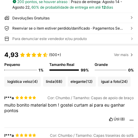
200 pontos, se houver atraso
Prazo de entrega:
Agosto 14 -
Agosto 22,
60% de probabilidade de entrega em até
12
dias
Devoluções Gratuitas
Reenviar se o item estiver perdido/danificado · Pagamentos Seguros · Proteção de privacidade
Para denunciar este vendedor e/ou produto
4,93
(500+)
Ver mais
Pequeno
Tamanho Real
Grande
1%
99%
0%
logística veloz
(4)
linda
(68)
elegante
(12)
igual a foto
(24)
l***a
Cor: Chumbo / Tamanho: Capas de apoio de braço
muito
bonito
material
bom
!
gostei
curtam
ai
para
eu
ganhar
pontos
Útil
(8)
l***a
Cor: Chumbo / Tamanho: Capas traseiras do sofá