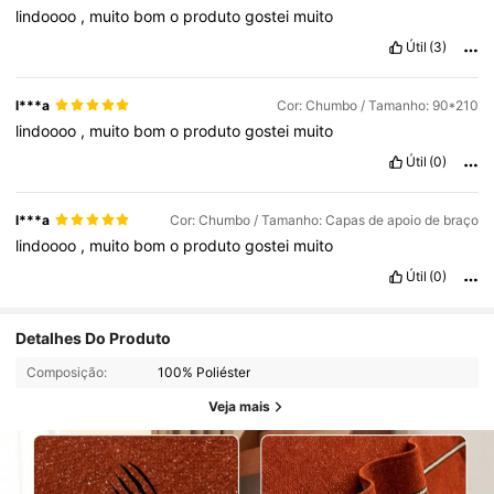
lindoooo
,
muito
bom
o
produto
gostei
muito
Útil
(3)
l***a
Cor: Chumbo / Tamanho: 90*210
lindoooo
,
muito
bom
o
produto
gostei
muito
Útil
(0)
l***a
Cor: Chumbo / Tamanho: Capas de apoio de braço
lindoooo
,
muito
bom
o
produto
gostei
muito
Útil
(0)
Detalhes Do Produto
Composição:
100% Poliéster
Veja mais