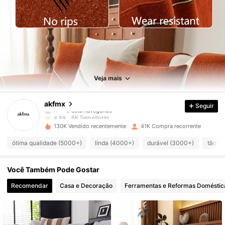
6K Seguidores
4,89
6K Seguidores
4,89
Veja mais
6K Seguidores
4,89
akfmx
Seguir
6K Seguidores
4,89
130K Vendido recentemente
41K Compra recorrente
6K Seguidores
4,89
ótima qualidade (5000+)
linda (4000+)
durável (3000+)
tão le
6K Seguidores
4,89
Você Também Pode Gostar
6K Seguidores
4,89
Recomendar
Casa e Decoração
Ferramentas e Reformas Doméstic
6K Seguidores
4,89