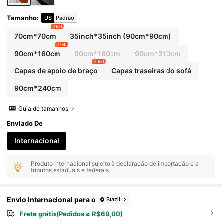
Tamanho
:
US
Padrão
2 left
70cm*70cm
35inch*35inch
(90cm*90cm)
2 left
90cm*160cm
90cm*180cm
90cm*210cm
3 left
Capas de apoio de braço
Capas traseiras do sofá
90cm*240cm
Guia de tamanhos
Enviado De
Internacional
Produto Internacional sujeito à declaração de importação e a
tributos estaduais e federais.
Envio Internacional para o
Brazil
Frete grátis(Pedidos ≥ R$69,00)