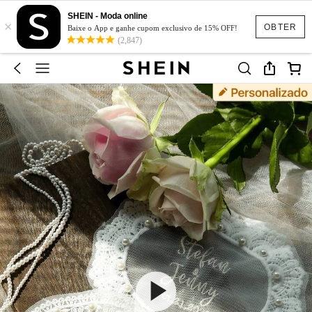
SHEIN - Moda online
×
OBTER
Baixe o App e ganhe cupom exclusivo de 15% OFF!
(2,847)