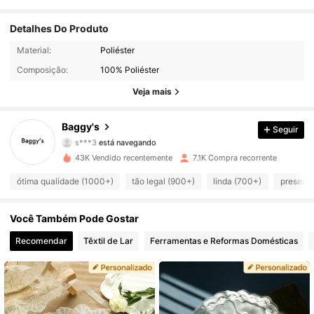
Detalhes Do Produto
Material:
Poliéster
1.6K Seguidores
4,80
Composição:
100% Poliéster
1.6K Seguidores
4,80
Veja mais
1.6K Seguidores
4,80
Baggy's
Seguir
s***3
está navegando
1.6K Seguidores
4,80
43K Vendido recentemente
7.1K Compra recorrente
ótima qualidade (1000+)
tão legal (900+)
linda (700+)
present
1.6K Seguidores
4,80
Você Também Pode Gostar
1.6K Seguidores
4,80
Recomendar
Têxtil de Lar
Ferramentas e Reformas Domésticas
1.6K Seguidores
4,80
1.6K Seguidores
4,80