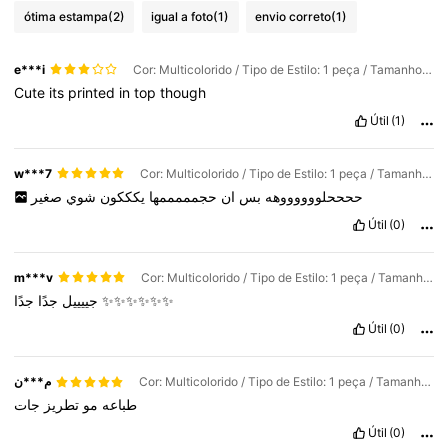
ótima estampa
(2)
igual a foto
(1)
envio correto
(1)
e***i
Cor: Multicolorido / Tipo de Estilo: 1 peça / Tamanho: Versão com renda pequena e pérolas
Cute
its
printed
in
top
though
Útil
(1)
w***7
Cor: Multicolorido / Tipo de Estilo: 1 peça / Tamanho: Versão com renda pequena e pérolas
ححححلووووووهه
بس
ان
حجمممممها
يكككون
شوي
صغير
Útil
(0)
m***v
Cor: Multicolorido / Tipo de Estilo: 1 peça / Tamanho: Estilo 2
جدًا
جييييل
جدًا
✨✨✨✨✨✨
Útil
(0)
م***ن
Cor: Multicolorido / Tipo de Estilo: 1 peça / Tamanho: Estilo 1
طباعه
مو
تطريز
جات
Útil
(0)