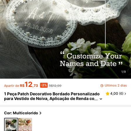
1/9
12
-2%
Últimos 2 dias
R$
,73
R$12,99
Apartir de
1 Peça Patch Decorativo Bordado Personalizado
4,00
(
6
)
para Vestido de Noiva, Aplicação de Renda co
m Nome da Noiva e Data Personalizados, Pat
ch Bordado Personalizável para Decoração de Ve
stido de Casamento, Acessório de Noiva Elegant
Cor: Multicolorido
e com Renda e Pérolas, Lembrança Romântica da
Noiva, Presente Único para a Noiva, Presente Perf
eito para Chá de Panela