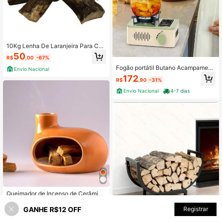
10Kg Lenha De Laranjeira Para Chu
rrasco Defumação citrus
50
R$
,00
-67%
Fogão portátil Butano Acampament
Envio Nacional
o 3200W Alta Potência Para Mochil
172
R$
,90
-31%
a de Piquenique Ar Livre - D.K.L
Envio Nacional
4-7 dias
Queimador de Incenso de Cerâmica
Elegante com Chaminé para Aromat
Somente 1 Restante
Economize R$13,56
erapia, Difusor de Incenso Palo San
GANHE R$12 OFF
ADICIONAR AO CARRINHO
Registrar
2% OFF!
84
to Durável e Estável, Decoração Ro
Suporte Prático para Armazenamen
R$
,90
mântica para Meditação, Yoga, Cas