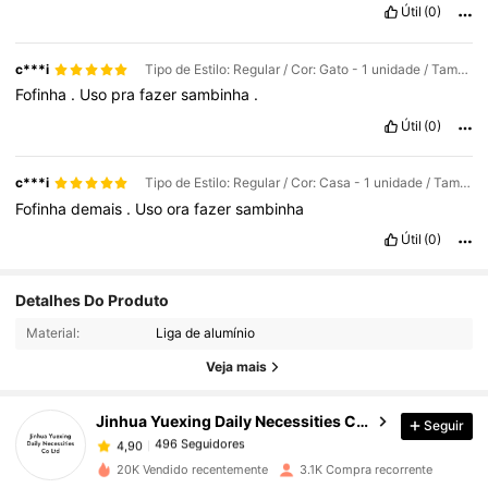
Útil
(0)
c***i
Tipo de Estilo: Regular / Cor: Gato - 1 unidade / Tamanho: Tamanho Único
Fofinha
.
Uso
pra
fazer
sambinha
.
Útil
(0)
c***i
Tipo de Estilo: Regular / Cor: Casa - 1 unidade / Tamanho: Tamanho Único
Fofinha
demais
.
Uso
ora
fazer
sambinha
Útil
(0)
Detalhes Do Produto
496 Seguidores
4,90
Material:
Liga de alumínio
Veja mais
496 Seguidores
4,90
Jinhua Yuexing Daily Necessities Co Ltd
Seguir
496 Seguidores
4,90
h***a
pago
1 dia atrás
20K Vendido recentemente
3.1K Compra recorrente