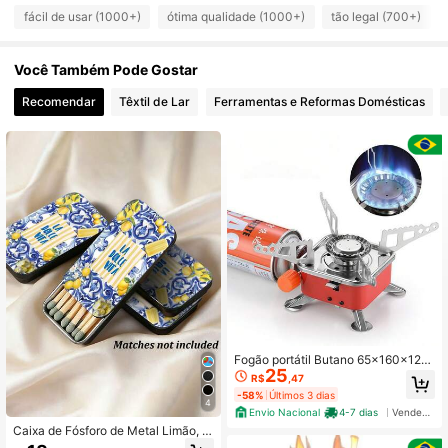
496 Seguidores
4,90
fácil de usar (1000+)
ótima qualidade (1000+)
tão legal (700+)
Você Também Pode Gostar
496 Seguidores
4,90
Recomendar
Têxtil de Lar
Ferramentas e Reformas Domésticas
496 Seguidores
4,90
496 Seguidores
4,90
496 Seguidores
4,90
496 Seguidores
4,90
Fogão portátil Butano 65x160x120
25
mm P/acampamento, Piquenique e
R$
,47
496 Seguidores
4,90
Outras Atividades Alta Potência - BI
-58%
Últimos 3 dias
NGO
4
Envio Nacional
4-7 dias
Vendedor Indicado
Caixa de Fósforo de Metal Limão, C
aixa de Fósforo Vintage Portátil, Cai
496 Seguidores