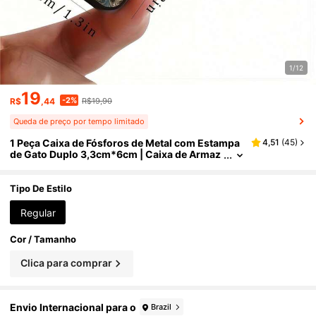
1/12
19
-2%
R$
,44
R$19,90
Queda de preço por tempo limitado
1 Peça Caixa de Fósforos de Metal com Estampa
4,51
(
45
)
de Gato Duplo 3,3cm*6cm | Caixa de Armaz
enamento de Ferro Portátil Vintage, Pode Gu
ardar Fósforos, Moedas e Acessórios | EDC Vint
age para Uso Diário | Caixa Mini Multiuso, Adequ
Tipo De Estilo
ada para Viagens e Presentes
Regular
Cor / Tamanho
Clica para comprar
Envio Internacional para o
Brazil