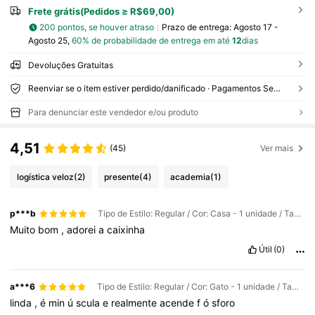
Frete grátis(Pedidos ≥ R$69,00)
200 pontos, se houver atraso
Prazo de entrega:
Agosto 17 -
Agosto 25,
60% de probabilidade de entrega em até
12
dias
Devoluções Gratuitas
Reenviar se o item estiver perdido/danificado · Pagamentos Seguros · Proteção de privacidade
Para denunciar este vendedor e/ou produto
4,51
(45)
Ver mais
logística veloz
(2)
presente
(4)
academia
(1)
p***b
Tipo de Estilo: Regular / Cor: Casa - 1 unidade / Tamanho: Tamanho Único
Muito
bom
,
adorei
a
caixinha
Útil
(0)
a***6
Tipo de Estilo: Regular / Cor: Gato - 1 unidade / Tamanho: Tamanho Único
linda
,
é
min
ú
scula
e
realmente
acende
f
ó
sforo