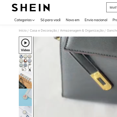
Motf
Use up 
Categorias
Só para você
Novo em
Envio nacional
Pr
Início
Casa e Decoração
Armazenagem & Organização
Gancho
/
/
/
Video