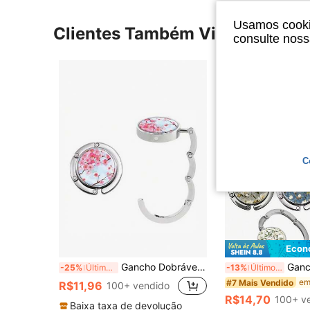
Usamos cookie
Clientes Também Visitaram
consulte nos
C
Econ
Gancho Dobrável para Bolsa de Estilo da Flor de Cerejeira - Cabide de Mesa Portátil para Carteira para Restaurantes e Bares, Ideia de Presente Única
Gancho de Carteira de Liga de Zinco Elegante com Design Floral em Aquarela Vibrante - Cabid
-25%
Últimos 2 dias
-13%
Últimos 3 dias
#7 Mais Vendido
R$11,96
100+ vendido
R$14,70
100+ v
Baixa taxa de devolução