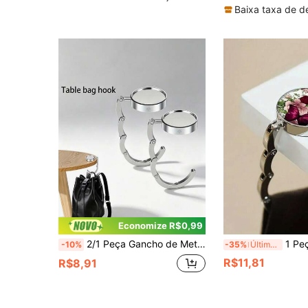
Baixa taxa de d
Economize R$0,99
2/1 Peça Gancho de Metal Dobrável para Bolsa, Gancho Portátil para Pendurar Bolsa, Suporte Antiderrapante para Bolsa, Gancho de Bolsa Dobrável Resistente, Adequado para Restaurante, Café, Escritório, Viagem, Acessório Portátil Dobrável para Armazenamento de Bolsa
1 Peça Gancho de Mesa de Metal com Padrão Exquisi
-10%
-35%
Últimos 2 dias
R$11,81
R$8,91