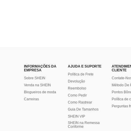
INFORMAÇÕES DA
AJUDA E SUPORTE
ATENDIME
EMPRESA
CLIENTE
Política de Frete
Sobre SHEIN
Contate-No
Devolução
Venda na SHEIN
Método De
Reembolso
Blogueiros de moda
Pontos Bôn
Como Pedir
Carreiras
Política de
Como Rastrear
Perguntas f
Guia De Tamanhos
SHEIN VIP
SHEIN na Remessa
Conforme