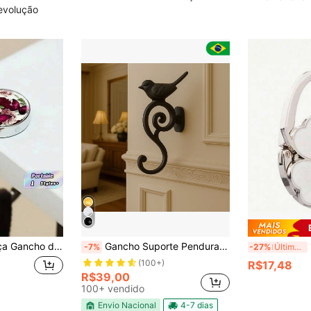
evolução
to de Rosa e Borboleta, Suporte Elegante para Bolsa, Dobrável, Portátil, Acessório Decorativo para Bolsa, Presente
Gancho Suporte Pendurador Porta Bolsa Casaco Chápeu Boné Toalha Jaqueta Cabide Vintage Decoração p/ Lar
1 P
-7%
-27%
Últimos 2 dias
(100+)
R$17,48
R$39,00
100+ vendido
Envio Nacional
4-7 dias