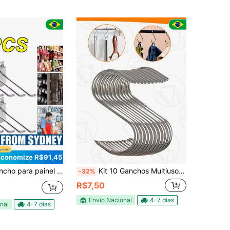
Economize R$91,45
ainel canaletado 15cm expositor para loja
Kit 10 Ganchos Multiuso Formato S Organizador Cozinha Quarto Banheiro
-32%
R$7,50
Envio Nacional
4-7 dias
nal
4-7 dias