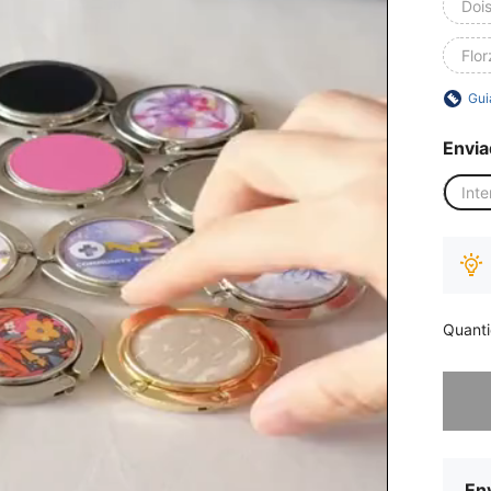
Doi
Flor
Gui
Envia
Inte
Quant
Desculp
Env