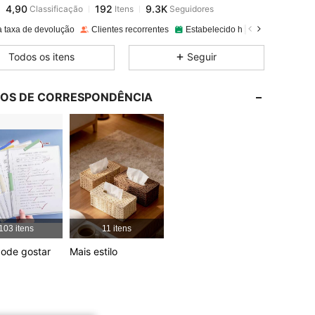
4,90
192
9.3K
Classificação
Itens
Seguidores
c***o
pago
1 dia atrás
a taxa de devolução
Clientes recorrentes
Estabelecido há 1 ano
200K V
4,90
192
9.3K
Todos os itens
Seguir
4,90
192
9.3K
LOS DE CORRESPONDÊNCIA
4,90
192
9.3K
4,90
192
9.3K
4,90
192
9.3K
103 itens
11 itens
ode gostar
Mais estilo
4,90
192
9.3K
4,90
192
9.3K