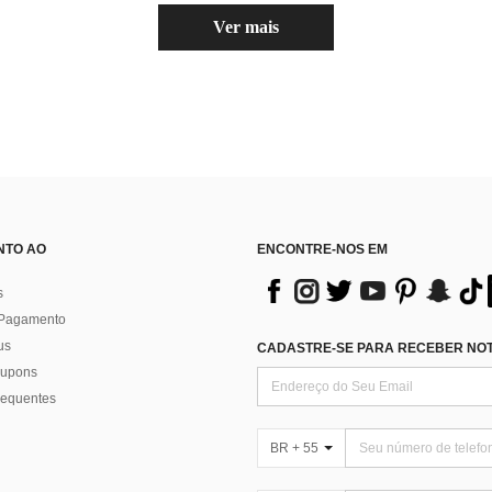
Ver mais
NTO AO
ENCONTRE-NOS EM
s
 Pagamento
us
CADASTRE-SE PARA RECEBER NOTÍ
 cupons
requentes
BR + 55