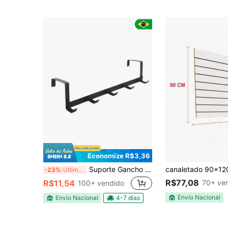
Economize R$3,36
Suporte Gancho para Porta De 5 ganchos Organizador - TOP
-23%
Últimos 2 dias
R$77,08
70+ ve
R$11,54
100+ vendido
Envio Nacional
Envio Nacional
4-7 dias