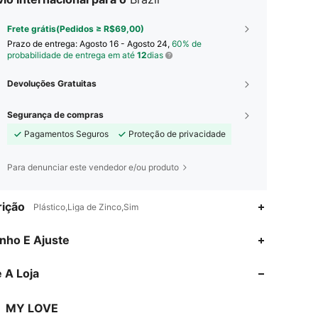
Frete grátis(Pedidos ≥ R$69,00)
Prazo de entrega:
Agosto 16 - Agosto 24,
60% de
probabilidade de entrega em até
12
dias
Devoluções Gratuitas
Segurança de compras
Pagamentos Seguros
Proteção de privacidade
Para denunciar este vendedor e/ou produto
ição
Plástico,Liga de Zinco,Sim
4,90
192
9.3K
nho E Ajuste
 A Loja
4,90
192
9.3K
MY LOVE