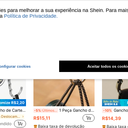
s para melhorar a sua experiência na Shein. Para mai
sa
Política de Privacidade
.
onfigurar cookies
Aceitar todos os cooki
omize R$2,20
e Dobrável para Bolsa para Mulheres, Folhas e Pétalas Verdes da Moda, Adequado para Organização Doméstica ou de Viagem, Acessórios de Viagem | Design Floral Vibrante | Liga de Zinco Durável, Organizador de Carteira
1 Peça Gancho de bolsa de metal dobrável, design de flor vintage, cabide de mesa de aço inoxidável para bolsa e carteira, gancho de mesa portátil
Gancho Dobrável para Bolsa de Mesa, Ganch
-5%
Últimos 3 dias
-10%
em Deslocamento para o trabalho Ganchos e trilhos
R$15,11
R$14,39
endido
Baixa taxa de devolução
Baixa taxa