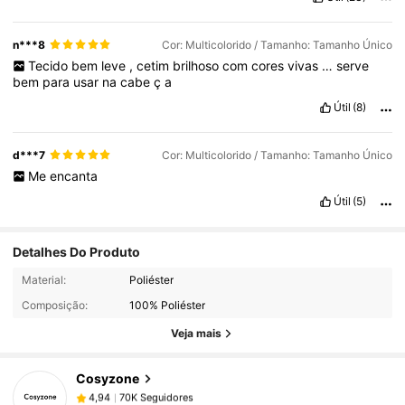
n***8
Cor: Multicolorido / Tamanho: Tamanho Único
Tecido
bem
leve
,
cetim
brilhoso
com
cores
vivas
…
serve
bem
para
usar
na
cabe
ç
a
Útil
(8)
d***7
Cor: Multicolorido / Tamanho: Tamanho Único
Me
encanta
Útil
(5)
Detalhes Do Produto
70K Seguidores
4,94
Material:
Poliéster
Composição:
100% Poliéster
Veja mais
70K Seguidores
4,94
Cosyzone
70K Seguidores
4,94