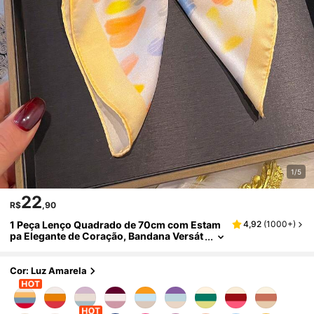
1/5
22
R$
,90
1 Peça Lenço Quadrado de 70cm com Estam
4,92
(
1000+
)
pa Elegante de Coração, Bandana Versát
il para Mulheres, Adequado para Uso Ca
sual, Streetwear, Proteção Solar ao Ar Livre,
Decoração de Chapéu, Ótimo para Styling, E
Cor: Luz Amarela
ssencial para Férias e Viagens