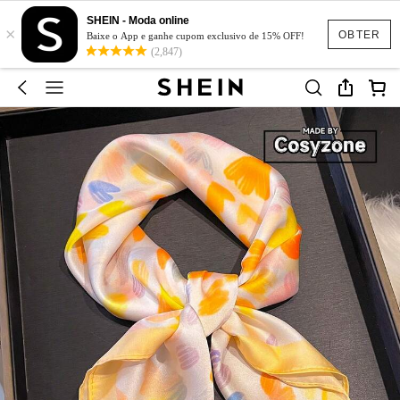
SHEIN - Moda online
×
OBTER
Baixe o App e ganhe cupom exclusivo de 15% OFF!
(2,847)