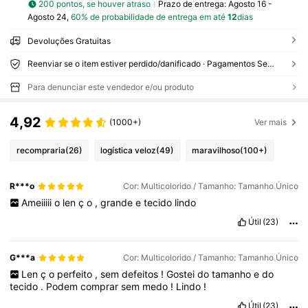
200 pontos, se houver atraso
Prazo de entrega:
Agosto 16 -
Agosto 24,
60% de probabilidade de entrega em até
12
dias
Devoluções Gratuitas
Reenviar se o item estiver perdido/danificado · Pagamentos Seguros · Proteção de privacidade
Para denunciar este vendedor e/ou produto
4,92
(1000+)
Ver mais
recompraria
(26)
logística veloz
(49)
maravilhoso
(100+)
R***o
Cor: Multicolorido / Tamanho: Tamanho Único
Ameiiiii
o
len
ç
o
,
grande
e
tecido
lindo
Útil
(23)
G***a
Cor: Multicolorido / Tamanho: Tamanho Único
Len
ç
o
perfeito
,
sem
defeitos
!
Gostei
do
tamanho
e
do
tecido
.
Podem
comprar
sem
medo
!
Lindo
!
Útil
(23)