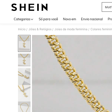
Motf
Use up 
Categorias
Só para você
Novo em
Envio nacional
Pr
Início
Jóias & Relógios
Joias da moda feminina
Colares femini
/
/
/