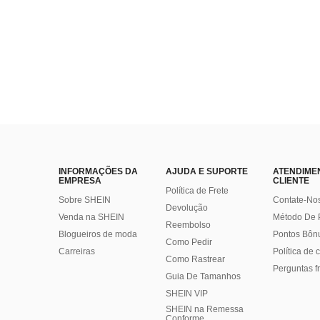
INFORMAÇÕES DA
AJUDA E SUPORTE
ATENDIME
EMPRESA
CLIENTE
Política de Frete
Sobre SHEIN
Contate-No
Devolução
Venda na SHEIN
Método De
Reembolso
Blogueiros de moda
Pontos Bôn
Como Pedir
Carreiras
Política de
Como Rastrear
Perguntas f
Guia De Tamanhos
SHEIN VIP
SHEIN na Remessa
Conforme