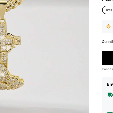
Inte
Quant
Ganhe 
Env