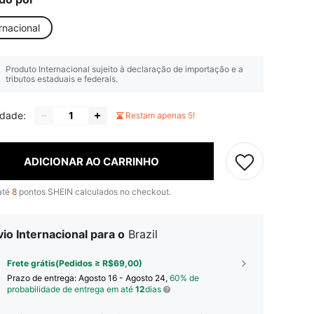
rnacional
Produto Internacional sujeito à declaração de importação e a
tributos estaduais e federais.
idade:
Restam apenas 5!
ADICIONAR AO CARRINHO
até
8
pontos SHEIN calculados no checkout.
io Internacional para o
Brazil
Frete grátis(Pedidos ≥ R$69,00)
Prazo de entrega:
Agosto 16 - Agosto 24,
60% de
probabilidade de entrega em até
12
dias