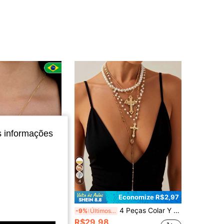
4,91
344
859
4,91
344
859
4,91
344
859
4,91
344
859
s informações
4
Economize
Economize R$2,97
R$59,39
scapulário São Bento Folheado a Prata 925 ou ouro 18k Colar Feminino Masculino Medalha de São Bento
4 Peças Colar Y com Crucifixo Vintage Dourado e Pingente de Nossa Senhora, Colar Multicamadas de Pérolas, Adequado para Uso Diário e Festivo de Mulheres, Presente de Festival
-9%
Últimos 3 dias
R$29,98