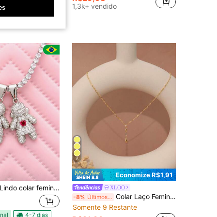
1,3k+ vendido
es
nal
4-7 dias
8
Economize R$1,91
indo colar feminino de luxo com diamantes, pingente para meninos e meninas com zircônia em formato de coração
XLOO
Colar Laço Feminino, Colar de Corrente de Cobra Banhado a Ouro 14K Requintado, Colar Minimalista em Formato de Y, Colar com Pingente de Corrente com Contas de CZ, Colar Dourado Fofo
-8%
Últimos 3 dias
Somente 9 Restante
nal
4-7 dias