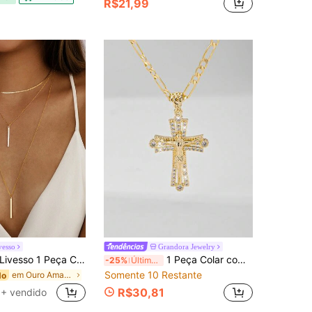
R$21,99
vesso
Grandora Jewelry
ivesso 1 Peça Colar Pendente Multicamadas de Corrente de Osso de Cobra Vintage Minimalista, Adequado para Uso Diário, Festas, Encontros e Presentes
1 Peça Colar com Pingente de Cruz, Pingente de Crucifixo de Jesus em Cobre Banhado a Ouro 14k com Corrente de 24 Polegadas, Incrustado com Zircônia, Colar Edição Limitada Luz do Guardião, Adequado para Presentes de Natal/Ação de Graças/Halloween/Dia das Mães/Dia dos Namorados/Casais/Amigos/Crentes, Presente de Primeira Comunhão Católica, Uso Diário e em Feriados para Oração
-25%
Últimos 2 dias
Somente 10 Restante
em Ouro Amarelo Colares em camadas para mulheres
do
R$30,81
+ vendido