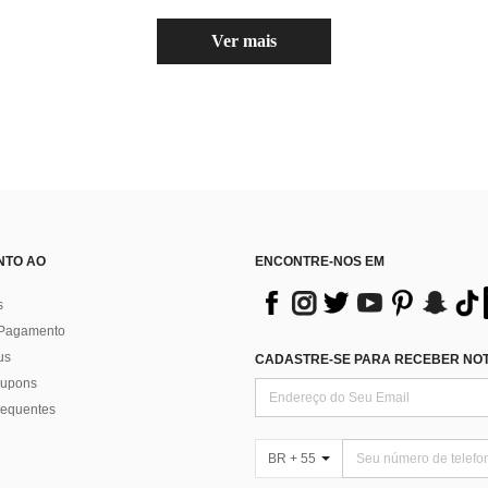
Ver mais
NTO AO
ENCONTRE-NOS EM
s
 Pagamento
us
CADASTRE-SE PARA RECEBER NOTÍ
 cupons
requentes
BR + 55