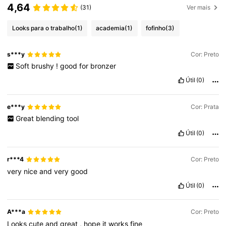
4,64
(31)
Ver mais
Looks para o trabalho
(1)
academia
(1)
fofinho
(3)
s***y
Cor: Preto
Soft
brushy
!
good
for
bronzer
Útil
(0)
e***y
Cor: Prata
Great
blending
tool
Útil
(0)
r***4
Cor: Preto
very
nice
and
very
good
Útil
(0)
A***a
Cor: Preto
Looks
cute
and
great
,
hope
it
works
fine