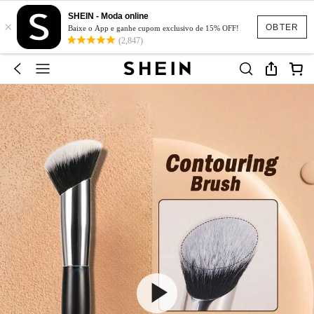
SHEIN - Moda online
×
OBTER
Baixe o App e ganhe cupom exclusivo de 15% OFF!
(2,847)