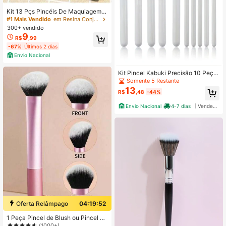
Kit 13 Pçs Pincéis De Maquiagem C
ontorno Kabuki Profissional
#1 Mais Vendido
em Resina Conjuntos De Pincéis
300+ vendido
9
R$
,99
-67%
Últimos 2 dias
Envio Nacional
Kit Pincel Kabuki Precisão 10 Peça
s
Somente 5 Restante
13
R$
,48
-44%
Envio Nacional
4-7 dias
Vendedor Indicado
Oferta Relâmpago
04:19:51
1 Peça Pincel de Blush ou Pincel de
Base para Contorno, Pincel de Bas
(1000+)