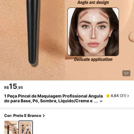
1/7
15
R$
,95
1 Peça Pincel de Maquiagem Profissional Angula
4,64
(
31
)
do para Base, Pó, Sombra, Líquido/Creme e
Blush, Ferramentas de Maquiagem, 47#
Cor: Preto E Branco