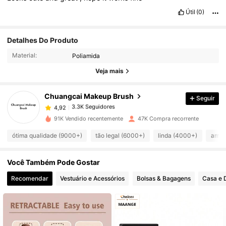
Útil
(0)
3.3K Seguidores
4,92
Detalhes Do Produto
Material:
Poliamida
3.3K Seguidores
4,92
Veja mais
Chuangcai Makeup Brush
Seguir
3.3K Seguidores
4,92
b***s
pago
1 dia atrás
91K Vendido recentemente
47K Compra recorrente
3.3K Seguidores
4,92
ótima qualidade (9000+)
tão legal (6000+)
linda (4000+)
amor
Você Também Pode Gostar
3.3K Seguidores
4,92
Recomendar
Vestuário e Acessórios
Bolsas & Bagagens
Casa e 
3.3K Seguidores
4,92
3.3K Seguidores
4,92