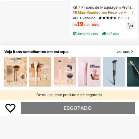
Kit 7 Pincéis de Maquiagem Profissi
onal Rosa – Alta Qualidade Com Ce
#8 Mais Vendido
em Pincel de Maquiagem com Paleta de Cores Macaron
rdas Macias Para Rosto e Olhos/ Pr
400+ vendido
(500+)
ecisão e Acabamento Perfeito
19
R$
,99
-83%
Envio Nacional
4-7 dias
Veja itens semelhantes em estoque
Ver Tudo
Desculpe, este produto está esgotado.
ESGOTADO