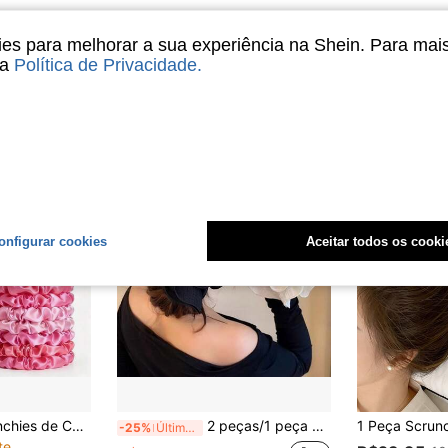
s para melhorar a sua experiência na Shein. Para mai
sa
Política de Privacidade
.
onfigurar cookies
Aceitar todos os cooki
32/50 Peças Scrunchies de Cetim Rosa, Elásticos de Cabelo Sedosos Versáteis Elegantes e Fofos, Conjunto de Scrunchies Adequado para Cabelo de Mulheres, Mistura Multicolorida, Acessórios de Cabelo da Moda Coreana para Mulheres, Acessórios de Cabeça, Faixas de Cabelo Elásticas, Conjunto Combinado de Acessórios de Cabelo, Rabo de Cavalo para Todas as Estações
2 peças/1 peça Scrunchies de Cetim Francês Plissado em Formato de Cogumelo, Novos Elásticos de Cabelo Femininos, Acessórios de Cabelo Elegantes e Minimalistas, Elásticos de Cabelo de Borracha para Primavera/Verão, Cor Sólida, Scrunchies de Cabelo de Fibra de Poliéster Casual, Adequados para Todas as Estações
-25%
Últimas 7 hrs
te