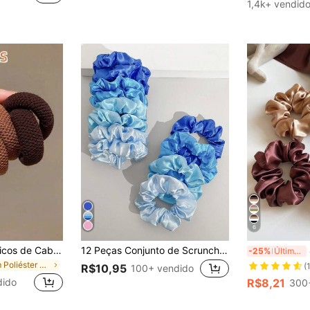
1,4k+ vendid
6
20/10/1 Peça Elásticos de Cabelo de Borracha Espessos e de Alta Elasticidade em Cores Aleatórias, Elásticos de Cabelo em Formato de Anel de Toalha para Rabos de Cavalo Altos, Acessórios de Cabelo
12 Peças Conjunto de Scrunchies de Cetim de Seda de Cor Sólida, Elásticos de Cabelo de Cetim Macio, Laços de Cabelo Não Danificados, Adequados para Rabo de Cavalo Alto, Uso Casual. Conjunto de Combo de Scrunchies de Moda Azul Klein, Acessórios de Viagem, Elásticos de Cabelo, Fitas de Borracha para Cabelo, Corda de Cabelo Elástica, Festival, Festa
4 pe
-25%
Último dia
em Poliéster Elásticos de cabelo
(
R$10,95
100+ vendido
dido
R$8,21
300