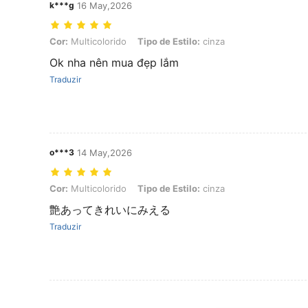
k***g
16 May,2026
Cor: Multicolorido, Tipo de Estilo: cinza
Cor:
Multicolorido
Tipo de Estilo:
cinza
Ok nha nên mua đẹp lắm
Traduzir
o***3
14 May,2026
Cor: Multicolorido, Tipo de Estilo: cinza
Cor:
Multicolorido
Tipo de Estilo:
cinza
艶あってきれいにみえる
Traduzir