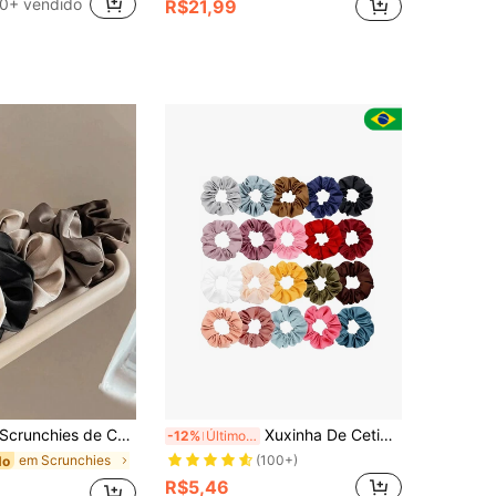
0+ vendido
R$21,99
Elásticos de Cabelo, Rabos de Cavalo, Elásticos de Cabelo, Acessórios de Cabelo, Uso Diário, Estética Clean Girl
Xuxinha De Cetim Anti Frizz
-12%
Últimos 2 dias
em Scrunchies
(100+)
do
R$5,46