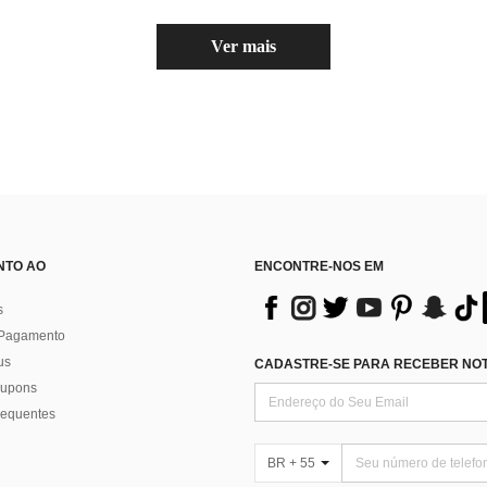
Ver mais
NTO AO
ENCONTRE-NOS EM
s
 Pagamento
us
CADASTRE-SE PARA RECEBER NOTÍ
 cupons
requentes
BR + 55