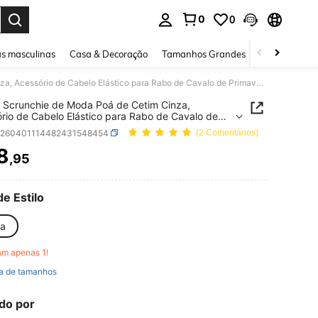
0
0
ar. Press Enter to select.
s masculinas
Casa & Decoração
Tamanhos Grandes
Joias e acessó
1 Peça Scrunchie de Moda Poá de Cetim Cinza, Acessório de Cabelo Elástico para Rabo de Cavalo de Primavera/Verão, Adequado para Várias Ocasiões, Elásticos de Cabelo, Fitas de Borracha para Cabelo, Corda de Cabelo Elástica, Festival, Festa
 Scrunchie de Moda Poá de Cetim Cinza,
rio de Cabelo Elástico para Rabo de Cavalo de
era/Verão, Adequado para Várias Ocasiões,
c260401114482431548454
(2 Comentários)
cos de Cabelo, Fitas de Borracha para Cabelo,
de Cabelo Elástica, Festival, Festa
8
,95
ICE AND AVAILABILITY
de Estilo
za
am apenas 1!
a de tamanhos
do por