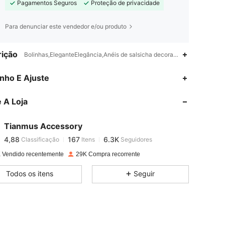
Pagamentos Seguros
Proteção de privacidade
Para denunciar este vendedor e/ou produto
ição
Bolinhas,EleganteElegância,Anéis de salsicha decorativos
4,88
167
6.3K
nho E Ajuste
 A Loja
4,88
167
6.3K
Tianmus Accessory
4,88
167
6.3K
Classificação
Itens
Seguidores
G***o
pago
1 dia atrás
 Vendido recentemente
29K Compra recorrente
4,88
167
6.3K
Todos os itens
Seguir
4,88
167
6.3K