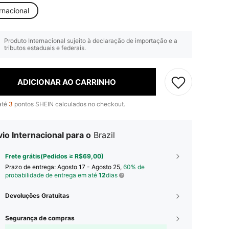
rnacional
Produto Internacional sujeito à declaração de importação e a
tributos estaduais e federais.
ADICIONAR AO CARRINHO
até
3
pontos SHEIN calculados no checkout.
io Internacional para o
Brazil
Frete grátis(Pedidos ≥ R$69,00)
Prazo de entrega:
Agosto 17 - Agosto 25,
60% de
probabilidade de entrega em até
12
dias
Devoluções Gratuitas
Segurança de compras