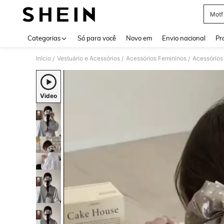
Motf
Use up 
Categorias
Só para você
Novo em
Envio nacional
Pr
Início
Vestuário e Acessórios
Acessórios Femininos
Acessórios
/
/
/
Video