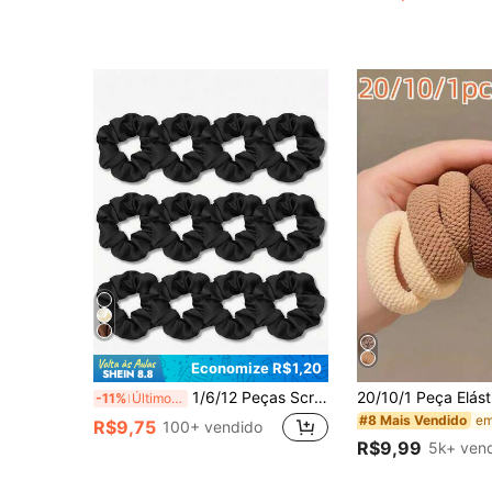
Quase esgotado!
Economize R$1,20
1/6/12 Peças Scrunchies de Cabelo Sedosos, Elásticos de Cabelo de Cetim, Conjunto de Scrunchies de Cabelo Pretos, Elásticos de Cabelo para Rabo de Cavalo, Elásticos de Cabelo de Seda, Acessórios de Cabelo
-11%
Últimos 2 dias
#8 Mais Vendido
R$9,75
100+ vendido
R$9,99
5k+ ven