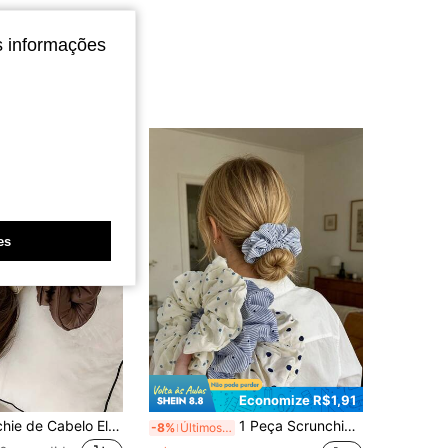
s informações
es
Economize R$1,91
1 Peça Scrunchie de Cabelo Elástico de Esponja para Dormir, Acessório de Cabelo Feminino, Scrunchie de Cabelo Grande Macio de Cetim Sólido Preenchido, Acessórios de Cabelo
1 Peça Scrunchie de Tecido Texturizado com Pequenas Bolinhas na Cor Creme, Estilo Salgado, Elegante e Feminino, Elástico para Rabo de Cavalo, Novo Estilo de Elásticos e Borrachas
-8%
Últimos 2 dias