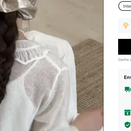
Inte
Ganhe 
Env