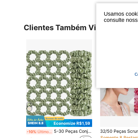
Usamos cookie
consulte nos
Clientes Também Visitaram
C
Economize R$1,59
5-30 Peças Conjunto de Scrunchies de Cetim Pequenos, Elásticos de Cabelo Macios e Sedosos, Faixas de Cabelo Suaves e Antiderrapantes Adequadas para Rabo de Cavalo, Coque, Penteados Diários, Acessórios de Cabelo Sem Marcas para Mulheres e Meninas
-10%
Últimos 2 dias
Somente 8 Restan