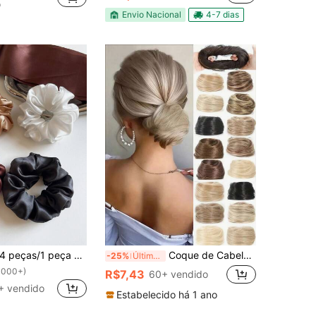
o
Envio Nacional
4-7 dias
ças/1 peça Scrunchies de Cabelo de Cetim de Alta Qualidade para Mulheres 12cm/4,72 pol., Preto, Branco, Marrom, Acessórios de Cabelo Sólidos Elegantes e Brilhantes para Rabo de Cavalo, Adequados para Uso Diário, Elásticos de Cabelo, Acessórios Casuais de Maquiagem, Ginástica Doméstica, Acessórios de Cabeça, Elásticos de Borracha para Cabelo
Coque de Cabelo Sintético Liso de 3 Polegadas com Faixa Elástica, Chignon de Cabelo Falso Coque Despojado, Extensão de Rabo de Cavalo com Clipe e Scrunchies para Mulheres
-25%
Último dia
1000+)
R$7,43
60+ vendido
+ vendido
Estabelecido há 1 ano