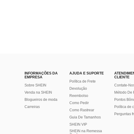
INFORMAÇÕES DA
AJUDA E SUPORTE
ATENDIME
EMPRESA
CLIENTE
Política de Frete
Sobre SHEIN
Contate-No
Devolução
Venda na SHEIN
Método De
Reembolso
Blogueiros de moda
Pontos Bôn
Como Pedir
Carreiras
Política de
Como Rastrear
Perguntas f
Guia De Tamanhos
SHEIN VIP
SHEIN na Remessa