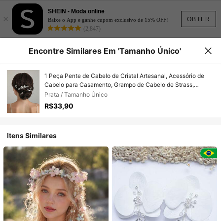
SHEIN - Moda online
×
OBTER
Baixe o App e ganhe cupom exclusivo de 15% OFF!
(2,847)
Encontre Similares Em 'Tamanho Único'
1 Peça Pente de Cabelo de Cristal Artesanal, Acessório de
Cabelo para Casamento, Grampo de Cabelo de Strass,
Penteado Updo, Acessório de Cabelo para Noiva
Prata / Tamanho Único
R$33,90
Itens Similares