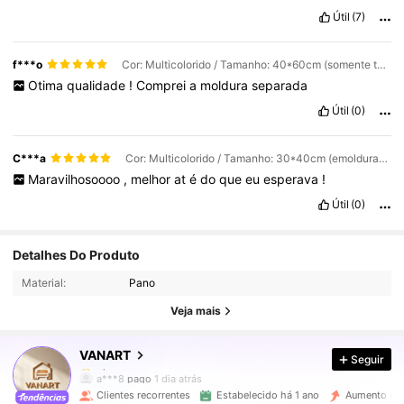
çã
o
Útil
(7)
f***o
Cor: Multicolorido / Tamanho: 40*60cm (somente tela) / Padrão: A
Otima
qualidade
!
Comprei
a
moldura
separada
Útil
(0)
C***a
Cor: Multicolorido / Tamanho: 30*40cm (emoldurado) / Padrão: A
Maravilhosoooo
,
melhor
at
é
do
que
eu
esperava
!
Útil
(0)
27K Seguidores
4,90
Detalhes Do Produto
Material:
Pano
27K Seguidores
4,90
Veja mais
VANART
Seguir
27K Seguidores
4,90
a***8
pago
1 dia atrás
Clientes recorrentes
Estabelecido há 1 ano
Aumento em