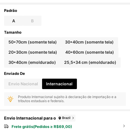
o, Artes de Parede, Decoração de Parede, Decor
ação de Casa, Decoração de Quarto, Arte de Par
ede em Tela, Pôsteres, Arte de Parede com Mold
Padrão
ura, Moldura Opcional
A
B
Tamanho
50*70cm (somente tela)
30*40cm (somente tela)
20*30cm (somente tela)
40*60cm (somente tela)
30*40cm (emoldurado)
25,5*34 cm (emoldurado)
Enviado De
Envio Nacional
Internacional
Produto Internacional sujeito à declaração de importação e a
tributos estaduais e federais.
Envio Internacional para o
Brazil
Frete grátis(Pedidos ≥ R$69,00)