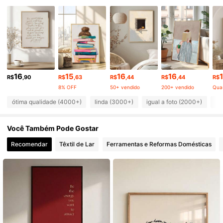
27K Seguidores
4,90
27K Seguidores
4,90
27K Seguidores
4,90
16
15
16
16
R$
,90
R$
,63
R$
,44
R$
,44
R$
8% OFF
50+ vendido
200+ vendido
Qua
27K Seguidores
4,90
ótima qualidade (4000+)
linda (3000+)
igual a foto (2000+)
am
Você Também Pode Gostar
27K Seguidores
4,90
Recomendar
Têxtil de Lar
Ferramentas e Reformas Domésticas
27K Seguidores
4,90
27K Seguidores
4,90
27K Seguidores