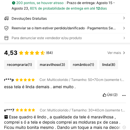
200 pontos, se houver atraso
Prazo de entrega:
Agosto 15 -
Agosto 23,
60% de probabilidade de entrega em até
12
dias
Devoluções Gratuitas
Reenviar se o item estiver perdido/danificado · Pagamentos Seguros · Proteção de privacidade
Para denunciar este vendedor e/ou produto
4,53
(64)
Ver mais
recompraria
(1)
maravilhoso
(3)
romântico
(1)
linda
(8)
r***p
Cor: Multicolorido / Tamanho: 50*70cm (somente tela) / Padrão: A
essa
tela
é
linda
demais
.
amei
muito
.
Útil
(2)
e***7
Cor: Multicolorido / Tamanho: 30*40cm (somente tela) / Padrão: A
Esse
quadro
é
lindo
,
a
qualidade
da
tele
é
maravilhosa
,
comprei
s
ó
a
tela
e
depois
comprei
as
molduras
px
de
casa
.
Ficou
muito
bonita
mesmo
.
Dando
um
toque
a
mais
na
decora