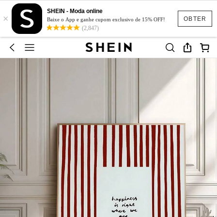
SHEIN - Moda online
×
OBTER
Baixe o App e ganhe cupom exclusivo de 15% OFF!
(2,847)