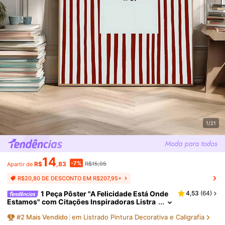
1/21
14
-7%
R$
,83
R$15,95
Apartir de
R$20,80 DE DESCONTO EM R$207,95+
1 Peça Pôster "A Felicidade Está Onde
4,53
(
64
)
Estamos" com Citações Inspiradoras Listra
das, Arte de Parede, Presente de Festival, Ad
#
2
Mais Vendido
em Listrado Pintura Decorativa e Caligrafia
equado para Quarto, Sala de Estar, Apartament