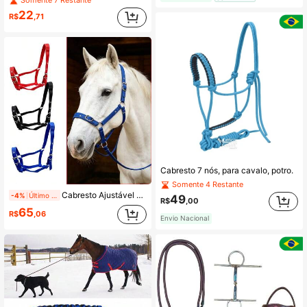
Somente 7 Restante
22
R$
,71
Cabresto 7 nós, para cavalo, potro.
Somente 4 Restante
Cabresto Ajustável de Fita para Cavalo, Coleira de Cabeça Anti-Fuga para Cavalo, Cabresto de Amarração Anti-Engasgo Resistente ao Desgaste para Cavalo, Acessório de Guia Equestre
-4%
Último dia
49
R$
,00
65
R$
,06
Envio Nacional