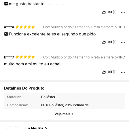
me
gusto
bastante
.................
Útil
(1)
a***a
Cor: Multicolorido / Tamanho: Preto e amarelo-1PC
Funciona
excelente
te
es
el
segundo
que
pido
Útil
(1)
k***7
Cor: Multicolorido / Tamanho: Preto e amarelo-1PC
muito
bom
ami
muito
eu
achei
Útil
(1)
Detalhes Do Produto
101 Seguidores
4,82
Material:
Poliéster
Composição:
80% Poliéster, 20% Poliamida
101 Seguidores
4,82
Veja mais
101 Seguidores
4,82
Jin Hei Fu