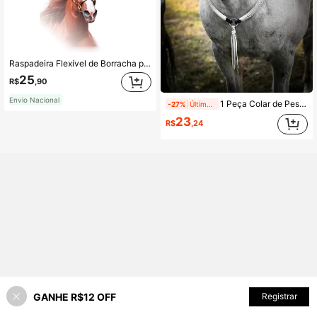
Raspadeira Flexível de Borracha para Cavalos Alisar Pelos Massagem banho Escova Rasqueadeira
25
R$
,90
Envio Nacional
1 Peça Colar de Pescoço de Cavalo Trançado Feito à Mão, Corda para Montaria e Treinamento de Cavalo ao Ar Livre, Corda de Cabresto de Cavalo, Tira de Pescoço de Cavalo, Acessórios Decorativos
-27%
Último dia
23
R$
,24
GANHE R$12 OFF
ADICIONAR AO CARRINHO
Registrar