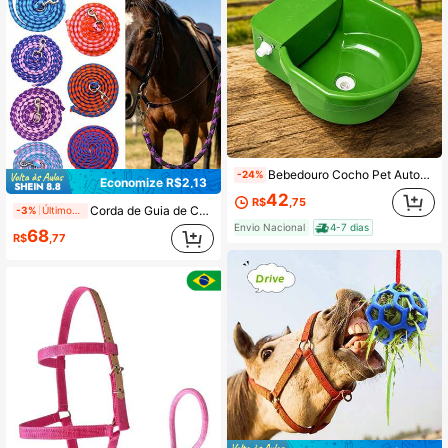
Bebedouro Cocho Pet Automático com Boia 7 Litros para Cães Gatos Cavalos Suínos Gado
-24%
Economize R$2,13
42
R$
,75
Corda de Guia de Cavalo em Nylon Tecida à Mão, Corda de Guia Equestre Resistente ao Desgaste e Anti-Puxão, Corda de Treinamento de Amarrar Cavalo de Rancho ao Ar Livre, Corda de Guia de Treinamento Macia e Resistente, Adequada para Uso em Treinamento de Montaria Equestre
-3%
Últimos 1 dias
Envio Nacional
4-7 dias
68
R$
,77