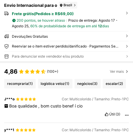
Envio Internacional para o
Brazil
Frete grátis(Pedidos ≥ R$69,00)
200 pontos, se houver atraso
Prazo de entrega:
Agosto 17 -
Agosto 25,
60% de probabilidade de entrega em até
12
dias
Devoluções Gratuitas
Reenviar se o item estiver perdido/danificado · Pagamentos Seguros · Proteção de privacidade
Para denunciar este vendedor e/ou produto
4,86
(100+)
Ver mais
recompraria
(1)
logística veloz
(1)
negócios
(3)
escalar
(2)
J***o
Cor: Multicolorido / Tamanho: Preto-1PC
Boa
qualidade
,
bom
custo
benef
í
cio
Útil
(3)
y***1
Cor: Multicolorido / Tamanho: Preto-1PC