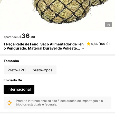
1/5
36
R$
,90
Apartir de
1 Peça Rede de Feno, Saco Alimentador de Fen
4,86
(
100+
)
o Pendurado, Material Durável de Poliéste
r (PET), Para Estábulo de Cavalos, Brinqu
edo, Suprimentos para Animais de Estimação
Tamanho
Preto-1PC
preto-2pcs
Enviado De
Internacional
Produto Internacional sujeito à declaração de importação e a
tributos estaduais e federais.