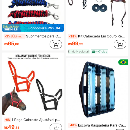
Economize R$2,04
Suprimentos para Cavalos - Corda de Chumbo para Cavalo Resistente, Corda de Chumbo Trançada com Fecho de Metal Prata Grosso, Corda de Chumbo para Cavalo de 4 Fios, Trela de Estimação, Corda de Cabresto para Cavalo
Kit Cabeçada Em Couro Redea Bridão Agulha + Par De Protetor
-3%
Últimos 1 dias
-38%
65
99
R$
,86
R$
,99
Envio Nacional
4-7 dias
1 Peça Cabresto Ajustável para Cavalo, Cabeçada de Cavalo em Fita de PP de 2,5 cm de Largura, Adequado para Vários Cenários de Treinamento e Equitação, Essencial para Equitação ao Ar Livre
-5%
Escova Raspadeira Para Cavalos Éguas Muares Equinos Envio Imediato -Melhor Preço-
-48%
49
R$
,31