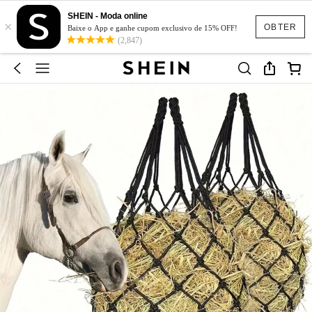
SHEIN - Moda online
×
OBTER
Baixe o App e ganhe cupom exclusivo de 15% OFF!
(2,847)