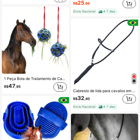
25
R$
,99
Envio Nacional
4-7 dias
1 Peça Bola de Tratamento de Cavalo Oca de 14 cm, Bolas de Brinquedo Suspensas para Alimentação de Feno para Cavalo, sem Corda Incluída
47
R$
,95
Cabresto de lida para cavalos em cordas poli 10mm ajustável
32
R$
,40
Envio Nacional
4-7 dias