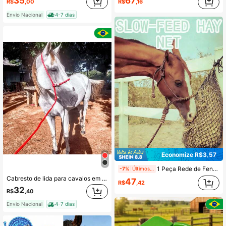
35
67
R$
,00
R$
,16
Envio Nacional
4-7 dias
Economize R$3,57
1 Peça Rede de Feno de Alimentação Lenta Preta, Ajuste Livre da Posição dos Furos, Adequado. Armazenamento de Forragem Pendurada Durável, Bolsa de Alimentação Reduz o Desperdício. Rede Trançada Resistente para Gado, Reboque, Estábulo, Piquete, Rede de Feno de Alimentação Lenta, Bolsa de Alimentação para Cavalos e Cabras.
-7%
Últimos 1 dias
Cabresto de lida para cavalos em cordas poli 10mm ajustável
47
R$
,42
32
R$
,40
Envio Nacional
4-7 dias