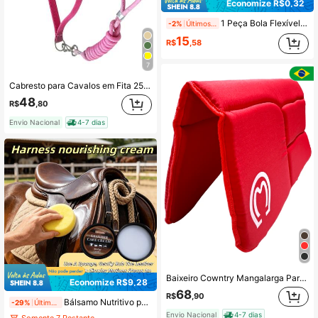
Economize R$0,32
1 Peça Bola Flexível de Borracha para Alimentação de Feno com Corda de Suspensão, Bola de Alimentação de Feno para Cavalos, Cabras, Ovelhas, Reduz o Desperdício de Feno para Alimentadores de Feno de Fazenda e Celeiro
-2%
Últimos 1 dias
15
R$
,58
7
Cabresto para Cavalos em Fita 25mm dupla com Regulagens em Couro Legítimo + Cabo Removível
48
R$
,80
Envio Nacional
4-7 dias
Baixeiro Cowntry Mangalarga Para Cavalos Montaria Cavalgada
Economize R$9,28
68
R$
,90
Bálsamo Nutritivo para Couro com Esponja - Condicionamento Profundo para Couro Seco e Rígido para Selas, Botas, Bolsas, Cintos e Couro do Dia a Dia - Fácil de Aplicar
-29%
Últimos 1 dias
Envio Nacional
4-7 dias