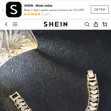
SHEIN - Moda online
×
OBTER
Baixe o App e ganhe cupom exclusivo de 15% OFF!
(2,847)