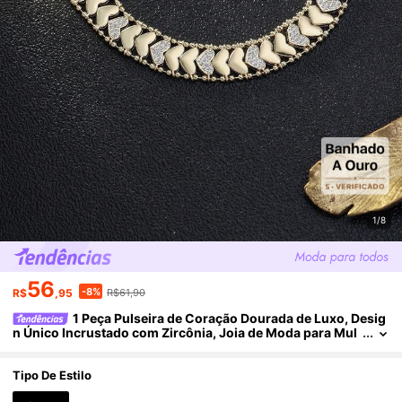
1/8
56
-8%
R$
,95
R$61,90
1 Peça Pulseira de Coração Dourada de Luxo, Desig
n Único Incrustado com Zircônia, Joia de Moda para Mul
heres, Bracelete de Destaque para Aniversário, Aniversár
io e Uso Diário
Tipo De Estilo