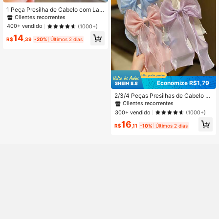
1 Peça Presilha de Cabelo com Laç
o Embelezado com Cristal e Pérola,
Clientes recorrentes
Estilo Moda Feminina, Sem Embala
400+ vendido
(1000+)
gem com Cartão
14
R$
,39
-20%
Últimos 2 dias
Economize R$1,79
2/3/4 Peças Presilhas de Cabelo Fo
fas e Estilosas para Meninas, Presil
Clientes recorrentes
has de Cabelo com Laço Grande de
300+ vendido
(1000+)
Fibra de Poliéster Colorida, Acessór
16
ios de Cabelo da Moda, Acessórios
R$
,11
-10%
Últimos 2 dias
de Cabelo para Meninas