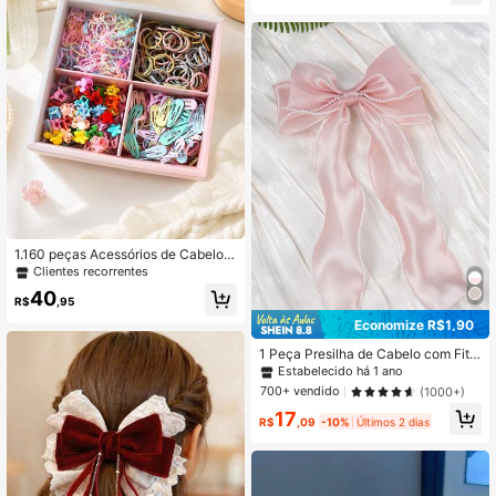
1.160 peças Acessórios de Cabelo F
lorais Práticos e Fofos para o Dia a
Clientes recorrentes
Dia, Adequados para Meninas
40
R$
,95
Economize R$1,90
1 Peça Presilha de Cabelo com Fita
Perolada Rosa, Presilha de Cabelo
Estabelecido há 1 ano
com Laço Elegante Decorado com
700+ vendido
(1000+)
Pérolas, Adequado para Meninas, F
17
esta de Casamento de Feriado, Pre
R$
,09
-10%
Últimos 2 dias
silha de Jacaré, Tiara de Princesa F
ofa, Acessório de Cabelo para Crian
ças