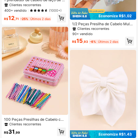
sa de flor de laço, estilo doce e fres
Clientes recorrentes
co decorado com pedras de strass
400+ vendido
(1000+)
Economize R$1,02
12
R$
,71
-25%
Últimos 2 dias
1/2 Peças Presilha de Cabelo Multif
uncional Fashion Doce com Laço Fl
Clientes recorrentes
oral, Adequada para Rabo de Caval
90+ vendido
o Meio Preso de Meninas, Acessóri
15
o de Cabelo de Primavera
R$
,93
-6%
Últimos 2 dias
100 Peças Presilhas de Cabelo co
m Fecho de Pressão em Formato de
Clientes recorrentes
Caixa de Morango Minimalista da M
31
oda para Meninas, Desempenho Ca
R$
,99
Economize R$1,43
sual, Decoração para Baile de Form