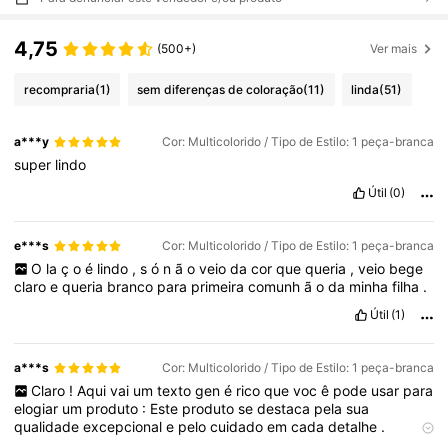
4,75
(500+)
Ver mais
recompraria
(1)
sem diferenças de coloração
(11)
linda
(51)
a***y
Cor: Multicolorido / Tipo de Estilo: 1 peça-branca
super
lindo
Útil
(0)
e***s
Cor: Multicolorido / Tipo de Estilo: 1 peça-branca
O
la
ç
o
é
lindo
,
s
ó
n
ã
o
veio
da
cor
que
queria
,
veio
bege
claro
e
queria
branco
para
primeira
comunh
ã
o
da
minha
filha
.
Útil
(1)
a***s
Cor: Multicolorido / Tipo de Estilo: 1 peça-branca
Claro
!
Aqui
vai
um
texto
gen
é
rico
que
voc
ê
pode
usar
para
elogiar
um
produto
:
Este
produto
se
destaca
pela
sua
qualidade
excepcional
e
pelo
cuidado
em
cada
detalhe
.
Desenvolvido
para
atender
à
s
necessidades
do
dia
a
dia
,
ele