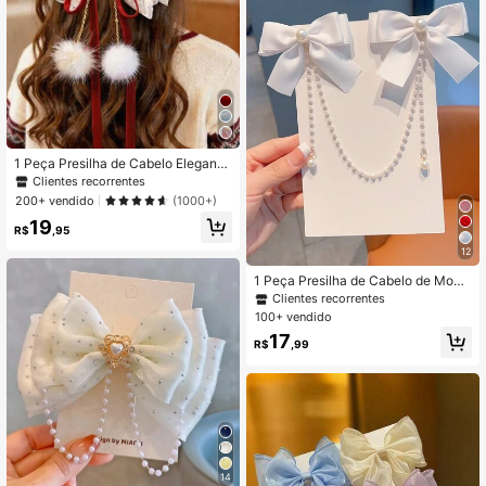
1 Peça Presilha de Cabelo Elegante
e Doce Vermelha para Meninas, Ac
Clientes recorrentes
essório de Cabelo com Laço de Vel
200+ vendido
(1000+)
udo de Renda, Pérola e Pompom De
19
corativo
R$
,95
12
1 Peça Presilha de Cabelo de Moda
Doce com Pérola, Laço e Borla para
Clientes recorrentes
Meninas
100+ vendido
17
R$
,99
14