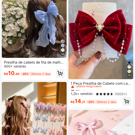
14
Presilha de cabelo de fita de malha
branca em laço para meninas pequ
600+ vendido
enas, acessórios de cabelo grande
10
R$
,46
-25%
Últimos 2 dias
e fofo.
14
Clientes recorrentes
Quase esgotado!
1 Peça Presilha de Cabelo com Laç
o Decorado com Cristal e Pérola, M
Clientes recorrentes
Clientes recorrentes
oda Feminina, Sem Embalagem de
Quase esgotado!
Quase esgotado!
1,2k+ vendido
(1000+)
Cartão
Clientes recorrentes
14
R$
,21
-25%
Últimos 2 dias
Quase esgotado!