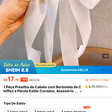
1/9
Economize R$2,19
17
-11%
Últimos 2 dias
R$
,76
R$19,95
1 Peça Presilha de Cabelo com Borboleta de C
4,75
(
500+
)
hiffon e Pérola Estilo Coreano, Acessório
de Cabelo Elegante de Fita Princesa
Tipo De Estilo
1 left
1 peça-rosa
1 peça-azul
1 peça-branca