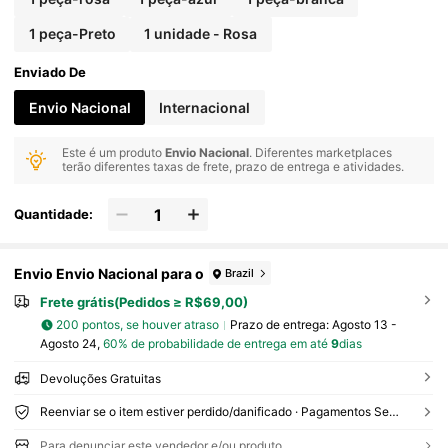
1 peça-Preto
1 unidade - Rosa
Enviado De
Envio Nacional
Internacional
Este é um produto
Envio Nacional
. Diferentes marketplaces
terão diferentes taxas de frete, prazo de entrega e atividades.
Quantidade:
Envio Envio Nacional para o
Brazil
Frete grátis(Pedidos ≥ R$69,00)
200 pontos, se houver atraso
Prazo de entrega:
Agosto 13 -
Agosto 24,
60% de probabilidade de entrega em até
9
dias
Devoluções Gratuitas
Reenviar se o item estiver perdido/danificado · Pagamentos Seguros · Proteção de privacidade
Para denunciar este vendedor e/ou produto