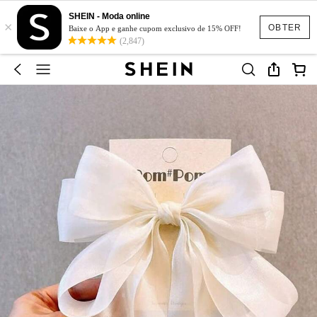
SHEIN - Moda online
×
OBTER
Baixe o App e ganhe cupom exclusivo de 15% OFF!
(2,847)