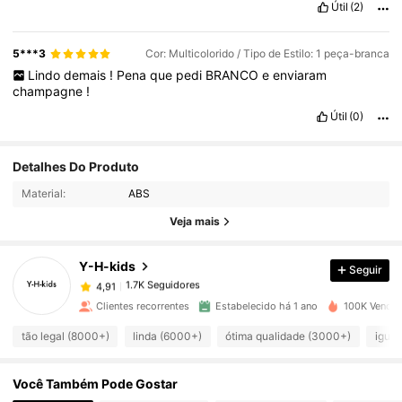
Útil
(2)
combina
praticidade
,
efici
ê
ncia
e
durabilidade
em
um
ú
nico
item
.
Al
é
m
disso
,
seu
design
moderno
e
funcional
torna
a
experi
ê
ncia
de
uso
ainda
mais
agrad
á
vel
.
É
uma
excelente
5***3
Cor: Multicolorido / Tipo de Estilo: 1 peça-branca
escolha
para
quem
busca
confian
ç
a
,
bom
desempenho
e
ó
Lindo
demais
!
Pena
que
pedi
BRANCO
e
enviaram
timo
custo
-
benef
í
cio
.
Sem
d
ú
vida
,
um
produto
que
supera
champagne
!
expectativas
e
entrega
exatamente
o
que
promete
.
Útil
(0)
1.7K Seguidores
4,91
Detalhes Do Produto
Material:
ABS
1.7K Seguidores
4,91
Veja mais
Y-H-kids
Seguir
1.7K Seguidores
4,91
m***s
pago
1 dia atrás
Clientes recorrentes
Estabelecido há 1 ano
100K Vendid
1.7K Seguidores
4,91
tão legal (8000+)
linda (6000+)
ótima qualidade (3000+)
igual
Você Também Pode Gostar
1.7K Seguidores
4,91