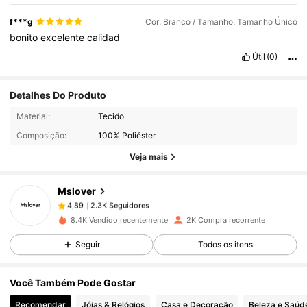
f***g
Cor: Branco / Tamanho: Tamanho Único
bonito
excelente
calidad
Útil
(0)
Detalhes Do Produto
2.3K Seguidores
4,89
Material:
Tecido
Composição:
100% Poliéster
2.3K Seguidores
4,89
Veja mais
Mslover
2.3K Seguidores
4,89
m***7
pago
1 dia atrás
8.4K Vendido recentemente
2K Compra recorrente
2.3K Seguidores
4,89
Seguir
Todos os itens
Você Também Pode Gostar
2.3K Seguidores
4,89
Recomendar
Jóias & Relógios
Casa e Decoração
Beleza e Saúd