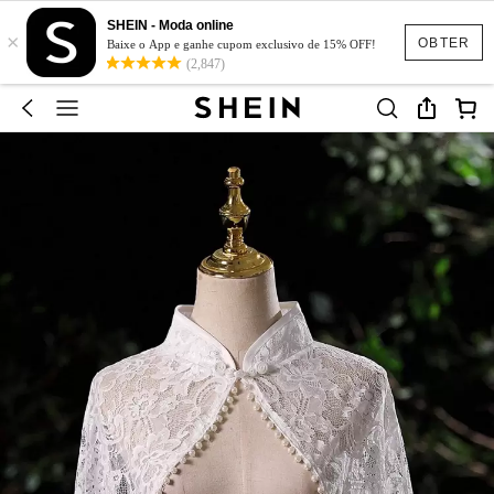
SHEIN - Moda online
×
OBTER
Baixe o App e ganhe cupom exclusivo de 15% OFF!
(2,847)