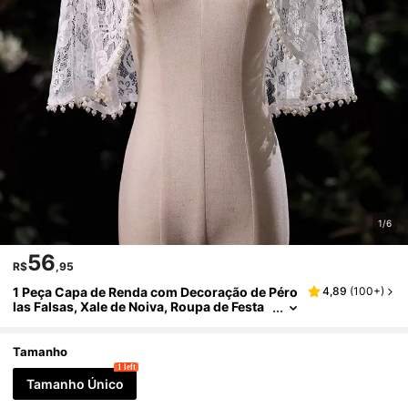
1/6
56
R$
,95
1 Peça Capa de Renda com Decoração de Péro
4,89
(
100+
)
las Falsas, Xale de Noiva, Roupa de Festa
para Looks de Moda Feminina, Roupas de
Mulher para o Dia dos Namorados, Outono
Tamanho
1 left
Tamanho Único