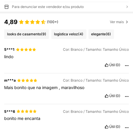
Para denunciar este vendedor e/ou produto
4,89
(100+)
Ver mais
looks de casamento
(9)
logística veloz
(4)
elegante
(6)
5***1
Cor: Branco / Tamanho: Tamanho Único
lindo
Útil
(0)
m***a
Cor: Branco / Tamanho: Tamanho Único
Mais
bonito
que
na
imagem
,
maravilhoso
Útil
(0)
5***6
Cor: Branco / Tamanho: Tamanho Único
bonito
me
encanta
Útil
(0)