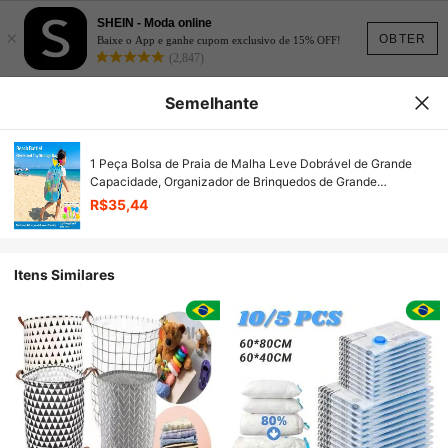
SHEIN - Moda online
×
OBTER
Baixe o App e ganhe cupom exclusivo de 15% OFF!
(2,847)
Semelhante
1 Peça Bolsa de Praia de Malha Leve Dobrável de Grande
Capacidade, Organizador de Brinquedos de Grande
Armazenamento Bolsa Esportiva para Crianças Meninas
R$35,44
Adolescentes Mulheres, Bolsa Dobrável Portátil para Escola
Praia Viagem Férias Deslocamento Diário
Itens Similares