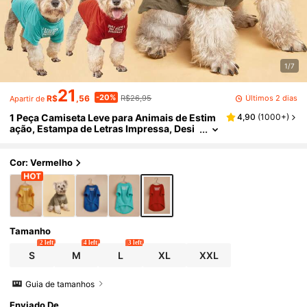
1/7
21
-20%
Últimos 2 dias
R$
,56
R$26,95
Apartir de
1 Peça Camiseta Leve para Animais de Estim
4,90
(
1000+
)
ação, Estampa de Letras Impressa, Desi
gn de Gola Redonda, Adequada para Cac
horros e Gatos Pequenos, Primavera/Verão/
Outono
Cor: Vermelho
Tamanho
2 left
4 left
3 left
S
M
L
XL
XXL
Guia de tamanhos
Enviado De