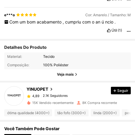
e***o
Cor: Amarelo / Tamanho: M
Com
um
bom
acabamento
,
cumpriu
com
o
an
ú
ncio
.
Útil
(1)
Detalhes Do Produto
Material:
Tecido
2.1K Seguidores
4,89
Composição:
100% Poliéster
Veja mais
2.1K Seguidores
4,89
YINUOPET
Seguir
2.1K Seguidores
4,89
15K Vendido recentemente
8K Compra recorrente
ótima qualidade (4000+)
tão fofo (3000+)
linda (2000+)
peque
2.1K Seguidores
4,89
Você Também Pode Gostar
2.1K Seguidores
4,89