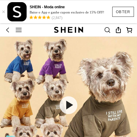
SHEIN - Moda online
×
OBTER
Baixe o App e ganhe cupom exclusivo de 15% OFF!
(2,847)