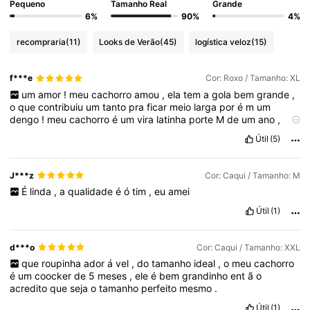
Pequeno
Tamanho Real
Grande
6%
90%
4%
recompraria
(11)
Looks de Verão
(45)
logística veloz
(15)
f***e
Cor: Roxo / Tamanho: XL
um
amor
!
meu
cachorro
amou
,
ela
tem
a
gola
bem
grande
,
o
que
contribuiu
um
tanto
pra
ficar
meio
larga
por
é
m
um
dengo
!
meu
cachorro
é
um
vira
latinha
porte
M
de
um
ano
,
com
14kg
.
Útil
(5)
J***z
Cor: Caqui / Tamanho: M
É
linda
,
a
qualidade
é
ó
tim
,
eu
amei
Útil
(1)
d***o
Cor: Caqui / Tamanho: XXL
que
roupinha
ador
á
vel
,
do
tamanho
ideal
,
o
meu
cachorro
é
um
coocker
de
5
meses
,
ele
é
bem
grandinho
ent
ã
o
acredito
que
seja
o
tamanho
perfeito
mesmo
.
Útil
(1)