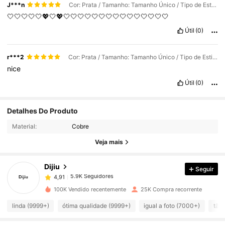
J***n
Cor: Prata / Tamanho: Tamanho Único / Tipo de Estilo: Pulseira com pingente de gato e pérola negra
🤍🤍🤍🤍🤍💖🤍💖🤍🤍🤍🤍🤍🤍🤍🤍🤍🤍🤍🤍🤍🤍🤍
Útil
(0)
r***2
Cor: Prata / Tamanho: Tamanho Único / Tipo de Estilo: Símbolo musical da gravata borboleta
nice
Útil
(0)
5.9K Seguidores
4,91
Detalhes Do Produto
Material:
Cobre
5.9K Seguidores
4,91
Veja mais
Dijiu
Seguir
5.9K Seguidores
4,91
a***3
pago
1 dia atrás
100K Vendido recentemente
25K Compra recorrente
5.9K Seguidores
4,91
linda (9999+)
ótima qualidade (9999+)
igual a foto (7000+)
tão 