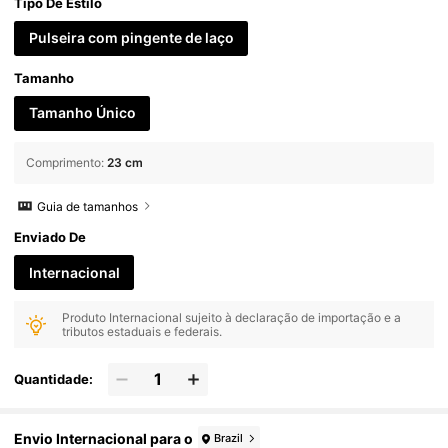
Tipo De Estilo
Pulseira com pingente de laço
Tamanho
Tamanho Único
Comprimento
:
23 cm
Guia de tamanhos
Enviado De
Internacional
Produto Internacional sujeito à declaração de importação e a
tributos estaduais e federais.
Quantidade:
Envio Internacional para o
Brazil