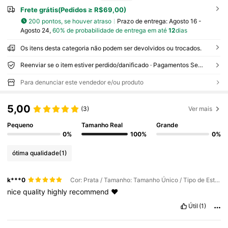
Frete grátis(Pedidos ≥ R$69,00)
200 pontos, se houver atraso
Prazo de entrega:
Agosto 16 -
Agosto 24,
60% de probabilidade de entrega em até
12
dias
Os itens desta categoria não podem ser devolvidos ou trocados.
Reenviar se o item estiver perdido/danificado · Pagamentos Seguros · Proteção de privacidade
Para denunciar este vendedor e/ou produto
5,00
(3)
Ver mais
Pequeno
Tamanho Real
Grande
0%
100%
0%
ótima qualidade
(1)
k***0
Cor: Prata / Tamanho: Tamanho Único / Tipo de Estilo: Símbolo musical da gravata borboleta
nice
quality
highly
recommend
❤️
Útil
(1)