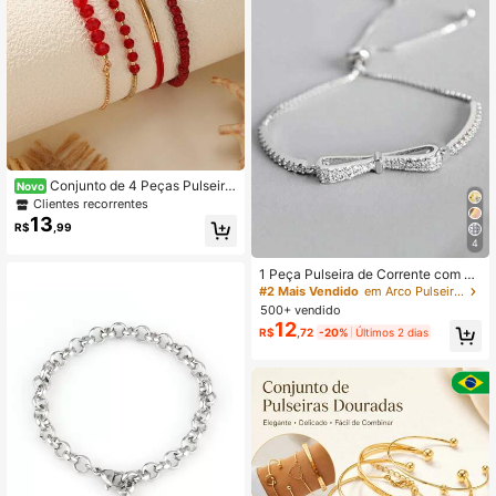
Conjunto de 4 Peças Pulseira
Novo
s Vermelhas com Contas para Mulh
Clientes recorrentes
eres, Contas de Cristal, Couro Sinté
13
R$
,99
tico, Tubo Dourado, Estilo Boho, Em
4
pilháveis, Camadas, Delicadas, Joi
as de Pulso para Uso Diário, Presen
1 Peça Pulseira de Corrente com La
te
ço de Cobre e Prata Luxuosa com I
#2 Mais Vendido
em Arco Pulseiras Femininas
ncrustação de CZ para Uso Diário d
500+ vendido
e Mulheres
12
R$
,72
-20%
Últimos 2 dias