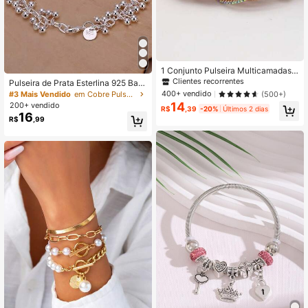
1 Conjunto Pulseira Multicamadas n
as cores Café e Champanhe com D
Clientes recorrentes
Pulseira de Prata Esterlina 925 Ban
ecorações de Contas de Strass Bril
hada a Prata, Encantos, Corrente d
400+ vendido
(500+)
#3 Mais Vendido
em Cobre Pulseiras de miçangas femininas
hante, Elástica e Esticável, Adequa
e Contas, Moda, Bonita, Agradável,
14
200+ vendido
do para Uso Diário e Festas
R$
,39
-20%
Últimos 2 dias
Pulseira de Uvas para Mulheres, Jói
16
R$
,99
as de Casamento