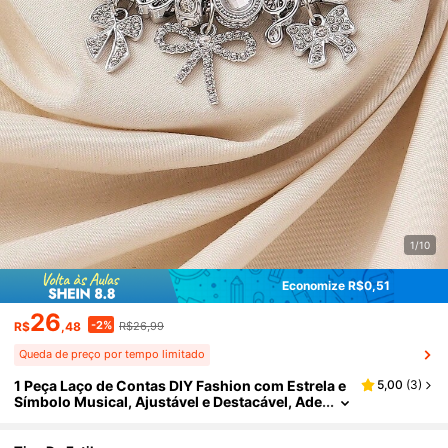
1/10
Economize R$0,51
26
-2%
R$
,48
R$26,99
Queda de preço por tempo limitado
1 Peça Laço de Contas DIY Fashion com Estrela e
5,00
(
3
)
Símbolo Musical, Ajustável e Destacável, Ade
quado para Viagem, Férias, Banquete, Dança
e Uso Casual