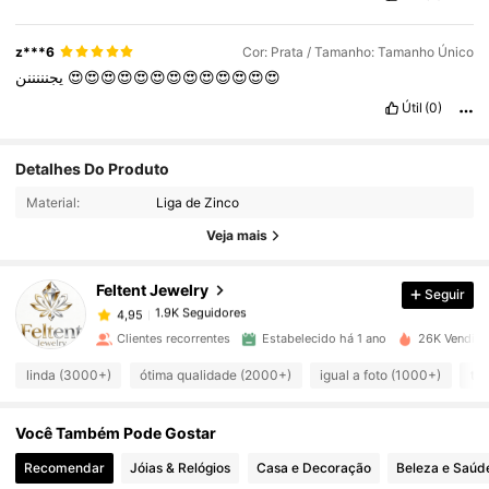
z***6
Cor: Prata / Tamanho: Tamanho Único
يجنننننن
😍😍😍😍😍😍😍😍😍😍😍😍😍
Útil
(0)
Detalhes Do Produto
1.9K Seguidores
4,95
Material:
Liga de Zinco
Veja mais
1.9K Seguidores
4,95
Feltent Jewelry
Seguir
1.9K Seguidores
4,95
n***o
pago
1 dia atrás
Clientes recorrentes
Estabelecido há 1 ano
26K Vendido
1.9K Seguidores
4,95
linda (3000+)
ótima qualidade (2000+)
igual a foto (1000+)
tão
Você Também Pode Gostar
1.9K Seguidores
4,95
Recomendar
Jóias & Relógios
Casa e Decoração
Beleza e Saúd