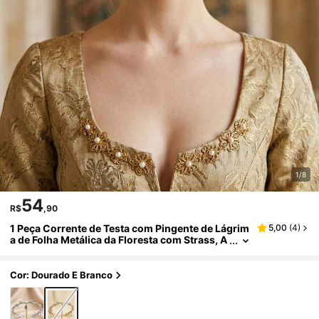
1/8
54
R$
,90
1 Peça Corrente de Testa com Pingente de Lágrim
5,00
(
4
)
a de Folha Metálica da Floresta com Strass, A
dereço de Cabeça Minimalista para Noiva, Ca
samento, Cosplay, Baile de Formatura e Sessão d
e Fotos
Cor: Dourado E Branco