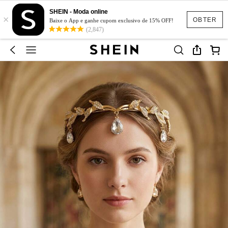
SHEIN - Moda online
×
OBTER
Baixe o App e ganhe cupom exclusivo de 15% OFF!
(2,847)