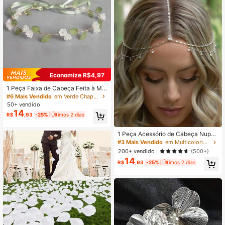
Economize R$4,97
1 Peça Faixa de Cabeça Feita à Mã
o com Folhas Verdes e Floral em Te
#6 Mais Vendido
em Verde Chapéus de noiva
cido para Mulheres, Festival, Aniver
50+ vendido
sário
14
R$
,93
-25%
Últimos 2 dias
1 Peça Acessório de Cabeça Nupci
al de Luxo Feminino, Acessório de
#3 Mais Vendido
em Multicolorido Chapéus de noiva
Cabelo Boêmio da Moda, Acessório
200+ vendido
(500+)
de Cabeça para Casamento Dourad
14
o e Prateado, Acessórios para o Dia
R$
,93
-25%
Últimos 2 dias
dos Namorados