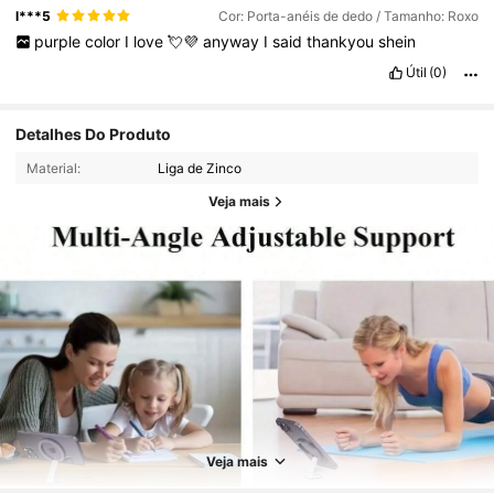
l***5
Cor: Porta-anéis de dedo / Tamanho: Roxo
purple
color
I
love
💘💜
anyway
I
said
thankyou
shein
Útil
(0)
Detalhes Do Produto
Material:
Liga de Zinco
Veja mais
1.2K Seguidores
4,74
1.2K Seguidores
4,74
Veja mais
1.2K Seguidores
4,74