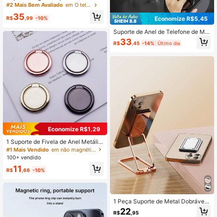
gSafe, Anel de Suporte para Celula
#2 Mais Bem Avaliado
em O telefone toca
r, Suporte de Mesa para Celular, Rot
35
ação de 360° e Dobrável em 180°
R$
,99
-10%
Economize R$5,45
(Placa Magnética Incluída)
Suporte de Anel de Telefone de Met
al, Suporte de Telefone Giratório 36
33
R$
,45
-14%
Último dia
0°, Suporte de Telefone Portátil e D
obrável, Acessórios de Telefone, Su
porte Magnético Dupla Face Aprim
orado, Anel de Telefone de Liga de
Alumínio Ajustável, Presente do Dia
das Mães
Economize R$1,29
1 Suporte de Fivela de Anel Metálic
o Adesivo Circular que Pode Girar 3
#1 Mais Vendido
em não magnético O telefone toca
60°
100+ vendido
11
R$
,66
-10%
1 Peça Suporte de Metal Dobrável
Mini de Liga, Suporte de Anel Retan
22
R$
,95
gular Metálico Multifuncional Rotati