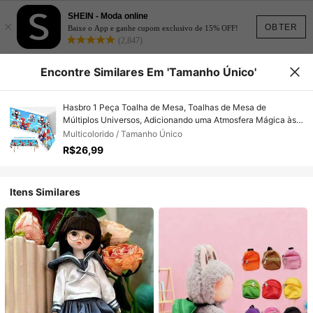
SHEIN - Moda online
×
OBTER
Baixe o App e ganhe cupom exclusivo de 15% OFF!
(2,847)
Encontre Similares Em 'Tamanho Único'
Hasbro 1 Peça Toalha de Mesa, Toalhas de Mesa de
Múltiplos Universos, Adicionando uma Atmosfera Mágica às
Festas, Toalhas de Mesa Essenciais para Festas de Feriados,
Multicolorido / Tamanho Único
Presente de Ano Novo, Presente do Dia dos Namorados,
R$26,99
Presente de Páscoa
Itens Similares