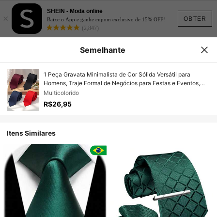
SHEIN - Moda online
×
OBTER
Baixe o App e ganhe cupom exclusivo de 15% OFF!
(2,847)
Semelhante
1 Peça Gravata Minimalista de Cor Sólida Versátil para
Homens, Traje Formal de Negócios para Festas e Eventos,
Acessórios, Festival, Presentes, Presente de Formatura,
Multicolorido
Acessórios
R$26,95
Itens Similares