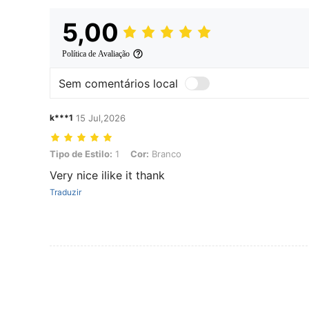
5,00
Política de Avaliação
Sem comentários local
k***1
15 Jul,2026
Tipo de Estilo: 1, Cor: Branco
Tipo de Estilo:
1
Cor:
Branco
Very nice ilike it thank
Traduzir