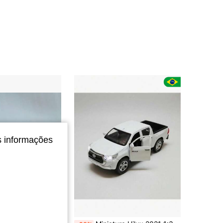
4,43
10
16
4,43
10
16
4,43
10
16
4,43
10
16
4,43
10
16
s informações
Economize R$1,80