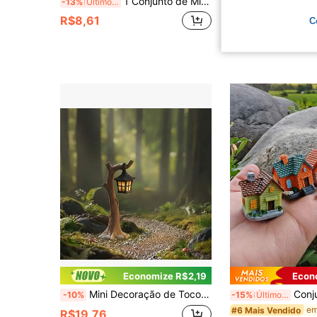
1 Conjunto de Mini Dominós com Caixa de Armazenamento, Modelo de Dominós Pretos (Embalado), 28 Mini Dominós Realistas, Acessórios de Coleção de Casa Modelo, Decoração de Sala de Estar, Ornamento de Mesa, Adereços de Fotografia, Acessórios de Decoração DIY, Ornamento de Mesa, Decoração de Paisagem Micro, Ornamento de Paisagem Micro Mini, Ornamento de Mesa, Presente de Feriado, Presente de Halloween, Presente de Aniversário
1 Conjunto/1 Peça - Conjunto de Cena de Natalidade, Inclui Caixa de Lata, Modelo de Cena de Natalidade, Estátuas, Adequado para Cena da Sagrada Família, Conjunto de Caixa de Lata de Estátua, Conjunto de Cena de Natalidade em Miniatura Feito à Mão, Decoração de Feriado, Pr
-13%
Últimos 2 dias
Novo
R$8,61
R$9,95
C
Economize R$2,19
Econ
Mini Decoração de Toco de Árvore, Ornamento Miniatura de Jardim de Fadas, Adequado para Casa de Bonecas, Mesa, Estante, Terrário de Musgo e Decoração de Floresta Mágica, Sem Necessidade de Eletricidade
Conjunto de Casa de Jardim de Fadas 6/4/2/1 Peças, Casa de Musgo de Resi
-10%
-15%
Último dia
#6 Mais Vendido
R$19,76