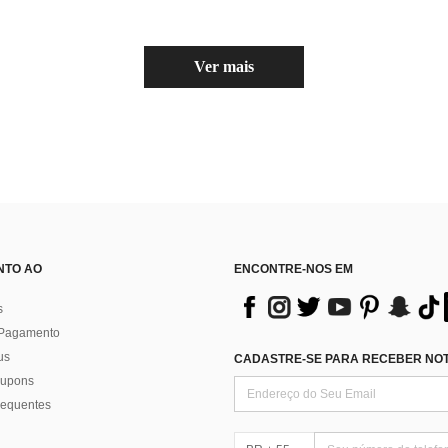
Ver mais
NTO AO
ENCONTRE-NOS EM
s
 Pagamento
us
CADASTRE-SE PARA RECEBER NOTÍ
 cupons
requentes