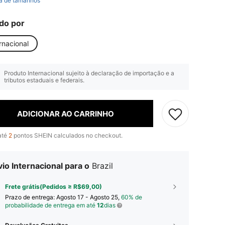
a de tamanhos
do por
rnacional
Produto Internacional sujeito à declaração de importação e a
tributos estaduais e federais.
ADICIONAR AO CARRINHO
até
2
pontos SHEIN calculados no checkout.
io Internacional para o
Brazil
Frete grátis(Pedidos ≥ R$69,00)
Prazo de entrega:
Agosto 17 - Agosto 25,
60% de
probabilidade de entrega em até
12
dias