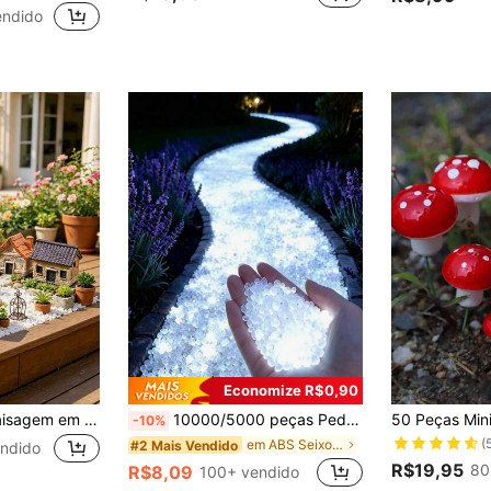
endido
Economize R$0,90
6p/1p Casas de Paisagem em Miniatura, Estátuas de Resina de Mini Vila, Ornamento de Paisagem Micro de Chalé de Palha, Para Construção de Paisagem de Modelo, Terreno de Mesa, Jardim de Fadas DIY, Decoração de Bonsai e Suculentas e Decoração de Vaso de Flores em Recipiente de Vidro
10000/5000 peças Pedras que Brilham no Escuro, Pedregulhos Decorativos Luminosos Coloridos, Múltiplas Cores Disponíveis. Estas Pedras Fluorescentes para Uso Externo são Adequadas para Design de Paisagem, Podem ser Usadas como Pedras Decorativas DIY para Uso Externo em Jardins, Quintais, Varandas, Gramados, Caminhos, Aquários, Vasos de Flores e Também para Decorações de Festas e Feriados. O Produto é À Prova d'Água e Durável, Especificamente para Paisagem Doméstica e Externa, Pedras Luminosas para Decoração de Feriados.
-10%
(
em ABS Seixos Decorativos
#2 Mais Vendido
ndido
R$19,95
80
R$8,09
100+ vendido