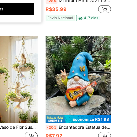
a, Modelo de Móvel em Miniatura, Ornamento de Banco Miniatura para Casa de Fadas, Adequado para Decorar Casa Miniatura 1:12 (Material de Plástico Rígido)
Miniatura Hilux 2021 1:36 Metal com Luz e Som Abre Portas Fricção Carro Coleção 12cm
-28%
R$35,99
es
correntes
Envio Nacional
4-7 dias
Economize R$1,98
ado para Suculentas, Decoração de Jardim Externo, Decoração Doméstica, Vaso de Flor com Gancho de Corrente Leve, Adequado para Varanda, Decoração de Alpendre, Decoração de Restaurante, Volta às Aulas, Halloween, Presente de Natal, Presente Essencial, Essencial Doméstico, Essencial de Jardim
Encantadora Estátua de Resina de Anão com Violão - Ideal para Jardim, Pátio e Decoração Doméstica, Complementa a Decoração de Qualquer Ambiente, Ótimo Presente para Entusiastas de Atividades ao Ar Livre, Feriados ou Aniversários
-20%
R$7,92