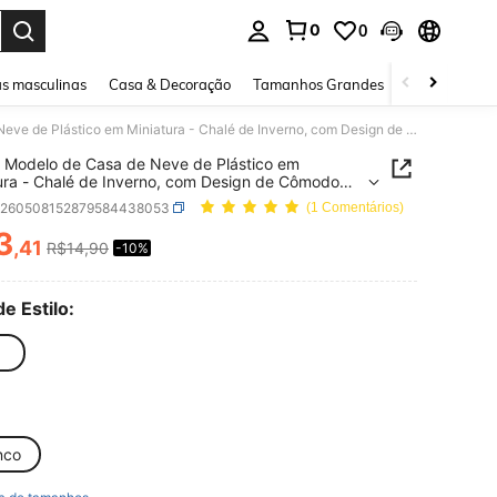
0
0
ar. Press Enter to select.
s masculinas
Casa & Decoração
Tamanhos Grandes
Joias e acessó
1 Peça Modelo de Casa de Neve de Plástico em Miniatura - Chalé de Inverno, com Design de Cômodo em Miniatura Detalhado, Adequado para Decoração de Natal, Modelo de Paisagem, Cenário de Aldeia de Neve e Exposição Polar
 Modelo de Casa de Neve de Plástico em
ura - Chalé de Inverno, com Design de Cômodo
iatura Detalhado, Adequado para Decoração de
h260508152879584438053
(1 Comentários)
 Modelo de Paisagem, Cenário de Aldeia de Neve
sição Polar
3
,41
R$14,90
-10%
ICE AND AVAILABILITY
de Estilo:
nco