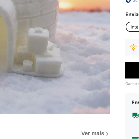
Gui
Envia
Inte
Ganhe 
Env
Ver mais