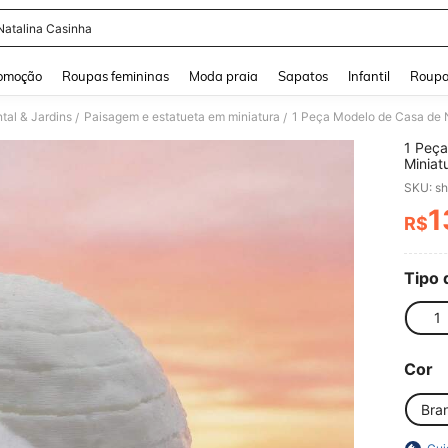
 Natalina Casinha
and down arrow keys to navigate search Buscas recentes and Pesquisar e Encontr
omoção
Roupas femininas
Moda praia
Sapatos
Infantil
Roupa
tal & Jardins
Paisagem e estatueta em miniatura
/
/
1 Peça
Miniat
em Min
SKU: s
Natal,
e Expo
1
R$
PR
Tipo 
1
Cor
Bra