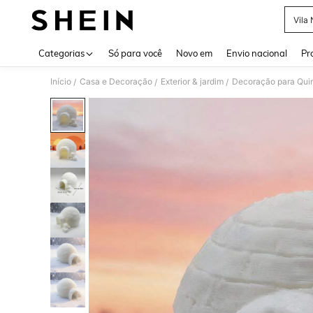
Vila
Use up 
Categorias
Só para você
Novo em
Envio nacional
Pr
Início
Casa e Decoração
Exterior & jardim
Decoração para Quin
/
/
/