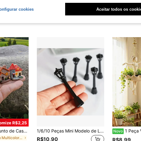
esente para Amigos, Usado para Decoração de Natal Conjunto de Cena de Natalidade e Estátuas, Estátuas e Conjunto de Cena de Natalidade em Miniatura de Material de Resina, Decoração de Natal Interna Presente para Casa, Adequado para Uso em Mesa e Escritório
Mini Modelo de Banco de Parque, Acessório de Jardim em Miniatura, Modelo de Cenário de Quintal em Miniatura, Artesanato Requintado, Decoração de Casa Pequena, Decoração Miniatura DIY para Casa, Presente de Colecionador para Entusiastas e Hobby
Modelo de Casa Novo Banco com Cabeceira Esculpida, Banco Longo Realist
-30%
Últimos 2 dias
-10%
R$13,27
R$16,19
onfigurar cookies
Aceitar todos os cooki
Clientes re
omize R$2,25
na Simulada, Mini Chalé de Resina, Adequado para Recipientes de Vidro, Bonsai e Decoração Doméstica - Decoração Multifuncional Interna/Externa, Decoração de Aquário
1/6/10 Peças Mini Modelo de Luz de Rua Micro, Lâmpada de Óleo Vintage, Luz de Rua Criativa de Natal, Luz de Rua de Trem Ferroviário, Poste de Luz de Caminho Exterior Preto, Artesanato de Resina Durável, Para Decoração de Casa de Bonecas, Decoração de Paisagem Micro, Jardim de Fadas e Natal
1 Peça Vaso de Flor Suspenso, Vaso de Flor com Design de Bailarina, Vaso de Flor com Design de Sereia, Vaso de Flor com Design de Fada, Adequ
Novo
em Multicolorido Paisagem e Estatueta em Miniatura
R$10,90
R$8,99