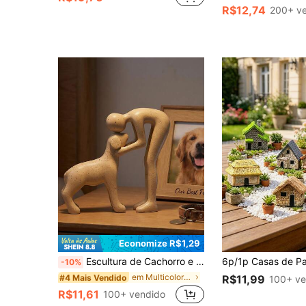
R$12,74
200+ v
Economize R$1,29
Escultura de Cachorro e Pequena Estatueta - Decoração Fofa para Casa, Estatueta de Cachorro em Arenito Pode Ser Colocada em Estantes, Escritórios e Salas de Estar, Um Presente Memorável e Atencioso para Amantes de Animais de Estimação.
-10%
em Multicolorido Paisagem e Estatueta em Miniatura
#4 Mais Vendido
R$11,99
100+ ve
R$11,61
100+ vendido