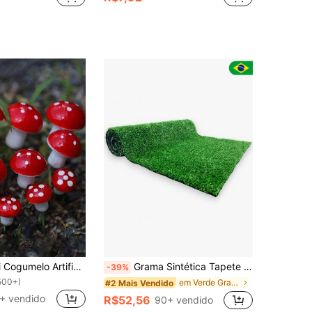
50 Peças Mini Cogumelo Artificial de Resina, Cogumelo de Resina de Tamanho Aleatório, Miniaturas de Paisagem de Jardim de Fadas, Decoração de Terrário de Musgo, Paisagem de Micro Vasos
Grama Sintética Tapete (1m²) 200cm x 50cm Decoração 12mm
-39%
500+)
em Verde Grama artificial
#2 Mais Vendido
+ vendido
R$52,56
90+ vendido