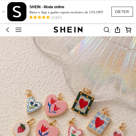
SHEIN - Moda online
×
OBTER
Baixe o App e ganhe cupom exclusivo de 15% OFF!
(2,847)