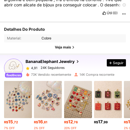
abrir
com
alicate
de
bijoux
pra
conseguir
colocar
.
O
desenho
é
dos
dois
lados
.
Útil
(0)
24K Seguidores
4,91
Detalhes Do Produto
Material:
Cobre
24K Seguidores
4,91
Veja mais
BananaElephant Jewelry
Seguir
24K Seguidores
4,91
h***5
pago
1 dia atrás
73K Vendido recentemente
14K Compra recorrente
24K Seguidores
4,91
24K Seguidores
4,91
24K Seguidores
4,91
15
16
12
17
R$
,72
R$
,61
R$
,76
R$
,99
R$
7% OFF
2% OFF
20% OFF
2% 