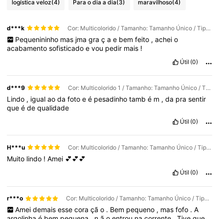
logística veloz
(4)
Para o dia a dia
(3)
maravilhoso
(4)
d***k
Cor: Multicolorido / Tamanho: Tamanho Único / Tipo de Estilo: Amor de moldura verde
Pequenininho
mas
jma
gra
ç
a
e
bem
feito
,
achei
o
acabamento
sofisticado
e
vou
pedir
mais
!
Útil
(0)
d***9
Cor: Multicolorido 1 / Tamanho: Tamanho Único / Tipo de Estilo: 23 morangos ovais
Lindo
,
igual
ao
da
foto
e
é
pesadinho
tamb
é
m
,
da
pra
sentir
que
é
de
qualidade
Útil
(0)
H***u
Cor: Multicolorido / Tamanho: Tamanho Único / Tipo de Estilo: morango
Muito
lindo
!
Amei
💕💕💕
Útil
(0)
r***o
Cor: Multicolorido / Tamanho: Tamanho Único / Tipo de Estilo: Mãe em forma de coração
Amei
demais
esse
cora
çã
o
.
Bem
pequeno
,
mas
fofo
.
A
argolinha
é
bem
pequena
,
n
ã
o
entrou
na
corrente
.
Tive
que