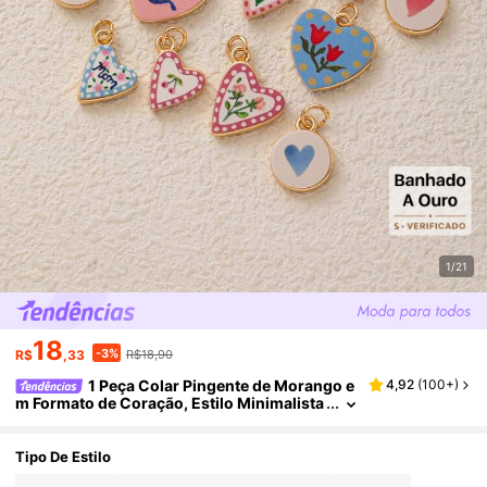
1/21
18
-3%
R$
,33
R$18,90
1 Peça Colar Pingente de Morango e
4,92
(
100+
)
m Formato de Coração, Estilo Minimalista
e Delicado, Estilo INS, Banhado a Ouro 18
K, Anti-Oxidação, Adequado para Esposa e M
ãe Combinar Livremente
Tipo De Estilo