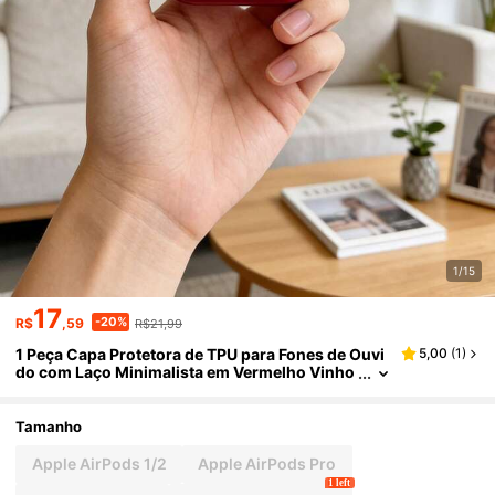
1/15
17
-20%
R$
,59
R$21,99
1 Peça Capa Protetora de TPU para Fones de Ouvi
5,00
(
1
)
do com Laço Minimalista em Vermelho Vinho
e Bege, Adequada para AirPods, Fones de Ou
vido Bluetooth Sem Fio Apple 2ª/3ª Geração, Pro
Tamanho
Apple AirPods 1/2
Apple AirPods Pro
1 left