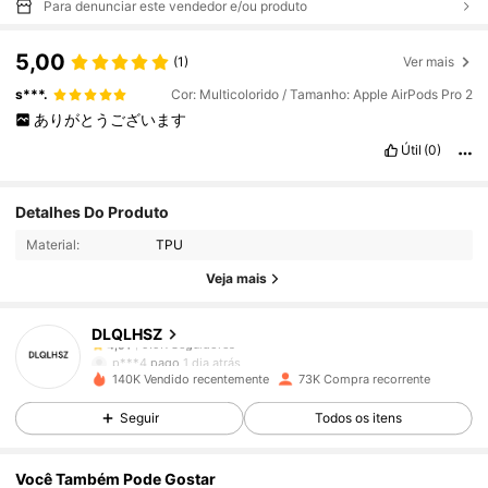
Para denunciar este vendedor e/ou produto
5,00
(1)
Ver mais
s***.
Cor: Multicolorido / Tamanho: Apple AirPods Pro 2
ありがとうございます
Útil
(0)
9.9K Seguidores
4,91
Detalhes Do Produto
Material:
TPU
9.9K Seguidores
4,91
Veja mais
DLQLHSZ
9.9K Seguidores
4,91
p***4
pago
1 dia atrás
140K Vendido recentemente
73K Compra recorrente
9.9K Seguidores
4,91
Seguir
Todos os itens
Você Também Pode Gostar
9.9K Seguidores
4,91