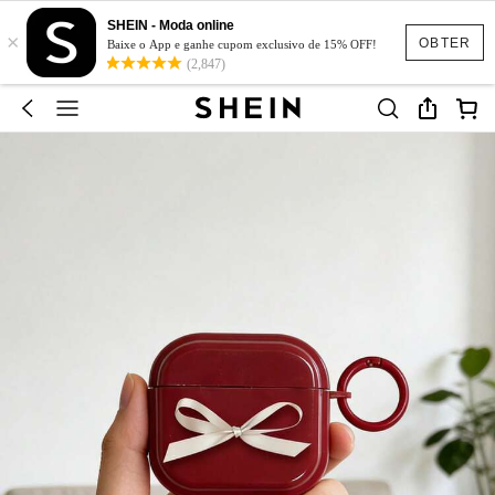
SHEIN - Moda online
×
OBTER
Baixe o App e ganhe cupom exclusivo de 15% OFF!
(2,847)